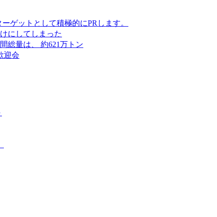
をターゲットとして積極的にPRします。
けにしてしまった
間総量は、 約621万トン
歓迎会
～
】