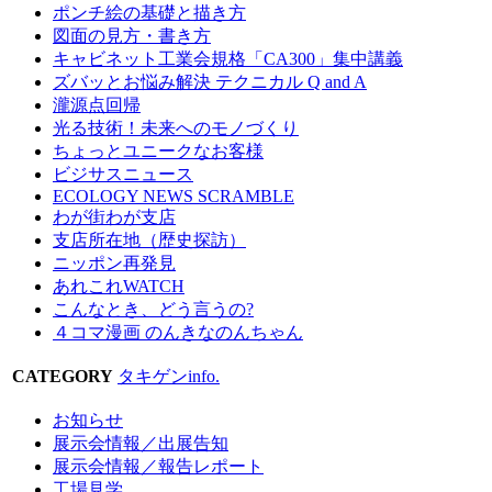
ポンチ絵の基礎と描き方
図面の見方・書き方
キャビネット工業会規格「CA300」集中講義
ズバッとお悩み解決 テクニカル Q and A
瀧源点回帰
光る技術！未来へのモノづくり
ちょっとユニークなお客様
ビジサスニュース
ECOLOGY NEWS SCRAMBLE
わが街わが支店
支店所在地（歴史探訪）
ニッポン再発見
あれこれWATCH
こんなとき、どう言うの?
４コマ漫画 のんきなのんちゃん
CATEGORY
タキゲンinfo.
お知らせ
展示会情報／出展告知
展示会情報／報告レポート
工場見学