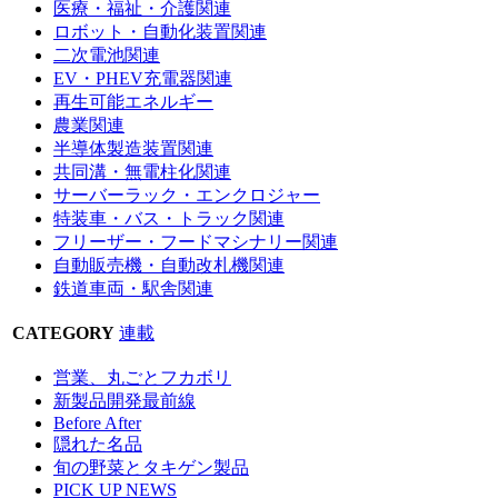
医療・福祉・介護関連
ロボット・自動化装置関連
二次電池関連
EV・PHEV充電器関連
再生可能エネルギー
農業関連
半導体製造装置関連
共同溝・無電柱化関連
サーバーラック・エンクロジャー
特装車・バス・トラック関連
フリーザー・フードマシナリー関連
自動販売機・自動改札機関連
鉄道車両・駅舎関連
CATEGORY
連載
営業、丸ごとフカボリ
新製品開発最前線
Before After
隠れた名品
旬の野菜とタキゲン製品
PICK UP NEWS