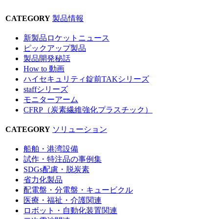
CATEGORY
製品情報
新製品ロケットニュース
ピックアップ製品
製品開発秘話
How to 動画
ハイセキュリティ錠前TAKシリーズ
staffシリーズ
モニターアーム
CFRP（炭素繊維強化プラスチック）
CATEGORY
ソリューション
船舶・港湾設備
試作・特注品の事例集
SDGs配慮・脱炭素
省力化製品
配電盤・分電盤・キュービクル
医療・福祉・介護関連
ロボット・自動化装置関連