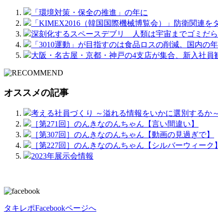
「環境対策・保全の推進」の年に
「KIMEX2016（韓国国際機械博覧会）」防衛関連
深刻化するスペースデブリ 人類は宇宙までゴミだら
「3010運動」が目指すのは食品ロスの削減。国内の年
大阪・名古屋・京都・神戸の4支店が集合、新入社員
オススメの記事
考える社員づくり ～溢れる情報をいかに選別するか
［第271回］のんきなのんちゃん【言い間違い】
［第307回］のんきなのんちゃん【動画の見過ぎで】
［第227回］のんきなのんちゃん【シルバーウィーク
2023年展示会情報
タキレポFacebookページへ