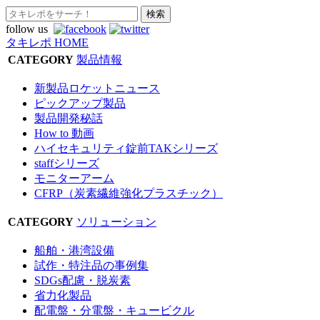
follow us
タキレポ HOME
CATEGORY
製品情報
新製品ロケットニュース
ピックアップ製品
製品開発秘話
How to 動画
ハイセキュリティ錠前TAKシリーズ
staffシリーズ
モニターアーム
CFRP（炭素繊維強化プラスチック）
CATEGORY
ソリューション
船舶・港湾設備
試作・特注品の事例集
SDGs配慮・脱炭素
省力化製品
配電盤・分電盤・キュービクル