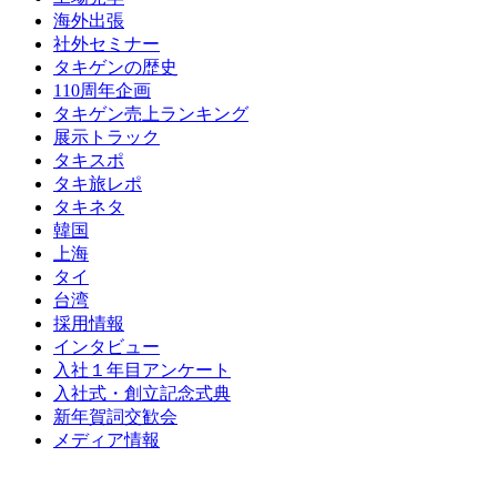
海外出張
社外セミナー
タキゲンの歴史
110周年企画
タキゲン売上ランキング
展示トラック
タキスポ
タキ旅レポ
タキネタ
韓国
上海
タイ
台湾
採用情報
インタビュー
入社１年目アンケート
入社式・創立記念式典
新年賀詞交歓会
メディア情報