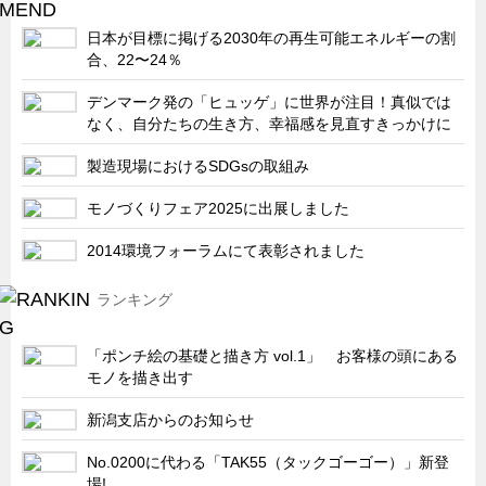
サーバーラック・エンクロジャー
日本が目標に掲げる2030年の再生可能エネルギーの割
特装車・バス・トラック関連
合、22〜24％
フリーザー・フードマシナリー関連
デンマーク発の「ヒュッゲ」に世界が注目！真似では
自動販売機・自動改札機関連
なく、自分たちの生き方、幸福感を見直すきっかけに
鉄道車両・駅舎関連
製造現場におけるSDGsの取組み
連載
CATEGORY
モノづくりフェア2025に出展しました
営業、丸ごとフカボリ
2014環境フォーラムにて表彰されました
新製品開発最前線
Before After
ランキング
隠れた名品
「ポンチ絵の基礎と描き方 vol.1」 お客様の頭にある
旬の野菜とタキゲン製品
モノを描き出す
PICK UP NEWS
新潟支店からのお知らせ
ポンチ絵の基礎と描き方
No.0200に代わる「TAK55（タックゴーゴー）」新登
図面の見方・書き方
場!