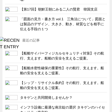
キャビネット工業会規格「CA300」集中講義
【第17回】朝鮮王朝にみる二人の賢君 韓国支店
ズバッとお悩み解決 テクニカル Q and A
「図面の見方・書き方 vol.1 三角法について」図面と
瀧源点回帰
は製品のデザイン、大きさ、動き、材質などを相手に
伝える手段の１つ
光る技術！未来へのモノづくり
ちょっとユニークなお客様
最近の記事
ビジサスニュース
【船舶サイバーフィジカルセキュリティ対策】その航
ECOLOGY NEWS SCRAMBLE
行、支えます。船舶の安全を支えるご提案。
わが街わが支店
【船舶水密性確保の重要性】その航行、支えます。船
支店所在地（歴史探訪）
舶の安全を支えるご提案。
ニッポン再発見
【シップ・リサイクル条約】その航行、支えます。船
舶の安全を支えるご提案。
あれこれWATCH
こんなとき、どう言うの?
タキゲンと共同開発しませんか？
４コマ漫画 のんきなのんちゃん
インフラ設備に最適な南京錠の選択 タキゲンのハイセ