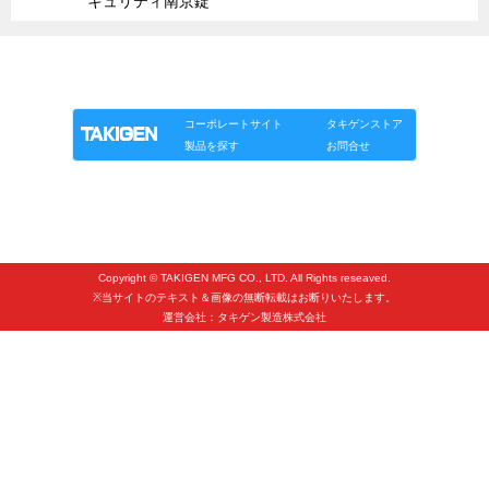
キュリティ南京錠
タキゲンinfo.
CATEGORY
お知らせ
「タキゲン」が発信するメディア「タキレポ」HOME
展示会情報／出展告知
製品情報
ソリューション
連載
タキゲンinfo.
展示会情報／報告レポート
コーポレートサイト
タキゲンストア
製品を探す
お問合せ
工場見学
海外出張
社外セミナー
タキゲンの歴史
Copyright © TAKIGEN MFG CO., LTD. All Rights reseaved.
110周年企画
※当サイトのテキスト＆画像の無断転載はお断りいたします。
運営会社：タキゲン製造株式会社
タキゲン売上ランキング
展示トラック
タキスポ
タキ旅レポ
タキネタ