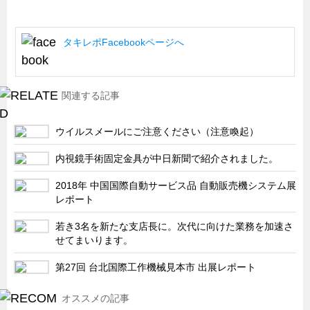
船舶・港湾設備
試作・特注品の事例集
タキレポFacebookページへ
SDGs配慮・脱炭素
省力化製品
関連する記事
配電盤・分電盤・キュービクル
ウイルスメールにご注意ください（注意喚起）
医療・福祉・介護関連
ロボット・自動化装置関連
内視鏡手術固定金具が中日新聞で紹介されました。
二次電池関連
2018年 中国国際自動サービス品 自動販売機システム展
レポート
EV・PHEV充電器関連
再生可能エネルギー
若き3名を新たな支店長に。次代に向けた業務を加速さ
せてまいります。
農業関連
第27回 台北国際工作機械見本市 出展レポート
半導体製造装置関連
共同溝・無電柱化関連
オススメの記事