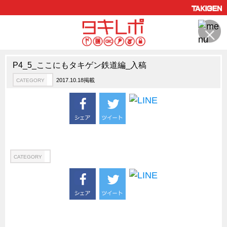
P4_5_ここにもタキゲン鉄道編_入稿
製品情報
CATEGORY
2017.10.18掲載
CATEGORY
新製品ロケットニュース
ピックアップ製品
製品開発秘話
How to 動画
ハイセキュリティ錠前TAKシリーズ
CATEGORY
staffシリーズ
モニターアーム
CFRP（炭素繊維強化プラスチック）
ソリューション
CATEGORY