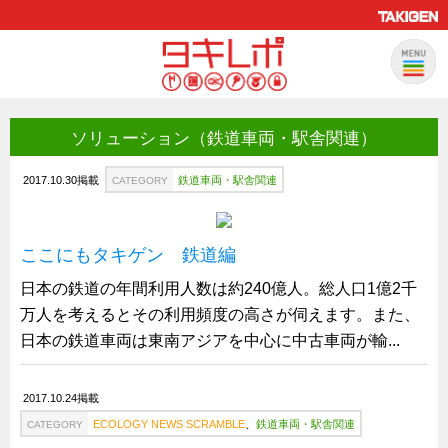
ソリューション（鉄道車両・駅舎関連）
製品情報
CATEGORY
新製品ロケットニュース
2017.10.30掲載
鉄道車両・駅舎関連
CATEGORY
ピックアップ製品
製品開発秘話
ここにもタキゲン 鉄道編
How to 動画
日本の鉄道の年間利用人数は約240億人。総人口1億2千
ハイセキュリティ錠前TAKシリーズ
万人を考えるとその利用頻度の高さが伺えます。また、
staffシリーズ
日本の鉄道車両は東南アジアを中心に中古車両が輸...
モニターアーム
2017.10.24掲載
CFRP（炭素繊維強化プラスチック）
ECOLOGY NEWS SCRAMBLE
、
鉄道車両・駅舎関連
CATEGORY
ソリューション
CATEGORY