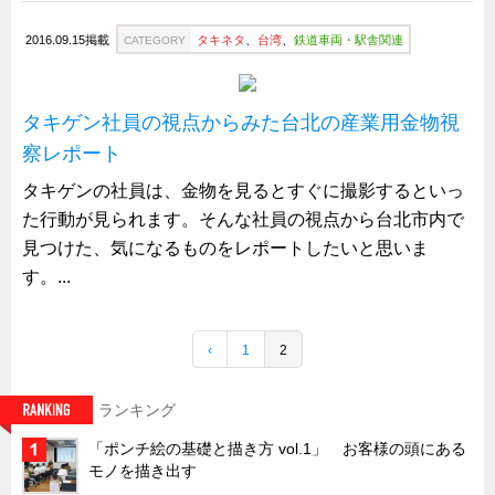
タキゲンinfo.
CATEGORY
2016.09.15掲載
タキネタ
、
台湾
、
鉄道車両・駅舎関連
CATEGORY
お知らせ
展示会情報／出展告知
展示会情報／報告レポート
タキゲン社員の視点からみた台北の産業用金物視
察レポート
工場見学
タキゲンの社員は、金物を見るとすぐに撮影するといっ
海外出張
た行動が見られます。そんな社員の視点から台北市内で
社外セミナー
見つけた、気になるものをレポートしたいと思いま
タキゲンの歴史
す。...
110周年企画
タキゲン売上ランキング
‹
1
2
展示トラック
ランキング
タキスポ
タキ旅レポ
「ポンチ絵の基礎と描き方 vol.1」 お客様の頭にある
モノを描き出す
タキネタ