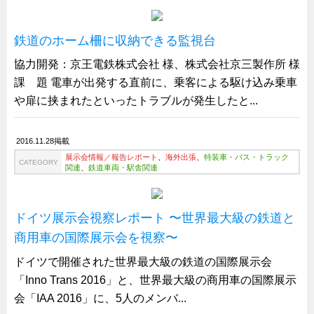
キャビネット工業会規格「CA300」集中講義
鉄道のホーム柵に収納できる監視台
ズバッとお悩み解決 テクニカル Q and A
瀧源点回帰
協力開発：京王電鉄株式会社 様、株式会社京三製作所 様
課 題 電車が出発する直前に、乗客による駆け込み乗車
光る技術！未来へのモノづくり
や扉に挟まれたといったトラブルが発生したと...
ちょっとユニークなお客様
ビジサスニュース
2016.11.28掲載
ECOLOGY NEWS SCRAMBLE
展示会情報／報告レポート
、
海外出張
、
特装車・バス・トラック
CATEGORY
関連
、
鉄道車両・駅舎関連
わが街わが支店
支店所在地（歴史探訪）
ドイツ展示会視察レポート 〜世界最大級の鉄道と
ニッポン再発見
商用車の国際展示会を視察〜
あれこれWATCH
ドイツで開催された世界最大級の鉄道の国際展示会
こんなとき、どう言うの?
「Inno Trans 2016」と、世界最大級の商用車の国際展示
４コマ漫画 のんきなのんちゃん
会「IAA 2016」に、5人のメンバ...