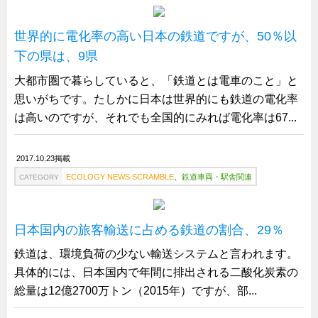
船舶・港湾設備
世界的に電化率の高い日本の鉄道ですが、50％以
試作・特注品の事例集
下の県は、9県
SDGs配慮・脱炭素
大都市圏で暮らしていると、「鉄道とは電車のこと」と
省力化製品
思いがちです。たしかに日本は世界的にも鉄道の電化率
配電盤・分電盤・キュービクル
は高いのですが、それでも全国的にみれば電化率は67...
医療・福祉・介護関連
2017.10.23掲載
ロボット・自動化装置関連
ECOLOGY NEWS SCRAMBLE
、
鉄道車両・駅舎関連
CATEGORY
二次電池関連
EV・PHEV充電器関連
日本国内の旅客輸送に占める鉄道の割合、29％
再生可能エネルギー
鉄道は、環境負荷の少ない輸送システムと言われます。
農業関連
具体的には、日本国内で年間に排出される二酸化炭素の
半導体製造装置関連
総量は12億2700万トン（2015年）ですが、部...
共同溝・無電柱化関連