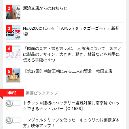
韓国
新潟支店からのお知らせ
上海
タイ
No.0200に代わる「TAK55（タックゴーゴー）」新登
場!
台湾
採用情報
「図面の見方・書き方 vol.1 三角法について」図面と
は製品のデザイン、大きさ、動き、材質などを相手に
インタビュー
伝える手段の１つ
入社１年目アンケート
【第17回】朝鮮王朝にみる二人の賢君 韓国支店
入社式・創立記念式典
新年賀詞交歓会
メディア情報
動画ピックアップ
トラックや建機のバッテリー盗難対策に南京錠でロッ
クできるナットカバー【C-1586】
エンジェルクリップを使った「キュウリの片葉接ぎ木
方」映像アップ！