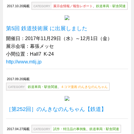
サーバーラック・エンクロジャー
2017.10.20掲載
展示会情報／報告レポート
、
鉄道車両・駅舎関連
CATEGORY
特装車・バス・トラック関連
フリーザー・フードマシナリー関連
第5回 鉄道技術展 に出展しました
自動販売機・自動改札機関連
開催日：2017年11月29日（水）～12月1日（金）
鉄道車両・駅舎関連
展示会場：幕張メッセ
連載
CATEGORY
小間位置：Hall7 K-24
http://www.mtij.jp
営業、丸ごとフカボリ
新製品開発最前線
2017.09.20掲載
Before After
鉄道車両・駅舎関連
、
４コマ漫画 のんきなのんちゃん
CATEGORY
隠れた名品
旬の野菜とタキゲン製品
［第252回］のんきなのんちゃん【鉄道】
PICK UP NEWS
ポンチ絵の基礎と描き方
2017.04.27掲載
試作・特注品の事例集
、
鉄道車両・駅舎関連
CATEGORY
図面の見方・書き方