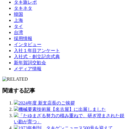
タキ旅レポ
タキネタ
韓国
上海
タイ
台湾
採用情報
インタビュー
入社１年目アンケート
入社式・創立記念式典
新年賀詞交歓会
メディア情報
関連する記事
2024年度 新支店長のご挨拶
機械要素技術展【名古屋】に出展しました
「たゆまざる努力の積み重ねで、研ぎ澄まされた鋭
い勘が育つ」
1973年創刊。タキゲンニュース500号を迎えて