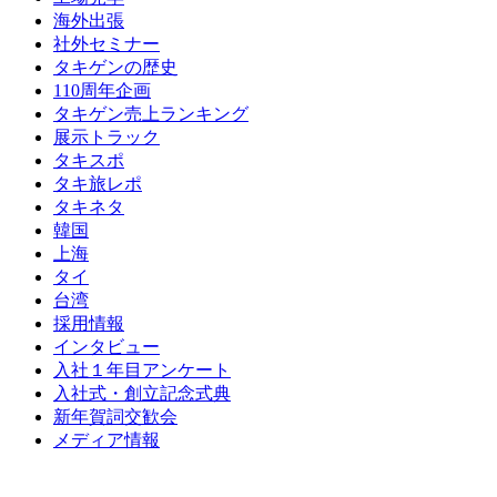
海外出張
社外セミナー
タキゲンの歴史
110周年企画
タキゲン売上ランキング
展示トラック
タキスポ
タキ旅レポ
タキネタ
韓国
上海
タイ
台湾
採用情報
インタビュー
入社１年目アンケート
入社式・創立記念式典
新年賀詞交歓会
メディア情報