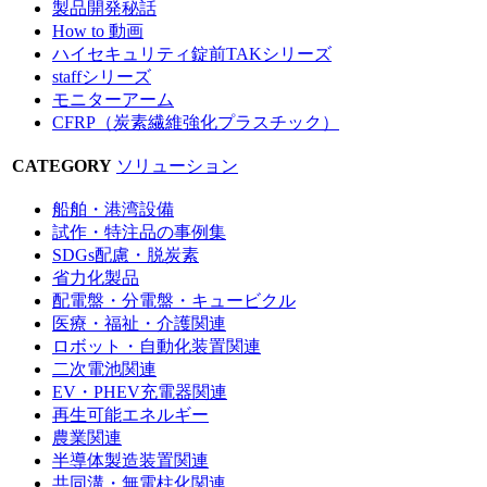
製品開発秘話
How to 動画
ハイセキュリティ錠前TAKシリーズ
staffシリーズ
モニターアーム
CFRP（炭素繊維強化プラスチック）
CATEGORY
ソリューション
船舶・港湾設備
試作・特注品の事例集
SDGs配慮・脱炭素
省力化製品
配電盤・分電盤・キュービクル
医療・福祉・介護関連
ロボット・自動化装置関連
二次電池関連
EV・PHEV充電器関連
再生可能エネルギー
農業関連
半導体製造装置関連
共同溝・無電柱化関連