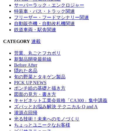
サーバーラック・エンクロジャー
特装車・バス・トラック関連
フリーザー・フードマシナリー関連
自動販売機・自動改札機関連
鉄道車両・駅舎関連
CATEGORY
連載
営業、丸ごとフカボリ
新製品開発最前線
Before After
隠れた名品
旬の野菜とタキゲン製品
PICK UP NEWS
ポンチ絵の基礎と描き方
図面の見方・書き方
キャビネット工業会規格「CA300」集中講義
ズバッとお悩み解決 テクニカル Q and A
瀧源点回帰
光る技術！未来へのモノづくり
ちょっとユニークなお客様