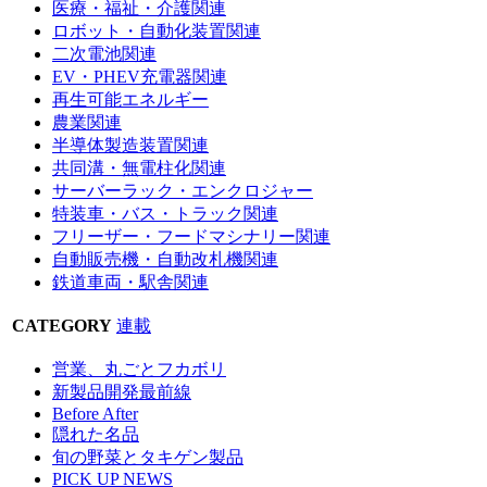
医療・福祉・介護関連
ロボット・自動化装置関連
二次電池関連
EV・PHEV充電器関連
再生可能エネルギー
農業関連
半導体製造装置関連
共同溝・無電柱化関連
サーバーラック・エンクロジャー
特装車・バス・トラック関連
フリーザー・フードマシナリー関連
自動販売機・自動改札機関連
鉄道車両・駅舎関連
CATEGORY
連載
営業、丸ごとフカボリ
新製品開発最前線
Before After
隠れた名品
旬の野菜とタキゲン製品
PICK UP NEWS