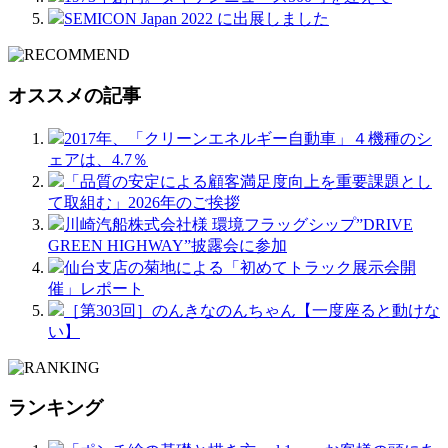
SEMICON Japan 2022 に出展しました
オススメの記事
2017年、「クリーンエネルギー自動車」４機種のシ
ェアは、4.7％
「品質の安定による顧客満足度向上を重要課題とし
て取組む」2026年のご挨拶
川崎汽船株式会社様 環境フラッグシップ”DRIVE
GREEN HIGHWAY”披露会に参加
仙台支店の菊地による「初めてトラック展示会開
催」レポート
［第303回］のんきなのんちゃん【一度座ると動けな
い】
ランキング