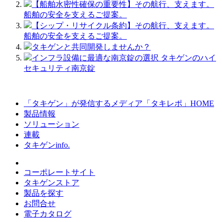
【船舶水密性確保の重要性】その航行、支えます。
船舶の安全を支えるご提案。
【シップ・リサイクル条約】その航行、支えます。
船舶の安全を支えるご提案。
タキゲンと共同開発しませんか？
インフラ設備に最適な南京錠の選択 タキゲンのハイ
セキュリティ南京錠
「タキゲン」が発信するメディア「タキレポ」HOME
製品情報
ソリューション
連載
タキゲンinfo.
コーポレートサイト
タキゲンストア
製品を探す
お問合せ
電子カタログ