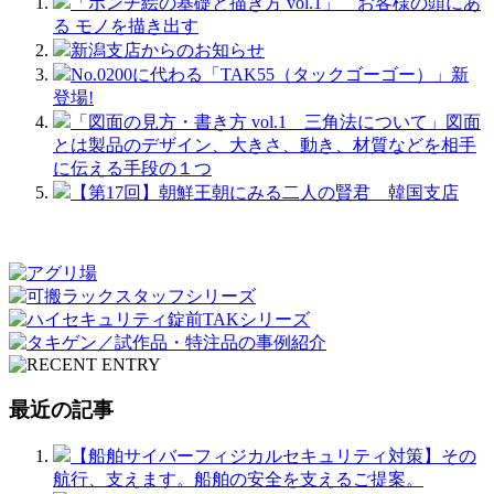
「ポンチ絵の基礎と描き方 vol.1」 お客様の頭にあ
る モノを描き出す
新潟支店からのお知らせ
No.0200に代わる「TAK55（タックゴーゴー）」新
登場!
「図面の見方・書き方 vol.1 三角法について」図面
とは製品のデザイン、大きさ、動き、材質などを相手
に伝える手段の１つ
【第17回】朝鮮王朝にみる二人の賢君 韓国支店
最近の記事
【船舶サイバーフィジカルセキュリティ対策】その
航行、支えます。船舶の安全を支えるご提案。