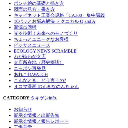
ポンチ絵の基礎と描き方
図面の見方・書き方
キャビネット工業会規格「CA300」集中講義
ズバッとお悩み解決 テクニカル Q and A
瀧源点回帰
光る技術！未来へのモノづくり
ちょっとユニークなお客様
ビジサスニュース
ECOLOGY NEWS SCRAMBLE
わが街わが支店
支店所在地（歴史探訪）
ニッポン再発見
あれこれWATCH
こんなとき、どう言うの?
４コマ漫画 のんきなのんちゃん
CATEGORY
タキゲンinfo.
お知らせ
展示会情報／出展告知
展示会情報／報告レポート
工場見学