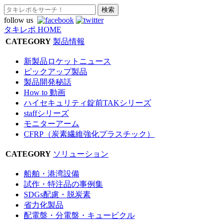
follow us
タキレポ HOME
CATEGORY
製品情報
新製品ロケットニュース
ピックアップ製品
製品開発秘話
How to 動画
ハイセキュリティ錠前TAKシリーズ
staffシリーズ
モニターアーム
CFRP（炭素繊維強化プラスチック）
CATEGORY
ソリューション
船舶・港湾設備
試作・特注品の事例集
SDGs配慮・脱炭素
省力化製品
配電盤・分電盤・キュービクル