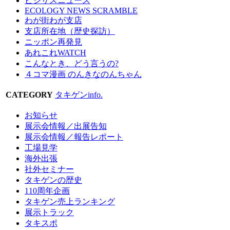
ビジサスニュース
ECOLOGY NEWS SCRAMBLE
わが街わが支店
支店所在地（歴史探訪）
ニッポン再発見
あれこれWATCH
こんなとき、どう言うの?
４コマ漫画 のんきなのんちゃん
CATEGORY
タキゲンinfo.
お知らせ
展示会情報／出展告知
展示会情報／報告レポート
工場見学
海外出張
社外セミナー
タキゲンの歴史
110周年企画
タキゲン売上ランキング
展示トラック
タキスポ