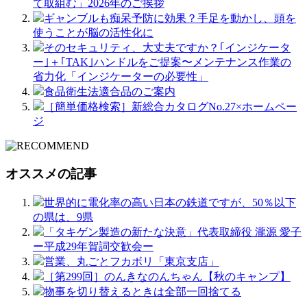
て取組む」2026年のご挨拶
ギャンブルも痴呆予防に効果？手足を動かし、頭を
使うことが脳の活性化に
そのセキュリティ、大丈夫ですか？｢インジケータ
ー｣＋｢TAK｣ハンドルをご提案〜メンテナンス作業の
省力化「インジケーターの必要性」
食品衛生法適合品のご案内
［簡単価格検索］新総合カタログNo.27×ホームペー
ジ
オススメの記事
世界的に電化率の高い日本の鉄道ですが、50％以下
の県は、9県
「タキゲン製造の新たな決意」代表取締役 瀧源 愛子
ー平成29年賀詞交歓会ー
営業、丸ごとフカボリ「東京支店」
［第299回］のんきなのんちゃん【秋のキャンプ】
物事を切り替えるときは全部一回捨てる