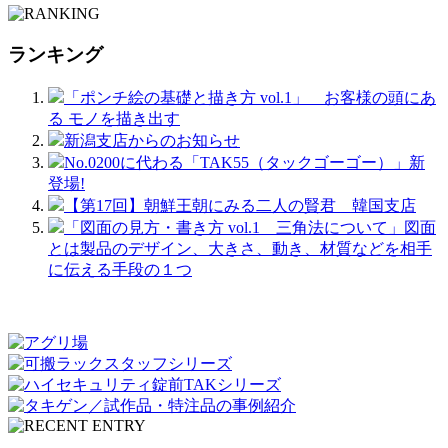
ランキング
「ポンチ絵の基礎と描き方 vol.1」 お客様の頭にあ
る モノを描き出す
新潟支店からのお知らせ
No.0200に代わる「TAK55（タックゴーゴー）」新
登場!
【第17回】朝鮮王朝にみる二人の賢君 韓国支店
「図面の見方・書き方 vol.1 三角法について」図面
とは製品のデザイン、大きさ、動き、材質などを相手
に伝える手段の１つ