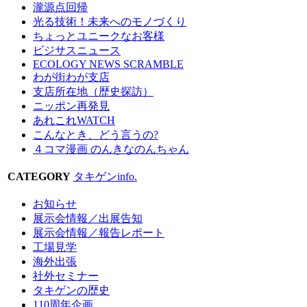
瀧源点回帰
光る技術！未来へのモノづくり
ちょっとユニークなお客様
ビジサスニュース
ECOLOGY NEWS SCRAMBLE
わが街わが支店
支店所在地（歴史探訪）
ニッポン再発見
あれこれWATCH
こんなとき、どう言うの?
４コマ漫画 のんきなのんちゃん
CATEGORY
タキゲンinfo.
お知らせ
展示会情報／出展告知
展示会情報／報告レポート
工場見学
海外出張
社外セミナー
タキゲンの歴史
110周年企画