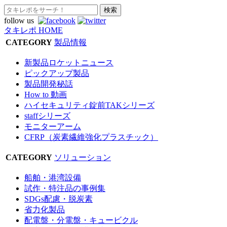
follow us
タキレポ HOME
CATEGORY
製品情報
新製品ロケットニュース
ピックアップ製品
製品開発秘話
How to 動画
ハイセキュリティ錠前TAKシリーズ
staffシリーズ
モニターアーム
CFRP（炭素繊維強化プラスチック）
CATEGORY
ソリューション
船舶・港湾設備
試作・特注品の事例集
SDGs配慮・脱炭素
省力化製品
配電盤・分電盤・キュービクル