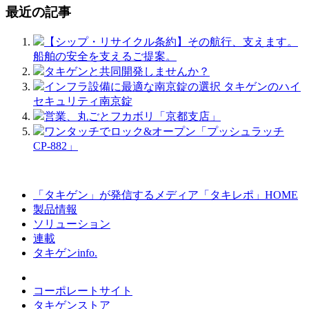
最近の記事
【シップ・リサイクル条約】その航行、支えます。
船舶の安全を支えるご提案。
タキゲンと共同開発しませんか？
インフラ設備に最適な南京錠の選択 タキゲンのハイ
セキュリティ南京錠
営業、丸ごとフカボリ「京都支店」
ワンタッチでロック&オープン「プッシュラッチ
CP-882」
「タキゲン」が発信するメディア「タキレポ」HOME
製品情報
ソリューション
連載
タキゲンinfo.
コーポレートサイト
タキゲンストア