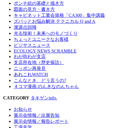
ポンチ絵の基礎と描き方
図面の見方・書き方
キャビネット工業会規格「CA300」集中講義
ズバッとお悩み解決 テクニカル Q and A
瀧源点回帰
光る技術！未来へのモノづくり
ちょっとユニークなお客様
ビジサスニュース
ECOLOGY NEWS SCRAMBLE
わが街わが支店
支店所在地（歴史探訪）
ニッポン再発見
あれこれWATCH
こんなとき、どう言うの?
４コマ漫画 のんきなのんちゃん
CATEGORY
タキゲンinfo.
お知らせ
展示会情報／出展告知
展示会情報／報告レポート
工場見学