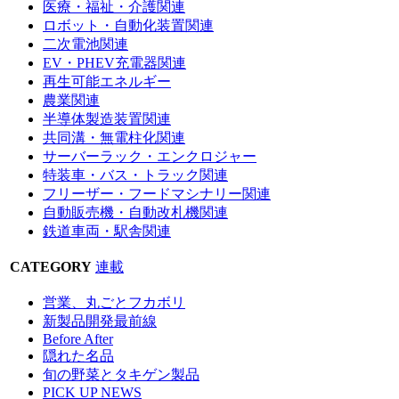
医療・福祉・介護関連
ロボット・自動化装置関連
二次電池関連
EV・PHEV充電器関連
再生可能エネルギー
農業関連
半導体製造装置関連
共同溝・無電柱化関連
サーバーラック・エンクロジャー
特装車・バス・トラック関連
フリーザー・フードマシナリー関連
自動販売機・自動改札機関連
鉄道車両・駅舎関連
CATEGORY
連載
営業、丸ごとフカボリ
新製品開発最前線
Before After
隠れた名品
旬の野菜とタキゲン製品
PICK UP NEWS