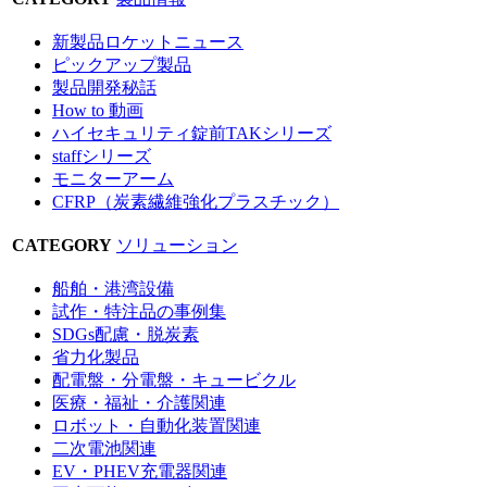
新製品ロケットニュース
ピックアップ製品
製品開発秘話
How to 動画
ハイセキュリティ錠前TAKシリーズ
staffシリーズ
モニターアーム
CFRP（炭素繊維強化プラスチック）
CATEGORY
ソリューション
船舶・港湾設備
試作・特注品の事例集
SDGs配慮・脱炭素
省力化製品
配電盤・分電盤・キュービクル
医療・福祉・介護関連
ロボット・自動化装置関連
二次電池関連
EV・PHEV充電器関連