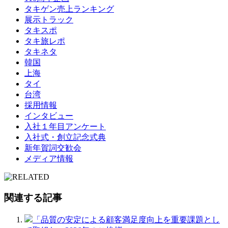
タキゲン売上ランキング
展示トラック
タキスポ
タキ旅レポ
タキネタ
韓国
上海
タイ
台湾
採用情報
インタビュー
入社１年目アンケート
入社式・創立記念式典
新年賀詞交歓会
メディア情報
関連する記事
「品質の安定による顧客満足度向上を重要課題とし