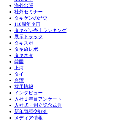
海外出張
社外セミナー
タキゲンの歴史
110周年企画
タキゲン売上ランキング
展示トラック
タキスポ
タキ旅レポ
タキネタ
韓国
上海
タイ
台湾
採用情報
インタビュー
入社１年目アンケート
入社式・創立記念式典
新年賀詞交歓会
メディア情報