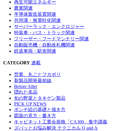
再生可能エネルギー
農業関連
半導体製造装置関連
共同溝・無電柱化関連
サーバーラック・エンクロジャー
特装車・バス・トラック関連
フリーザー・フードマシナリー関連
自動販売機・自動改札機関連
鉄道車両・駅舎関連
CATEGORY
連載
営業、丸ごとフカボリ
新製品開発最前線
Before After
隠れた名品
旬の野菜とタキゲン製品
PICK UP NEWS
ポンチ絵の基礎と描き方
図面の見方・書き方
キャビネット工業会規格「CA300」集中講義
ズバッとお悩み解決 テクニカル Q and A