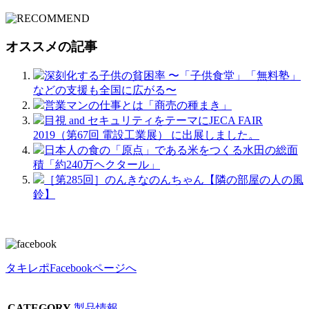
オススメの記事
深刻化する子供の貧困率 〜「子供食堂」「無料塾」
などの支援も全国に広がる〜
営業マンの仕事とは「商売の種まき」
目視 and セキュリティをテーマにJECA FAIR
2019（第67回 電設工業展） に出展しました。
日本人の食の「原点」である米をつくる水田の総面
積「約240万ヘクタール」
［第285回］のんきなのんちゃん【隣の部屋の人の風
鈴】
タキレポFacebookページへ
CATEGORY
製品情報