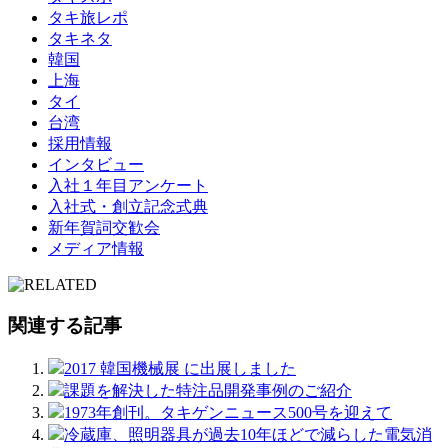
タキ旅レポ
タキネタ
韓国
上海
タイ
台湾
採用情報
インタビュー
入社１年目アンケート
入社式・創立記念式典
新年賀詞交歓会
メディア情報
関連する記事
2017 韓国機械展 に出展しました
課題を解決した特注品開発事例のご紹介
1973年創刊。タキゲンニュース500号を迎えて
冷蔵庫、照明器具が過去10年ほどで減らした電気消