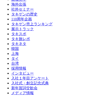
海外出張
社外セミナー
タキゲンの歴史
110周年企画
タキゲン売上ランキング
展示トラック
タキスポ
タキ旅レポ
タキネタ
韓国
上海
タイ
台湾
採用情報
インタビュー
入社１年目アンケート
入社式・創立記念式典
新年賀詞交歓会
メディア情報