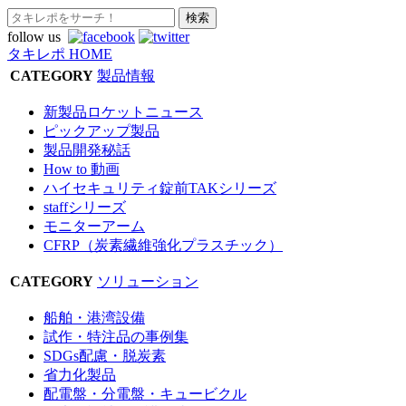
follow us
タキレポ HOME
CATEGORY
製品情報
新製品ロケットニュース
ピックアップ製品
製品開発秘話
How to 動画
ハイセキュリティ錠前TAKシリーズ
staffシリーズ
モニターアーム
CFRP（炭素繊維強化プラスチック）
CATEGORY
ソリューション
船舶・港湾設備
試作・特注品の事例集
SDGs配慮・脱炭素
省力化製品
配電盤・分電盤・キュービクル