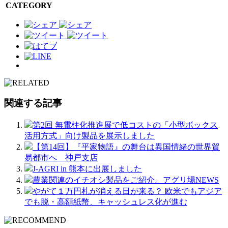
CATEGORY
関連する記事
第2回 無電柱化推進展で低コストの「小型ボックス
活用方式」向け製品を展示しました
【第14回】『平家物語』の舞台は異国情緒の世界貿
易都市へ 神戸支店
J-AGRI in 熊本に出展しました
農業関連のイチオシ製品をご紹介。アグリ場NEWS
やがて１万円札が消える日が来る？ 欧米でもアジア
でも脱・高額紙幣、キャッシュレス化が進む