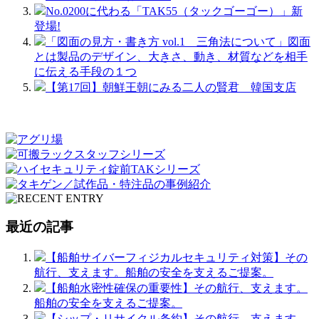
No.0200に代わる「TAK55（タックゴーゴー）」新
登場!
「図面の見方・書き方 vol.1 三角法について」図面
とは製品のデザイン、大きさ、動き、材質などを相手
に伝える手段の１つ
【第17回】朝鮮王朝にみる二人の賢君 韓国支店
最近の記事
【船舶サイバーフィジカルセキュリティ対策】その
航行、支えます。船舶の安全を支えるご提案。
【船舶水密性確保の重要性】その航行、支えます。
船舶の安全を支えるご提案。
【シップ・リサイクル条約】その航行、支えます。