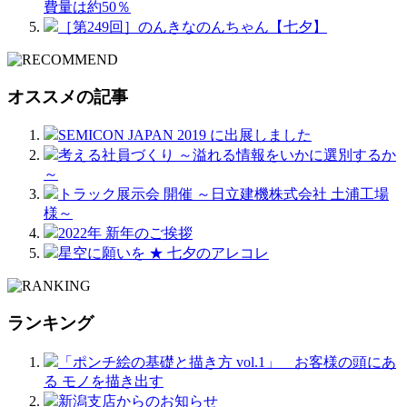
費量は約50％
［第249回］のんきなのんちゃん【七夕】
オススメの記事
SEMICON JAPAN 2019 に出展しました
考える社員づくり ～溢れる情報をいかに選別するか
～
トラック展示会 開催 ～日立建機株式会社 土浦工場
様～
2022年 新年のご挨拶
星空に願いを ★ 七夕のアレコレ
ランキング
「ポンチ絵の基礎と描き方 vol.1」 お客様の頭にあ
る モノを描き出す
新潟支店からのお知らせ