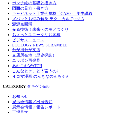
ポンチ絵の基礎と描き方
図面の見方・書き方
キャビネット工業会規格「CA300」集中講義
ズバッとお悩み解決 テクニカル Q and A
瀧源点回帰
光る技術！未来へのモノづくり
ちょっとユニークなお客様
ビジサスニュース
ECOLOGY NEWS SCRAMBLE
わが街わが支店
支店所在地（歴史探訪）
ニッポン再発見
あれこれWATCH
こんなとき、どう言うの?
４コマ漫画 のんきなのんちゃん
CATEGORY
タキゲンinfo.
お知らせ
展示会情報／出展告知
展示会情報／報告レポート
工場見学