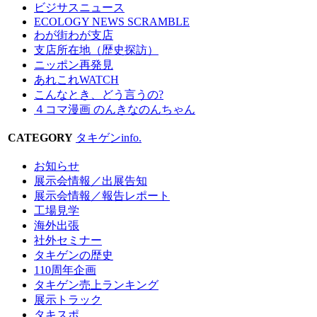
ビジサスニュース
ECOLOGY NEWS SCRAMBLE
わが街わが支店
支店所在地（歴史探訪）
ニッポン再発見
あれこれWATCH
こんなとき、どう言うの?
４コマ漫画 のんきなのんちゃん
CATEGORY
タキゲンinfo.
お知らせ
展示会情報／出展告知
展示会情報／報告レポート
工場見学
海外出張
社外セミナー
タキゲンの歴史
110周年企画
タキゲン売上ランキング
展示トラック
タキスポ