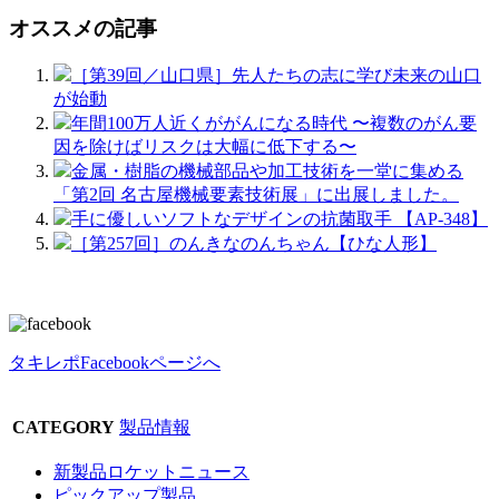
オススメの記事
［第39回／山口県］先人たちの志に学び未来の山口
が始動
年間100万人近くががんになる時代 〜複数のがん要
因を除けばリスクは大幅に低下する〜
金属・樹脂の機械部品や加工技術を一堂に集める
「第2回 名古屋機械要素技術展」に出展しました。
手に優しいソフトなデザインの抗菌取手 【AP-348】
［第257回］のんきなのんちゃん【ひな人形】
タキレポFacebookページへ
CATEGORY
製品情報
新製品ロケットニュース
ピックアップ製品