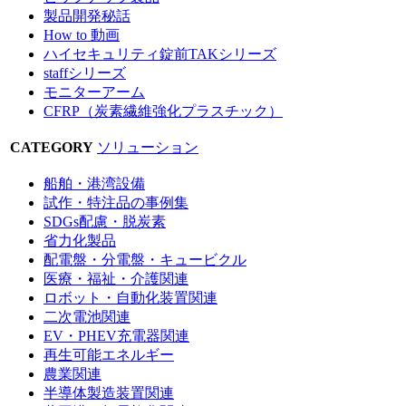
製品開発秘話
How to 動画
ハイセキュリティ錠前TAKシリーズ
staffシリーズ
モニターアーム
CFRP（炭素繊維強化プラスチック）
CATEGORY
ソリューション
船舶・港湾設備
試作・特注品の事例集
SDGs配慮・脱炭素
省力化製品
配電盤・分電盤・キュービクル
医療・福祉・介護関連
ロボット・自動化装置関連
二次電池関連
EV・PHEV充電器関連
再生可能エネルギー
農業関連
半導体製造装置関連