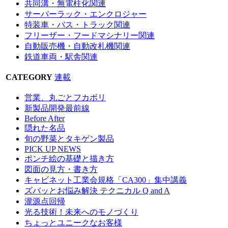
共同溝・無電柱化関連
サーバーラック・エンクロジャー
特装車・バス・トラック関連
フリーザー・フードマシナリー関連
自動販売機・自動改札機関連
鉄道車両・駅舎関連
CATEGORY
連載
営業、丸ごとフカボリ
新製品開発最前線
Before After
隠れた名品
旬の野菜とタキゲン製品
PICK UP NEWS
ポンチ絵の基礎と描き方
図面の見方・書き方
キャビネット工業会規格「CA300」集中講義
ズバッとお悩み解決 テクニカル Q and A
瀧源点回帰
光る技術！未来へのモノづくり
ちょっとユニークなお客様