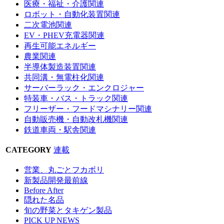
医療・福祉・介護関連
ロボット・自動化装置関連
二次電池関連
EV・PHEV充電器関連
再生可能エネルギー
農業関連
半導体製造装置関連
共同溝・無電柱化関連
サーバーラック・エンクロジャー
特装車・バス・トラック関連
フリーザー・フードマシナリー関連
自動販売機・自動改札機関連
鉄道車両・駅舎関連
CATEGORY
連載
営業、丸ごとフカボリ
新製品開発最前線
Before After
隠れた名品
旬の野菜とタキゲン製品
PICK UP NEWS