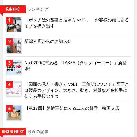
キャビネット工業会規格「CA300」集中講義
ランキング
ズバッとお悩み解決 テクニカル Q and A
「ポンチ絵の基礎と描き方 vol.1」 お客様の頭にある
モノを描き出す
瀧源点回帰
光る技術！未来へのモノづくり
新潟支店からのお知らせ
ちょっとユニークなお客様
ビジサスニュース
No.0200に代わる「TAK55（タックゴーゴー）」新登
ECOLOGY NEWS SCRAMBLE
場!
わが街わが支店
「図面の見方・書き方 vol.1 三角法について」図面と
支店所在地（歴史探訪）
は製品のデザイン、大きさ、動き、材質などを相手に
伝える手段の１つ
ニッポン再発見
【第17回】朝鮮王朝にみる二人の賢君 韓国支店
あれこれWATCH
こんなとき、どう言うの?
４コマ漫画 のんきなのんちゃん
最近の記事