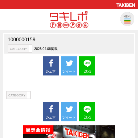
1000000159
製品情報
CATEGORY
2026.04.08掲載
CATEGORY
新製品ロケットニュース
ピックアップ製品
製品開発秘話
How to 動画
ハイセキュリティ錠前TAKシリーズ
CATEGORY
staffシリーズ
モニターアーム
CFRP（炭素繊維強化プラスチック）
ソリューション
CATEGORY