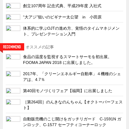
サーバーラック・エンクロジャー
創立107周年 記念式典、平成29年度 入社式
特装車・バス・トラック関連
“大アジ”狙いのビギナー太公望 in 小田原
フリーザー・フードマシナリー関連
体系的に学ぶOJTの進め方、覚悟のタイムマネジメン
自動販売機・自動改札機関連
ト、プレゼンテーション入門
鉄道車両・駅舎関連
オススメの記事
連載
CATEGORY
食品の温度を監視するスマートサーモを初出展。
営業、丸ごとフカボリ
FOOMA JAPAN 2018 に出展しました。
新製品開発最前線
2017年、「クリーンエネルギー自動車」４機種のシェ
Before After
アは、4.7％
隠れた名品
第40回モノづくりフェア【福岡】に出展しました
旬の野菜とタキゲン製品
［第264回］のんきなのんちゃん【オクトーバーフェス
PICK UP NEWS
ト】
ポンチ絵の基礎と描き方
自動販売機のこじ開けをガッチリガード C-1591N ガ
ンロック、C-1577 セーフティコーナーロック
図面の見方・書き方