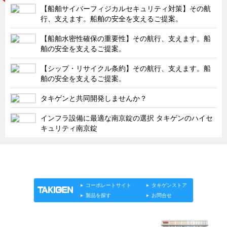
タキゲンinfo.
CATEGORY
【船舶サイバーフィジカルセキュリティ対策】その航
行、支えます。船舶の安全を支えるご提案。
お知らせ
展示会情報／出展告知
【船舶水密性確保の重要性】その航行、支えます。船
舶の安全を支えるご提案。
展示会情報／報告レポート
【シップ・リサイクル条約】その航行、支えます。船
工場見学
舶の安全を支えるご提案。
海外出張
タキゲンと共同開発しませんか？
社外セミナー
インフラ設備に最適な南京錠の選択 タキゲンのハイセ
タキゲンの歴史
キュリティ南京錠
110周年企画
タキゲン売上ランキング
「タキゲン」が発信するメディア「タキレポ」HOME
製品情報
ソリューション
連載
タキゲンinfo.
展示トラック
コーポレートサイト
タキゲンストア
タキスポ
製品を探す
お問合せ
タキ旅レポ
タキネタ