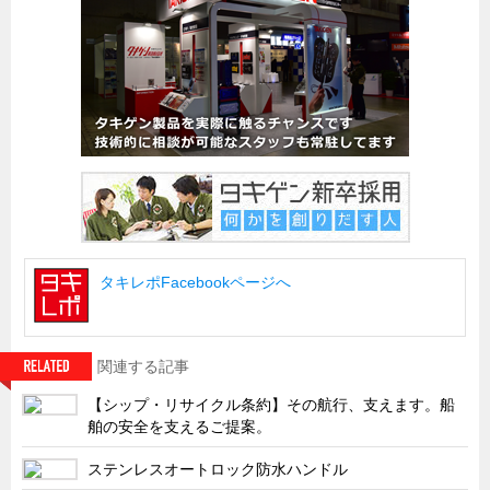
船舶・港湾設備
試作・特注品の事例集
SDGs配慮・脱炭素
省力化製品
配電盤・分電盤・キュービクル
医療・福祉・介護関連
ロボット・自動化装置関連
タキレポFacebookページへ
二次電池関連
EV・PHEV充電器関連
再生可能エネルギー
関連する記事
農業関連
【シップ・リサイクル条約】その航行、支えます。船
舶の安全を支えるご提案。
半導体製造装置関連
共同溝・無電柱化関連
ステンレスオートロック防水ハンドル