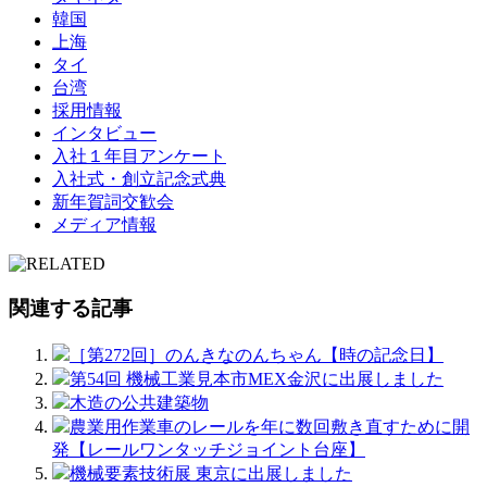
韓国
上海
タイ
台湾
採用情報
インタビュー
入社１年目アンケート
入社式・創立記念式典
新年賀詞交歓会
メディア情報
関連する記事
［第272回］のんきなのんちゃん【時の記念日】
第54回 機械工業見本市MEX金沢に出展しました
木造の公共建築物
農業用作業車のレールを年に数回敷き直すために開
発【レールワンタッチジョイント台座】
機械要素技術展 東京に出展しました