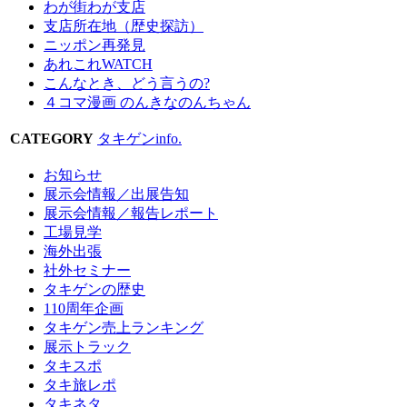
わが街わが支店
支店所在地（歴史探訪）
ニッポン再発見
あれこれWATCH
こんなとき、どう言うの?
４コマ漫画 のんきなのんちゃん
CATEGORY
タキゲンinfo.
お知らせ
展示会情報／出展告知
展示会情報／報告レポート
工場見学
海外出張
社外セミナー
タキゲンの歴史
110周年企画
タキゲン売上ランキング
展示トラック
タキスポ
タキ旅レポ
タキネタ