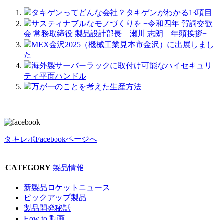
タキゲンってどんな会社？タキゲンがわかる13項目
サスティナブルなモノづくりを −令和四年 賀詞交歓
会 常務取締役 製品設計部長 瀬川 志朗 年頭挨拶−
MEX金沢2025（機械工業見本市金沢）に出展しまし
た
海外製サーバーラックに取付け可能なハイセキュリ
ティ平面ハンドル
万が一のことを考えた生産方法
タキレポFacebookページへ
CATEGORY
製品情報
新製品ロケットニュース
ピックアップ製品
製品開発秘話
How to 動画