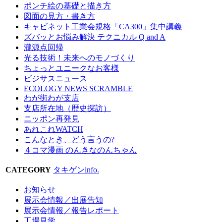
ポンチ絵の基礎と描き方
図面の見方・書き方
キャビネット工業会規格「CA300」集中講義
ズバッとお悩み解決 テクニカル Q and A
瀧源点回帰
光る技術！未来へのモノづくり
ちょっとユニークなお客様
ビジサスニュース
ECOLOGY NEWS SCRAMBLE
わが街わが支店
支店所在地（歴史探訪）
ニッポン再発見
あれこれWATCH
こんなとき、どう言うの?
４コマ漫画 のんきなのんちゃん
CATEGORY
タキゲンinfo.
お知らせ
展示会情報／出展告知
展示会情報／報告レポート
工場見学