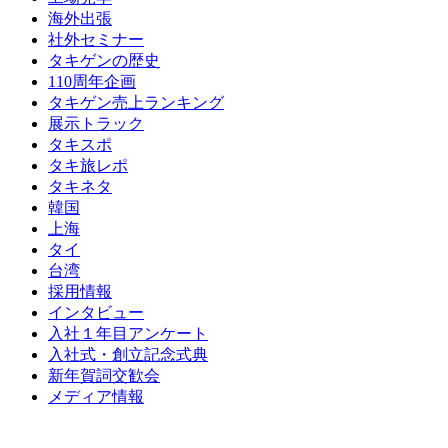
海外出張
社外セミナー
タキゲンの歴史
110周年企画
タキゲン売上ランキング
展示トラック
タキスポ
タキ旅レポ
タキネタ
韓国
上海
タイ
台湾
採用情報
インタビュー
入社１年目アンケート
入社式・創立記念式典
新年賀詞交歓会
メディア情報