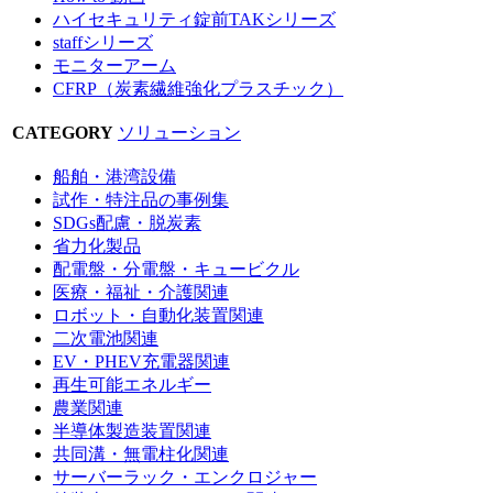
ハイセキュリティ錠前TAKシリーズ
staffシリーズ
モニターアーム
CFRP（炭素繊維強化プラスチック）
CATEGORY
ソリューション
船舶・港湾設備
試作・特注品の事例集
SDGs配慮・脱炭素
省力化製品
配電盤・分電盤・キュービクル
医療・福祉・介護関連
ロボット・自動化装置関連
二次電池関連
EV・PHEV充電器関連
再生可能エネルギー
農業関連
半導体製造装置関連
共同溝・無電柱化関連
サーバーラック・エンクロジャー