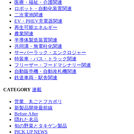
医療・福祉・介護関連
ロボット・自動化装置関連
二次電池関連
EV・PHEV充電器関連
再生可能エネルギー
農業関連
半導体製造装置関連
共同溝・無電柱化関連
サーバーラック・エンクロジャー
特装車・バス・トラック関連
フリーザー・フードマシナリー関連
自動販売機・自動改札機関連
鉄道車両・駅舎関連
CATEGORY
連載
営業、丸ごとフカボリ
新製品開発最前線
Before After
隠れた名品
旬の野菜とタキゲン製品
PICK UP NEWS