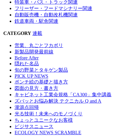
特装車・バス・トラック関連
フリーザー・フードマシナリー関連
自動販売機・自動改札機関連
鉄道車両・駅舎関連
CATEGORY
連載
営業、丸ごとフカボリ
新製品開発最前線
Before After
隠れた名品
旬の野菜とタキゲン製品
PICK UP NEWS
ポンチ絵の基礎と描き方
図面の見方・書き方
キャビネット工業会規格「CA300」集中講義
ズバッとお悩み解決 テクニカル Q and A
瀧源点回帰
光る技術！未来へのモノづくり
ちょっとユニークなお客様
ビジサスニュース
ECOLOGY NEWS SCRAMBLE