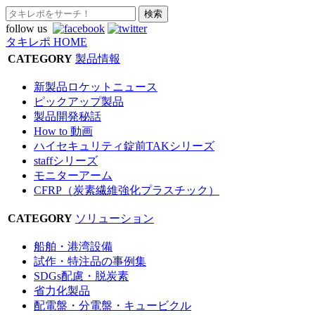
follow us
タキレポ HOME
CATEGORY
製品情報
新製品ロケットニュース
ピックアップ製品
製品開発秘話
How to 動画
ハイセキュリティ錠前TAKシリーズ
staffシリーズ
モニターアーム
CFRP（炭素繊維強化プラスチック）
CATEGORY
ソリューション
船舶・港湾設備
試作・特注品の事例集
SDGs配慮・脱炭素
省力化製品
配電盤・分電盤・キュービクル