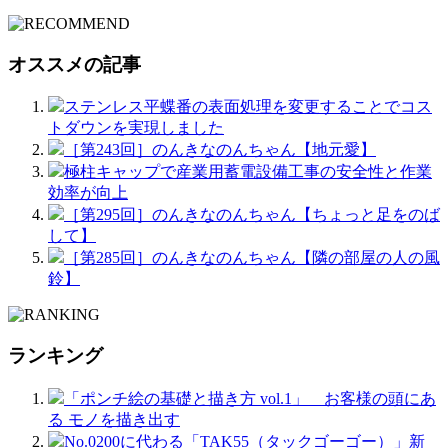
オススメの記事
ステンレス平蝶番の表面処理を変更することでコス
トダウンを実現しました
［第243回］のんきなのんちゃん【地元愛】
極柱キャップで産業用蓄電設備工事の安全性と作業
効率が向上
［第295回］のんきなのんちゃん【ちょっと足をのば
して】
［第285回］のんきなのんちゃん【隣の部屋の人の風
鈴】
ランキング
「ポンチ絵の基礎と描き方 vol.1」 お客様の頭にあ
る モノを描き出す
No.0200に代わる「TAK55（タックゴーゴー）」新