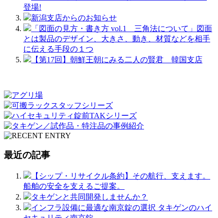
登場!
新潟支店からのお知らせ
「図面の見方・書き方 vol.1 三角法について」図面
とは製品のデザイン、大きさ、動き、材質などを相手
に伝える手段の１つ
【第17回】朝鮮王朝にみる二人の賢君 韓国支店
最近の記事
【シップ・リサイクル条約】その航行、支えます。
船舶の安全を支えるご提案。
タキゲンと共同開発しませんか？
インフラ設備に最適な南京錠の選択 タキゲンのハイ
セキュリティ南京錠