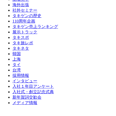
海外出張
社外セミナー
タキゲンの歴史
110周年企画
タキゲン売上ランキング
展示トラック
タキスポ
タキ旅レポ
タキネタ
韓国
上海
タイ
台湾
採用情報
インタビュー
入社１年目アンケート
入社式・創立記念式典
新年賀詞交歓会
メディア情報