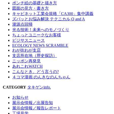
ポンチ絵の基礎と描き方
図面の見方・書き方
キャビネット工業会規格「CA300」集中講義
ズバッとお悩み解決 テクニカル Q and A
瀧源点回帰
光る技術！未来へのモノづくり
ちょっとユニークなお客様
ビジサスニュース
ECOLOGY NEWS SCRAMBLE
わが街わが支店
支店所在地（歴史探訪）
ニッポン再発見
あれこれWATCH
こんなとき、どう言うの?
４コマ漫画 のんきなのんちゃん
CATEGORY
タキゲンinfo.
お知らせ
展示会情報／出展告知
展示会情報／報告レポート
工場見学