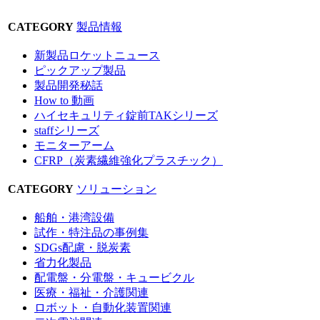
CATEGORY
製品情報
新製品ロケットニュース
ピックアップ製品
製品開発秘話
How to 動画
ハイセキュリティ錠前TAKシリーズ
staffシリーズ
モニターアーム
CFRP（炭素繊維強化プラスチック）
CATEGORY
ソリューション
船舶・港湾設備
試作・特注品の事例集
SDGs配慮・脱炭素
省力化製品
配電盤・分電盤・キュービクル
医療・福祉・介護関連
ロボット・自動化装置関連