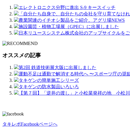
エレクトロニクス分野に進出 S-9 キースイッチ
「自分たち自身で、自分たちの会社を守り育てなけれ
農業関連のイチオシ製品をご紹介。アグリ場NEWS
施設園芸・植物工場展（GPEC）に出展しました
日本リユースシステム株式会社のアップサイクルをご
オススメの記事
第2回 鉄道技術展大阪に出展しました
運動不足は通勤で解消する時代へ 〜スポーツ庁の奨
タキゲンの簡単施工シリーズ
タキゲンの防水製品いろいろ
【第７回】「逆井の渡し」と小松菜発祥の地 小松川
タキレポFacebookページへ