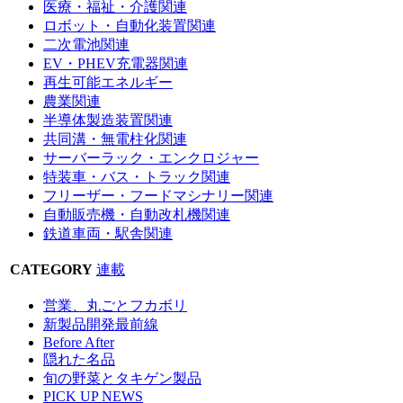
医療・福祉・介護関連
ロボット・自動化装置関連
二次電池関連
EV・PHEV充電器関連
再生可能エネルギー
農業関連
半導体製造装置関連
共同溝・無電柱化関連
サーバーラック・エンクロジャー
特装車・バス・トラック関連
フリーザー・フードマシナリー関連
自動販売機・自動改札機関連
鉄道車両・駅舎関連
CATEGORY
連載
営業、丸ごとフカボリ
新製品開発最前線
Before After
隠れた名品
旬の野菜とタキゲン製品
PICK UP NEWS