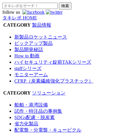
follow us
タキレポ HOME
CATEGORY
製品情報
新製品ロケットニュース
ピックアップ製品
製品開発秘話
How to 動画
ハイセキュリティ錠前TAKシリーズ
staffシリーズ
モニターアーム
CFRP（炭素繊維強化プラスチック）
CATEGORY
ソリューション
船舶・港湾設備
試作・特注品の事例集
SDGs配慮・脱炭素
省力化製品
配電盤・分電盤・キュービクル