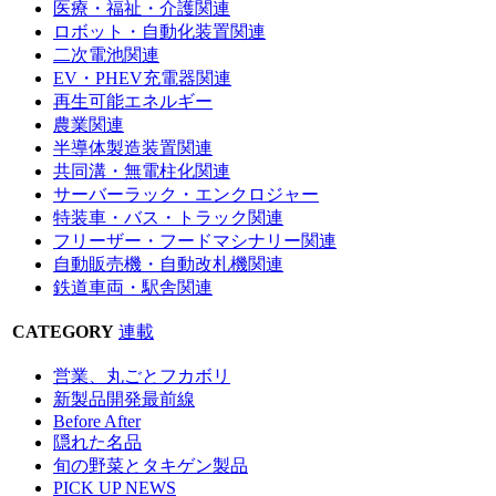
医療・福祉・介護関連
ロボット・自動化装置関連
二次電池関連
EV・PHEV充電器関連
再生可能エネルギー
農業関連
半導体製造装置関連
共同溝・無電柱化関連
サーバーラック・エンクロジャー
特装車・バス・トラック関連
フリーザー・フードマシナリー関連
自動販売機・自動改札機関連
鉄道車両・駅舎関連
CATEGORY
連載
営業、丸ごとフカボリ
新製品開発最前線
Before After
隠れた名品
旬の野菜とタキゲン製品
PICK UP NEWS