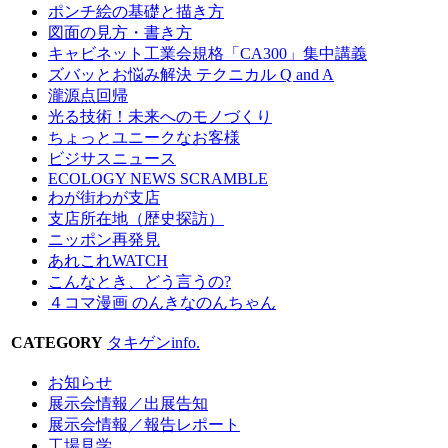
ポンチ絵の基礎と描き方
図面の見方・書き方
キャビネット工業会規格「CA300」集中講義
ズバッとお悩み解決 テクニカル Q and A
瀧源点回帰
光る技術！未来へのモノづくり
ちょっとユニークなお客様
ビジサスニュース
ECOLOGY NEWS SCRAMBLE
わが街わが支店
支店所在地（歴史探訪）
ニッポン再発見
あれこれWATCH
こんなとき、どう言うの?
４コマ漫画 のんきなのんちゃん
CATEGORY
タキゲンinfo.
お知らせ
展示会情報／出展告知
展示会情報／報告レポート
工場見学