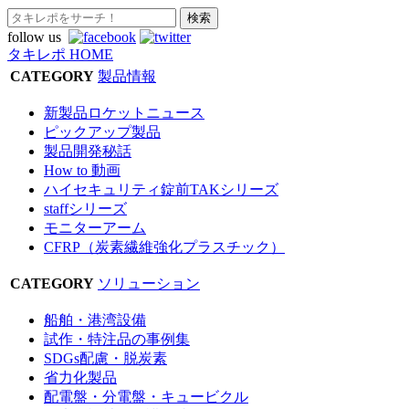
follow us
タキレポ HOME
CATEGORY
製品情報
新製品ロケットニュース
ピックアップ製品
製品開発秘話
How to 動画
ハイセキュリティ錠前TAKシリーズ
staffシリーズ
モニターアーム
CFRP（炭素繊維強化プラスチック）
CATEGORY
ソリューション
船舶・港湾設備
試作・特注品の事例集
SDGs配慮・脱炭素
省力化製品
配電盤・分電盤・キュービクル