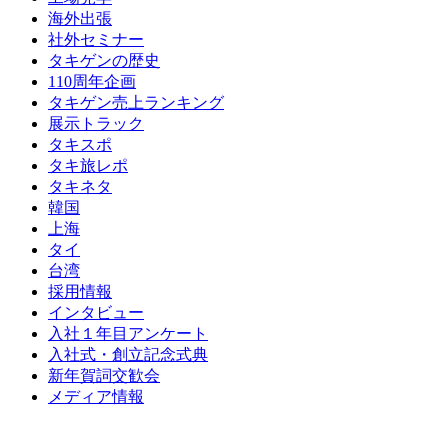
海外出張
社外セミナー
タキゲンの歴史
110周年企画
タキゲン売上ランキング
展示トラック
タキスポ
タキ旅レポ
タキネタ
韓国
上海
タイ
台湾
採用情報
インタビュー
入社１年目アンケート
入社式・創立記念式典
新年賀詞交歓会
メディア情報