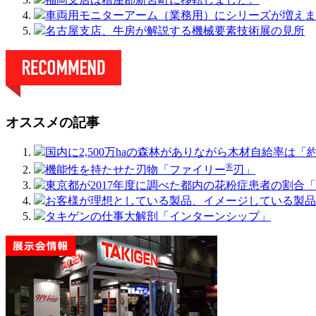
車両用モニターアーム（業務用）にシリーズが増えま
名古屋支店、牛房が解説する機械要素技術展の見所
オススメの記事
国内に2,500万haの森林がありながら木材自給率は「約3
®
機能性を持たせた刃物「ファイリー
刃」
東京都が2017年度に調べた都内の花粉症患者の割合「4
お客様が理想としている製品、イメージしている製品
タキゲンの仕事大解剖「インターンシップ」