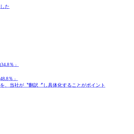
した
4.8％」
8.8％」
を、当社が〝翻訳〞し具体化することがポイント