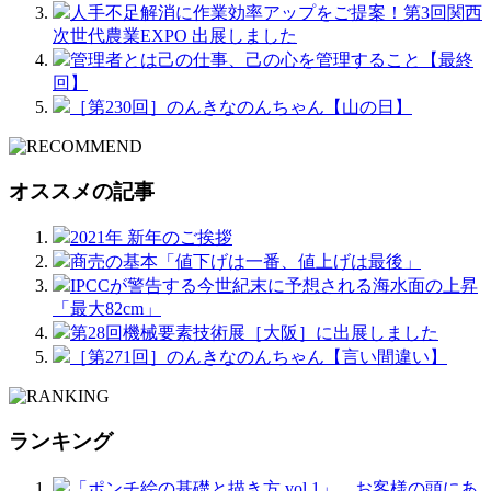
人手不足解消に作業効率アップをご提案！第3回関西
次世代農業EXPO 出展しました
管理者とは己の仕事、己の心を管理すること【最終
回】
［第230回］のんきなのんちゃん【山の日】
オススメの記事
2021年 新年のご挨拶
商売の基本「値下げは一番、値上げは最後」
IPCCが警告する今世紀末に予想される海水面の上昇
「最大82cm」
第28回機械要素技術展［大阪］に出展しました
［第271回］のんきなのんちゃん【言い間違い】
ランキング
「ポンチ絵の基礎と描き方 vol.1」 お客様の頭にあ