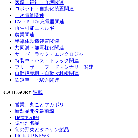
医療・福祉・介護関連
ロボット・自動化装置関連
二次電池関連
EV・PHEV充電器関連
再生可能エネルギー
農業関連
半導体製造装置関連
共同溝・無電柱化関連
サーバーラック・エンクロジャー
特装車・バス・トラック関連
フリーザー・フードマシナリー関連
自動販売機・自動改札機関連
鉄道車両・駅舎関連
CATEGORY
連載
営業、丸ごとフカボリ
新製品開発最前線
Before After
隠れた名品
旬の野菜とタキゲン製品
PICK UP NEWS