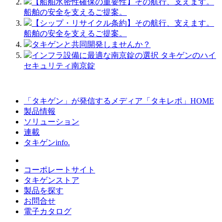
【船舶水密性確保の重要性】その航行、支えます。
船舶の安全を支えるご提案。
【シップ・リサイクル条約】その航行、支えます。
船舶の安全を支えるご提案。
タキゲンと共同開発しませんか？
インフラ設備に最適な南京錠の選択 タキゲンのハイ
セキュリティ南京錠
「タキゲン」が発信するメディア「タキレポ」HOME
製品情報
ソリューション
連載
タキゲンinfo.
コーポレートサイト
タキゲンストア
製品を探す
お問合せ
電子カタログ