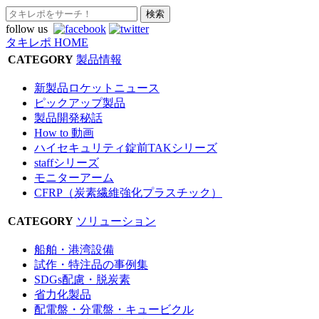
follow us
タキレポ HOME
CATEGORY
製品情報
新製品ロケットニュース
ピックアップ製品
製品開発秘話
How to 動画
ハイセキュリティ錠前TAKシリーズ
staffシリーズ
モニターアーム
CFRP（炭素繊維強化プラスチック）
CATEGORY
ソリューション
船舶・港湾設備
試作・特注品の事例集
SDGs配慮・脱炭素
省力化製品
配電盤・分電盤・キュービクル