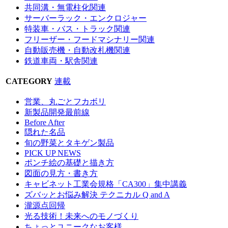
共同溝・無電柱化関連
サーバーラック・エンクロジャー
特装車・バス・トラック関連
フリーザー・フードマシナリー関連
自動販売機・自動改札機関連
鉄道車両・駅舎関連
CATEGORY
連載
営業、丸ごとフカボリ
新製品開発最前線
Before After
隠れた名品
旬の野菜とタキゲン製品
PICK UP NEWS
ポンチ絵の基礎と描き方
図面の見方・書き方
キャビネット工業会規格「CA300」集中講義
ズバッとお悩み解決 テクニカル Q and A
瀧源点回帰
光る技術！未来へのモノづくり
ちょっとユニークなお客様