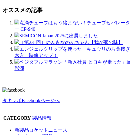
オススメの記事
点滴チューブはもう絡まない！チューブセパレータ
ー CP-940
SEMICON Japan 2025に出展しました
［第231回］のんきなのんちゃん【我が家の味】
エンジェルクリップを使った「キュウリの片葉接ぎ
木方」映像アップ！
ベジタブルマラソン「新入社員 ヒロキが走った」in
彩湖
タキレポFacebookページへ
CATEGORY
製品情報
新製品ロケットニュース