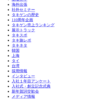
海外出張
社外セミナー
タキゲンの歴史
110周年企画
タキゲン売上ランキング
展示トラック
タキスポ
タキ旅レポ
タキネタ
韓国
上海
タイ
台湾
採用情報
インタビュー
入社１年目アンケート
入社式・創立記念式典
新年賀詞交歓会
メディア情報