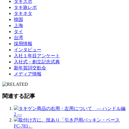
タキスポ
タキ旅レポ
タキネタ
韓国
上海
タイ
台湾
採用情報
インタビュー
入社１年目アンケート
入社式・創立記念式典
新年賀詞交歓会
メディア情報
関連する記事
タキゲン商品の右用・左用について ― ハンドル編
2 ―
取付け方に、技あり「引き⼾⽤パッキン・ベース
FC-783」