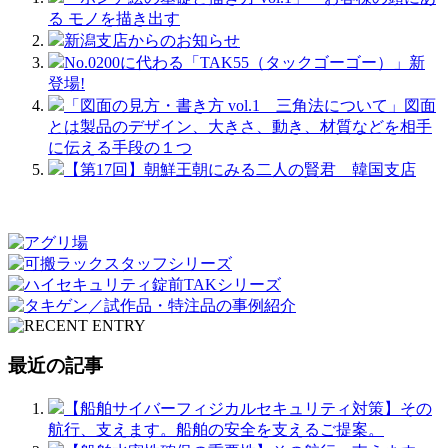
る モノを描き出す
新潟支店からのお知らせ
No.0200に代わる「TAK55（タックゴーゴー）」新
登場!
「図面の見方・書き方 vol.1 三角法について」図面
とは製品のデザイン、大きさ、動き、材質などを相手
に伝える手段の１つ
【第17回】朝鮮王朝にみる二人の賢君 韓国支店
最近の記事
【船舶サイバーフィジカルセキュリティ対策】その
航行、支えます。船舶の安全を支えるご提案。