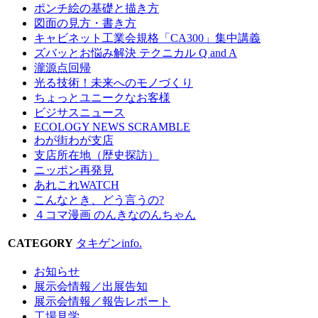
ポンチ絵の基礎と描き方
図面の見方・書き方
キャビネット工業会規格「CA300」集中講義
ズバッとお悩み解決 テクニカル Q and A
瀧源点回帰
光る技術！未来へのモノづくり
ちょっとユニークなお客様
ビジサスニュース
ECOLOGY NEWS SCRAMBLE
わが街わが支店
支店所在地（歴史探訪）
ニッポン再発見
あれこれWATCH
こんなとき、どう言うの?
４コマ漫画 のんきなのんちゃん
CATEGORY
タキゲンinfo.
お知らせ
展示会情報／出展告知
展示会情報／報告レポート
工場見学