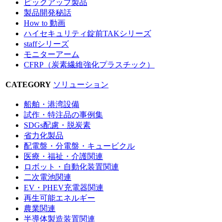
ピックアップ製品
製品開発秘話
How to 動画
ハイセキュリティ錠前TAKシリーズ
staffシリーズ
モニターアーム
CFRP（炭素繊維強化プラスチック）
CATEGORY
ソリューション
船舶・港湾設備
試作・特注品の事例集
SDGs配慮・脱炭素
省力化製品
配電盤・分電盤・キュービクル
医療・福祉・介護関連
ロボット・自動化装置関連
二次電池関連
EV・PHEV充電器関連
再生可能エネルギー
農業関連
半導体製造装置関連