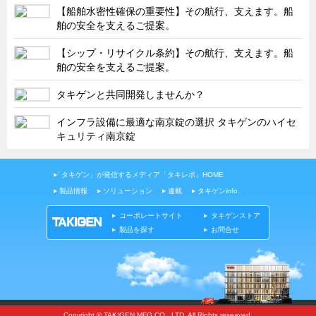
タキゲンinfo.
CATEGORY
【船舶水密性確保の重要性】その航行、支えます。船
舶の安全を支えるご提案。
お知らせ
【シップ・リサイクル条約】その航行、支えます。船
展示会情報／出展告知
舶の安全を支えるご提案。
展示会情報／報告レポート
タキゲンと共同開発しませんか？
工場見学
インフラ設備に最適な南京錠の選択 タキゲンのハイセ
海外出張
キュリティ南京錠
社外セミナー
タキゲンの歴史
「タキゲン」が発信するメディア「タキレポ」HOME
製品情報
ソリューション
連載
タキゲンinfo.
110周年企画
タキゲン売上ランキング
コーポレートサイト
タキゲンストア
製品を探す
お問合せ
展示トラック
タキスポ
タキ旅レポ
タキネタ
Copyright © TAKIGEN MFG CO., LTD. All Rights reseaved.