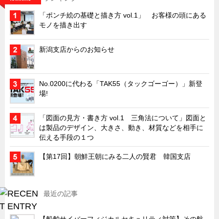
キャビネット工業会規格「CA300」集中講義
「ポンチ絵の基礎と描き方 vol.1」 お客様の頭にある
モノを描き出す
ズバッとお悩み解決 テクニカル Q and A
瀧源点回帰
新潟支店からのお知らせ
光る技術！未来へのモノづくり
ちょっとユニークなお客様
No.0200に代わる「TAK55（タックゴーゴー）」新登
ビジサスニュース
場!
ECOLOGY NEWS SCRAMBLE
「図面の見方・書き方 vol.1 三角法について」図面と
わが街わが支店
は製品のデザイン、大きさ、動き、材質などを相手に
伝える手段の１つ
支店所在地（歴史探訪）
【第17回】朝鮮王朝にみる二人の賢君 韓国支店
ニッポン再発見
あれこれWATCH
こんなとき、どう言うの?
最近の記事
４コマ漫画 のんきなのんちゃん
【船舶サイバーフィジカルセキュリティ対策】その航