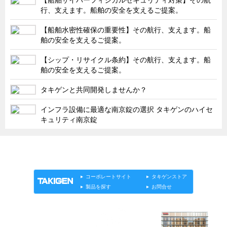
タキゲンinfo.
CATEGORY
行、支えます。船舶の安全を支えるご提案。
お知らせ
【船舶水密性確保の重要性】その航行、支えます。船
展示会情報／出展告知
舶の安全を支えるご提案。
展示会情報／報告レポート
【シップ・リサイクル条約】その航行、支えます。船
舶の安全を支えるご提案。
工場見学
海外出張
タキゲンと共同開発しませんか？
社外セミナー
インフラ設備に最適な南京錠の選択 タキゲンのハイセ
キュリティ南京錠
タキゲンの歴史
110周年企画
「タキゲン」が発信するメディア「タキレポ」HOME
タキゲン売上ランキング
製品情報
ソリューション
連載
タキゲンinfo.
展示トラック
コーポレートサイト
タキゲンストア
製品を探す
お問合せ
タキスポ
タキ旅レポ
タキネタ