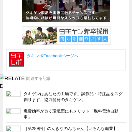
船舶・港湾設備
試作・特注品の事例集
SDGs配慮・脱炭素
省力化製品
配電盤・分電盤・キュービクル
タキレポFacebookページへ
医療・福祉・介護関連
ロボット・自動化装置関連
二次電池関連
関連する記事
EV・PHEV充電器関連
タキゲンはあなたの工場です。試作品・特注品をスグ
再生可能エネルギー
創ります。協力開発のタキゲン。
農業関連
燃費効率が良く環境面にもメリット「燃料電池自動
半導体製造装置関連
車」
共同溝・無電柱化関連
［第289回］のんきなのんちゃん【いろんな職業】