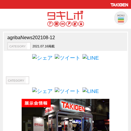
agribaNews202108-12
製品情報
CATEGORY
2021.07.16掲載
CATEGORY
新製品ロケットニュース
ピックアップ製品
製品開発秘話
How to 動画
CATEGORY
ハイセキュリティ錠前TAKシリーズ
staffシリーズ
モニターアーム
CFRP（炭素繊維強化プラスチック）
ソリューション
CATEGORY