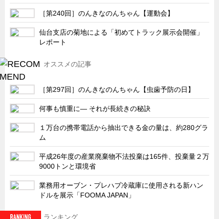
サーバーラック・エンクロジャー
［第240回］のんきなのんちゃん【運動会】
特装車・バス・トラック関連
仙台支店の菊地による「初めてトラック展示会開催」
フリーザー・フードマシナリー関連
レポート
自動販売機・自動改札機関連
オススメの記事
鉄道車両・駅舎関連
連載
CATEGORY
［第297回］のんきなのんちゃん【虫歯予防の日】
営業、丸ごとフカボリ
何事も慎重に― それが長続きの秘訣
新製品開発最前線
１万台の携帯電話から抽出できる金の量は、約280グラ
Before After
ム
隠れた名品
平成26年度の産業廃棄物不法投棄は165件、投棄量２万
9000トンと環境省
旬の野菜とタキゲン製品
PICK UP NEWS
業務用オーブン・プレハブ冷蔵庫に使用される新ハン
ドルを展示「FOOMA JAPAN」
ポンチ絵の基礎と描き方
図面の見方・書き方
ランキング