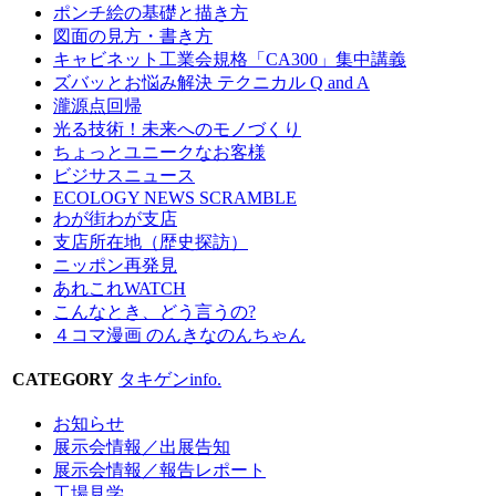
ポンチ絵の基礎と描き方
図面の見方・書き方
キャビネット工業会規格「CA300」集中講義
ズバッとお悩み解決 テクニカル Q and A
瀧源点回帰
光る技術！未来へのモノづくり
ちょっとユニークなお客様
ビジサスニュース
ECOLOGY NEWS SCRAMBLE
わが街わが支店
支店所在地（歴史探訪）
ニッポン再発見
あれこれWATCH
こんなとき、どう言うの?
４コマ漫画 のんきなのんちゃん
CATEGORY
タキゲンinfo.
お知らせ
展示会情報／出展告知
展示会情報／報告レポート
工場見学