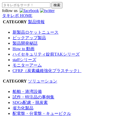
follow us
タキレポ HOME
CATEGORY
製品情報
新製品ロケットニュース
ピックアップ製品
製品開発秘話
How to 動画
ハイセキュリティ錠前TAKシリーズ
staffシリーズ
モニターアーム
CFRP（炭素繊維強化プラスチック）
CATEGORY
ソリューション
船舶・港湾設備
試作・特注品の事例集
SDGs配慮・脱炭素
省力化製品
配電盤・分電盤・キュービクル