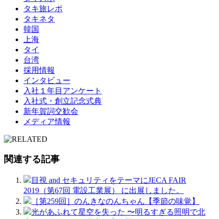
タキ旅レポ
タキネタ
韓国
上海
タイ
台湾
採用情報
インタビュー
入社１年目アンケート
入社式・創立記念式典
新年賀詞交歓会
メディア情報
関連する記事
目視 and セキュリティをテーマにJECA FAIR
2019（第67回 電設工業展） に出展しました。
［第259回］のんきなのんちゃん【季節の味覚】
光があふれて星空を失った 〜明るすぎる照明で北