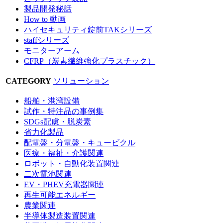
製品開発秘話
How to 動画
ハイセキュリティ錠前TAKシリーズ
staffシリーズ
モニターアーム
CFRP（炭素繊維強化プラスチック）
CATEGORY
ソリューション
船舶・港湾設備
試作・特注品の事例集
SDGs配慮・脱炭素
省力化製品
配電盤・分電盤・キュービクル
医療・福祉・介護関連
ロボット・自動化装置関連
二次電池関連
EV・PHEV充電器関連
再生可能エネルギー
農業関連
半導体製造装置関連