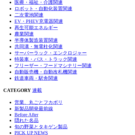
医療・福祉・介護関連
ロボット・自動化装置関連
二次電池関連
EV・PHEV充電器関連
再生可能エネルギー
農業関連
半導体製造装置関連
共同溝・無電柱化関連
サーバーラック・エンクロジャー
特装車・バス・トラック関連
フリーザー・フードマシナリー関連
自動販売機・自動改札機関連
鉄道車両・駅舎関連
CATEGORY
連載
営業、丸ごとフカボリ
新製品開発最前線
Before After
隠れた名品
旬の野菜とタキゲン製品
PICK UP NEWS