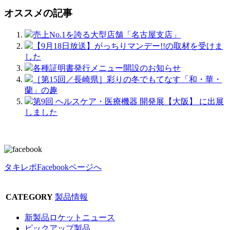
オススメの記事
売上No.1を誇る大型店舗「名古屋支店」
【9月18日放送】がっちりマンデー!!の取材を受けま
した
各種証明書発行メニュー開設のお知らせ
［第15回／長崎県］彩りの冬でもてなす「和・華・
蘭」の趣
第9回 ヘルスケア・医療機器 開発展【大阪】 に出展
しました
タキレポFacebookページへ
CATEGORY
製品情報
新製品ロケットニュース
ピックアップ製品