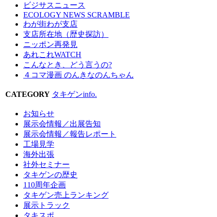
ビジサスニュース
ECOLOGY NEWS SCRAMBLE
わが街わが支店
支店所在地（歴史探訪）
ニッポン再発見
あれこれWATCH
こんなとき、どう言うの?
４コマ漫画 のんきなのんちゃん
CATEGORY
タキゲンinfo.
お知らせ
展示会情報／出展告知
展示会情報／報告レポート
工場見学
海外出張
社外セミナー
タキゲンの歴史
110周年企画
タキゲン売上ランキング
展示トラック
タキスポ