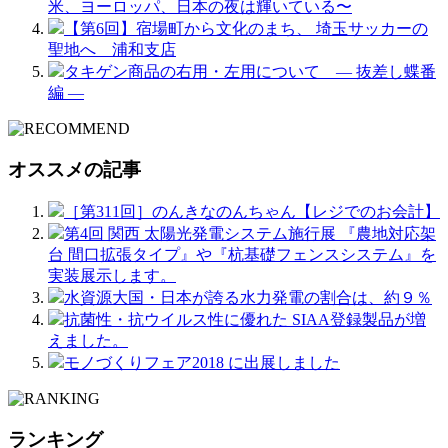
米、ヨーロッパ、日本の夜は輝いている〜
【第6回】宿場町から文化のまち、 埼玉サッカーの
聖地へ 浦和支店
タキゲン商品の右用・左用について ― 抜差し蝶番
編 ―
オススメの記事
［第311回］のんきなのんちゃん【レジでのお会計】
第4回 関西 太陽光発電システム施行展 『農地対応架
台 間口拡張タイプ』や『杭基礎フェンスシステム』を
実装展示します。
水資源大国・日本が誇る水力発電の割合は、約９％
抗菌性・抗ウイルス性に優れた SIAA登録製品が増
えました。
モノづくりフェア2018 に出展しました
ランキング