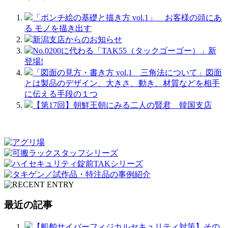
「ポンチ絵の基礎と描き方 vol.1」 お客様の頭にあ
る モノを描き出す
新潟支店からのお知らせ
No.0200に代わる「TAK55（タックゴーゴー）」新
登場!
「図面の見方・書き方 vol.1 三角法について」図面
とは製品のデザイン、大きさ、動き、材質などを相手
に伝える手段の１つ
【第17回】朝鮮王朝にみる二人の賢君 韓国支店
最近の記事
【船舶サイバーフィジカルセキュリティ対策】その