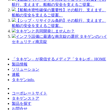
航行、支えます。船舶の安全を支えるご提案。
【船舶水密性確保の重要性】その航行、支えます。
船舶の安全を支えるご提案。
【シップ・リサイクル条約】その航行、支えます。
船舶の安全を支えるご提案。
タキゲンと共同開発しませんか？
インフラ設備に最適な南京錠の選択 タキゲンのハイ
セキュリティ南京錠
「タキゲン」が発信するメディア「タキレポ」HOME
製品情報
ソリューション
連載
タキゲンinfo.
コーポレートサイト
タキゲンストア
製品を探す
お問合せ