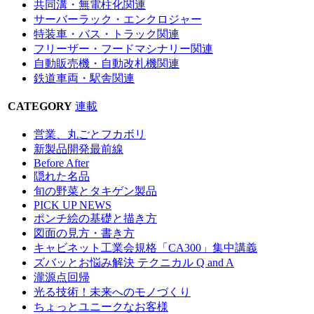
共同溝・無電柱化関連
サーバーラック・エンクロジャー
特装車・バス・トラック関連
フリーザー・フードマシナリー関連
自動販売機・自動改札機関連
鉄道車両・駅舎関連
CATEGORY
連載
営業、丸ごとフカボリ
新製品開発最前線
Before After
隠れた名品
旬の野菜とタキゲン製品
PICK UP NEWS
ポンチ絵の基礎と描き方
図面の見方・書き方
キャビネット工業会規格「CA300」集中講義
ズバッとお悩み解決 テクニカル Q and A
瀧源点回帰
光る技術！未来へのモノづくり
ちょっとユニークなお客様