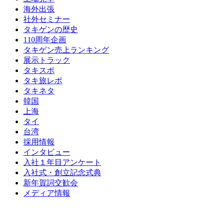
海外出張
社外セミナー
タキゲンの歴史
110周年企画
タキゲン売上ランキング
展示トラック
タキスポ
タキ旅レポ
タキネタ
韓国
上海
タイ
台湾
採用情報
インタビュー
入社１年目アンケート
入社式・創立記念式典
新年賀詞交歓会
メディア情報