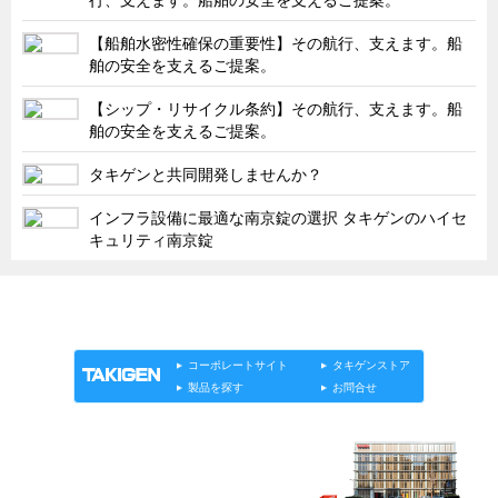
タキゲンinfo.
CATEGORY
【船舶水密性確保の重要性】その航行、支えます。船
お知らせ
舶の安全を支えるご提案。
展示会情報／出展告知
【シップ・リサイクル条約】その航行、支えます。船
展示会情報／報告レポート
舶の安全を支えるご提案。
工場見学
タキゲンと共同開発しませんか？
海外出張
インフラ設備に最適な南京錠の選択 タキゲンのハイセ
社外セミナー
キュリティ南京錠
タキゲンの歴史
「タキゲン」が発信するメディア「タキレポ」HOME
110周年企画
製品情報
ソリューション
連載
タキゲンinfo.
タキゲン売上ランキング
コーポレートサイト
タキゲンストア
展示トラック
製品を探す
お問合せ
タキスポ
タキ旅レポ
タキネタ