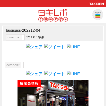
busisuss-202212-04
製品情報
CATEGORY
2022.11.15掲載
CATEGORY
新製品ロケットニュース
ピックアップ製品
製品開発秘話
How to 動画
CATEGORY
ハイセキュリティ錠前TAKシリーズ
staffシリーズ
モニターアーム
CFRP（炭素繊維強化プラスチック）
ソリューション
CATEGORY