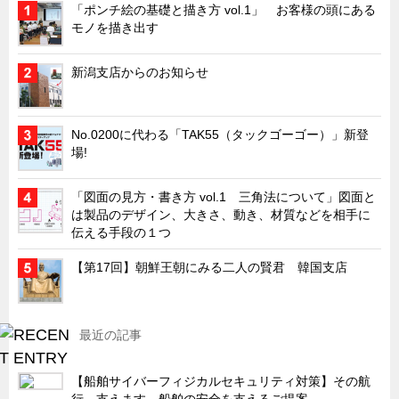
「ポンチ絵の基礎と描き方 vol.1」 お客様の頭にある
キャビネット工業会規格「CA300」集中講義
モノを描き出す
ズバッとお悩み解決 テクニカル Q and A
新潟支店からのお知らせ
瀧源点回帰
光る技術！未来へのモノづくり
No.0200に代わる「TAK55（タックゴーゴー）」新登
ちょっとユニークなお客様
場!
ビジサスニュース
「図面の見方・書き方 vol.1 三角法について」図面と
ECOLOGY NEWS SCRAMBLE
は製品のデザイン、大きさ、動き、材質などを相手に
わが街わが支店
伝える手段の１つ
支店所在地（歴史探訪）
【第17回】朝鮮王朝にみる二人の賢君 韓国支店
ニッポン再発見
あれこれWATCH
最近の記事
こんなとき、どう言うの?
４コマ漫画 のんきなのんちゃん
【船舶サイバーフィジカルセキュリティ対策】その航
行、支えます。船舶の安全を支えるご提案。