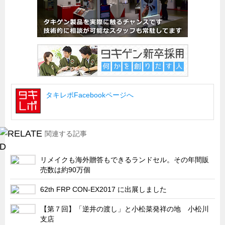
船舶・港湾設備
試作・特注品の事例集
SDGs配慮・脱炭素
省力化製品
配電盤・分電盤・キュービクル
タキレポFacebookページへ
医療・福祉・介護関連
ロボット・自動化装置関連
二次電池関連
関連する記事
EV・PHEV充電器関連
リメイクも海外贈答もできるランドセル。その年間販
再生可能エネルギー
売数は約90万個
農業関連
62th FRP CON-EX2017 に出展しました
半導体製造装置関連
【第７回】「逆井の渡し」と小松菜発祥の地 小松川
共同溝・無電柱化関連
支店