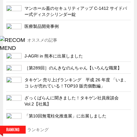
サーバーラック・エンクロジャー
マンホール蓋のセキュリティアップ C-1412 サイドバ
特装車・バス・トラック関連
ー式ディスクシリンダー錠
フリーザー・フードマシナリー関連
医療製品開発事例
自動販売機・自動改札機関連
オススメの記事
鉄道車両・駅舎関連
連載
CATEGORY
J-AGRI in 熊本に出展しました
営業、丸ごとフカボリ
［第289回］のんきなのんちゃん【いろんな職業】
新製品開発最前線
タキゲン 売り上げランキング 平成 26 年度 「いま、
Before After
コ レが売れている！TOP10 販売個数編」
隠れた名品
ざっくばらんに聞きました！タキゲン社員座談会
Vol.2【社風】
旬の野菜とタキゲン製品
PICK UP NEWS
「第10回無電柱化推進展」に出展しました
ポンチ絵の基礎と描き方
ランキング
図面の見方・書き方