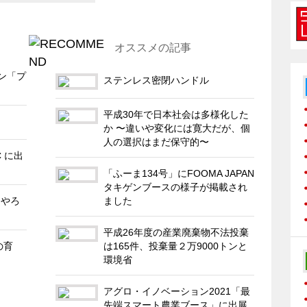
オススメの記事
ン「プ
ステンレス密閉ハンドル
平成30年で日本社会は多様化した
か 〜違いや変化には寛大だが、個
人の選択はまだ保守的〜
 に出
「ふーま134号」にFOOMA JAPAN
タキゲンブースの様子が掲載され
をやろ
ました
平成26年度の産業廃棄物不法投棄
の育
は165件、投棄量２万9000トンと
環境省
アグロ・イノベーション2021「最
先端スマート農業ブース」に出展