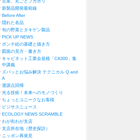
営業、丸ごとフカボリ
新製品開発最前線
Before After
隠れた名品
旬の野菜とタキゲン製品
PICK UP NEWS
ポンチ絵の基礎と描き方
図面の見方・書き方
キャビネット工業会規格「CA300」集
中講義
ズバッとお悩み解決 テクニカル Q and
A
瀧源点回帰
光る技術！未来へのモノづくり
ちょっとユニークなお客様
ビジサスニュース
ECOLOGY NEWS SCRAMBLE
わが街わが支店
支店所在地（歴史探訪）
ニッポン再発見