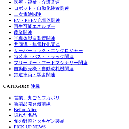
医療・福祉・介護関連
ロボット・自動化装置関連
二次電池関連
EV・PHEV充電器関連
再生可能エネルギー
農業関連
半導体製造装置関連
共同溝・無電柱化関連
サーバーラック・エンクロジャー
特装車・バス・トラック関連
フリーザー・フードマシナリー関連
自動販売機・自動改札機関連
鉄道車両・駅舎関連
CATEGORY
連載
営業、丸ごとフカボリ
新製品開発最前線
Before After
隠れた名品
旬の野菜とタキゲン製品
PICK UP NEWS