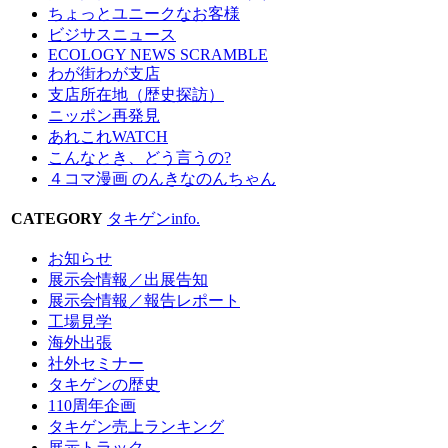
ちょっとユニークなお客様
ビジサスニュース
ECOLOGY NEWS SCRAMBLE
わが街わが支店
支店所在地（歴史探訪）
ニッポン再発見
あれこれWATCH
こんなとき、どう言うの?
４コマ漫画 のんきなのんちゃん
CATEGORY
タキゲンinfo.
お知らせ
展示会情報／出展告知
展示会情報／報告レポート
工場見学
海外出張
社外セミナー
タキゲンの歴史
110周年企画
タキゲン売上ランキング
展示トラック