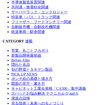
半導体製造装置関連
共同溝・無電柱化関連
サーバーラック・エンクロジャー
特装車・バス・トラック関連
フリーザー・フードマシナリー関連
自動販売機・自動改札機関連
鉄道車両・駅舎関連
CATEGORY
連載
営業、丸ごとフカボリ
新製品開発最前線
Before After
隠れた名品
旬の野菜とタキゲン製品
PICK UP NEWS
ポンチ絵の基礎と描き方
図面の見方・書き方
キャビネット工業会規格「CA300」集中講義
ズバッとお悩み解決 テクニカル Q and A
瀧源点回帰
光る技術！未来へのモノづくり