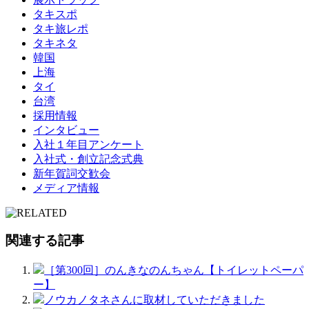
タキスポ
タキ旅レポ
タキネタ
韓国
上海
タイ
台湾
採用情報
インタビュー
入社１年目アンケート
入社式・創立記念式典
新年賀詞交歓会
メディア情報
関連する記事
［第300回］のんきなのんちゃん【トイレットペーパ
ー】
ノウカノタネさんに取材していただきました