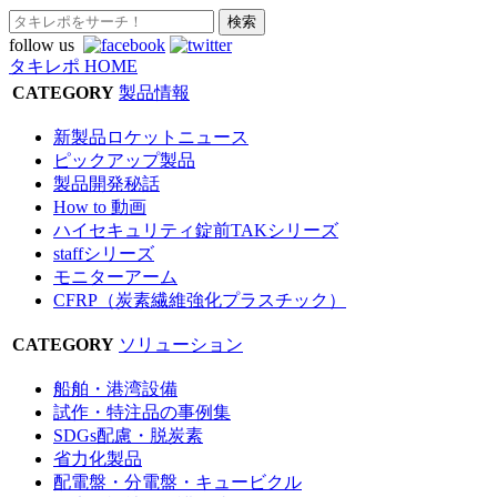
follow us
タキレポ HOME
CATEGORY
製品情報
新製品ロケットニュース
ピックアップ製品
製品開発秘話
How to 動画
ハイセキュリティ錠前TAKシリーズ
staffシリーズ
モニターアーム
CFRP（炭素繊維強化プラスチック）
CATEGORY
ソリューション
船舶・港湾設備
試作・特注品の事例集
SDGs配慮・脱炭素
省力化製品
配電盤・分電盤・キュービクル