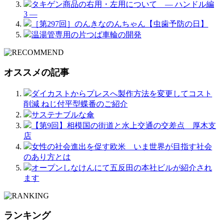
タキゲン商品の右用・左用について ― ハンドル編
3 ―
［第297回］のんきなのんちゃん【虫歯予防の日】
温湯管専用の片つば車輪の開発
オススメの記事
ダイカストからプレスへ製作方法を変更してコスト
削減 ねじ付平型蝶番のご紹介
サステナブルな傘
【第9回】相模国の街道と水上交通の交差点 厚木支
店
女性の社会進出を促す欧米 いま世界が目指す社会
のあり方とは
オープンしなけんにて五反田の本社ビルが紹介され
ます
ランキング