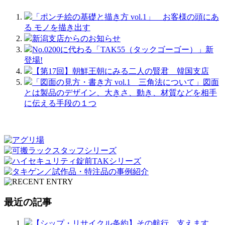
「ポンチ絵の基礎と描き方 vol.1」 お客様の頭にあ
る モノを描き出す
新潟支店からのお知らせ
No.0200に代わる「TAK55（タックゴーゴー）」新
登場!
【第17回】朝鮮王朝にみる二人の賢君 韓国支店
「図面の見方・書き方 vol.1 三角法について」図面
とは製品のデザイン、大きさ、動き、材質などを相手
に伝える手段の１つ
最近の記事
【シップ・リサイクル条約】その航行、支えます。