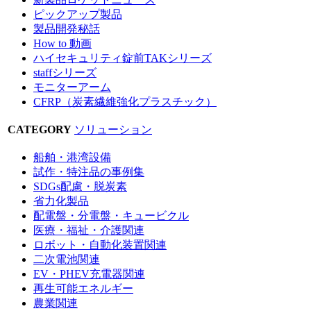
ピックアップ製品
製品開発秘話
How to 動画
ハイセキュリティ錠前TAKシリーズ
staffシリーズ
モニターアーム
CFRP（炭素繊維強化プラスチック）
CATEGORY
ソリューション
船舶・港湾設備
試作・特注品の事例集
SDGs配慮・脱炭素
省力化製品
配電盤・分電盤・キュービクル
医療・福祉・介護関連
ロボット・自動化装置関連
二次電池関連
EV・PHEV充電器関連
再生可能エネルギー
農業関連