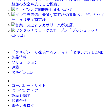
船舶の安全を支えるご提案。
タキゲンと共同開発しませんか？
インフラ設備に最適な南京錠の選択 タキゲンのハイ
セキュリティ南京錠
営業、丸ごとフカボリ「京都支店」
ワンタッチでロック&オープン「プッシュラッチ
CP-882」
「タキゲン」が発信するメディア「タキレポ」HOME
製品情報
ソリューション
連載
タキゲンinfo.
コーポレートサイト
タキゲンストア
製品を探す
お問合せ
電子カタログ