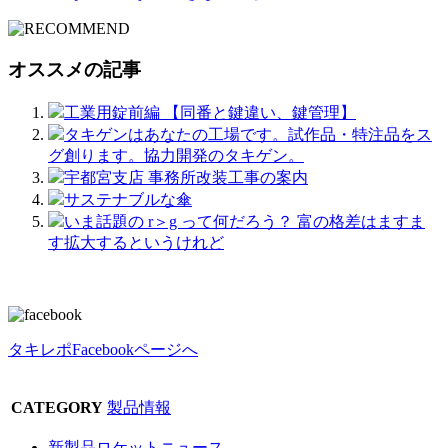
オススメの記事
工業用錠前編 【同番と鍵違い、鍵管理】
タキゲンはあなたの工場です。試作品・特注品をス
グ創ります。協力開発のタキゲン。
宇都宮支店 事務所改装工事の案内
サステナブルな傘
いま話題の r＞g って何だろう？ 富の格差はますま
す拡大するというけれど
タキレポFacebookページへ
CATEGORY
製品情報
新製品ロケットニュース