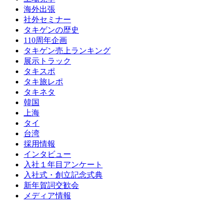
海外出張
社外セミナー
タキゲンの歴史
110周年企画
タキゲン売上ランキング
展示トラック
タキスポ
タキ旅レポ
タキネタ
韓国
上海
タイ
台湾
採用情報
インタビュー
入社１年目アンケート
入社式・創立記念式典
新年賀詞交歓会
メディア情報