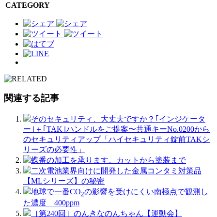
CATEGORY
関連する記事
そのセキュリティ、大丈夫ですか？｢インジケータ
ー｣＋｢TAK｣ハンドルをご提案〜共通キーNo.0200から
のセキュリティアップ「ハイセキュリティ錠前TAKシ
リーズの必要性」
蝶番の加工を承ります。カットから塗装まで
二次電池業界向けに開発した金属コンタミ対策品
【MLシリーズ】の秘密
地球で一番CO
の影響を受けにくい南極点で観測し
2
た濃度 400ppm
［第240回］のんきなのんちゃん【運動会】