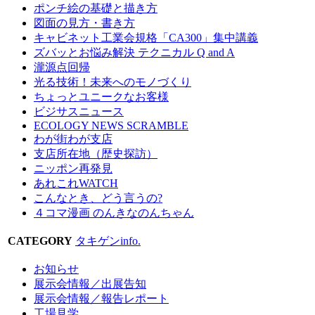
ポンチ絵の基礎と描き方
図面の見方・書き方
キャビネット工業会規格「CA300」集中講義
ズバッとお悩み解決 テクニカル Q and A
瀧源点回帰
光る技術！未来へのモノづくり
ちょっとユニークなお客様
ビジサスニュース
ECOLOGY NEWS SCRAMBLE
わが街わが支店
支店所在地（歴史探訪）
ニッポン再発見
あれこれWATCH
こんなとき、どう言うの?
４コマ漫画 のんきなのんちゃん
CATEGORY
タキゲンinfo.
お知らせ
展示会情報／出展告知
展示会情報／報告レポート
工場見学