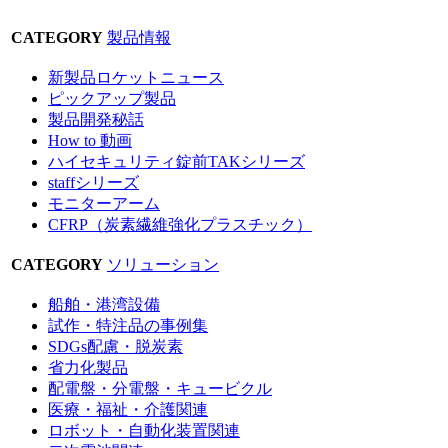
CATEGORY
製品情報
新製品ロケットニュース
ピックアップ製品
製品開発秘話
How to 動画
ハイセキュリティ錠前TAKシリーズ
staffシリーズ
モニターアーム
CFRP（炭素繊維強化プラスチック）
CATEGORY
ソリューション
船舶・港湾設備
試作・特注品の事例集
SDGs配慮・脱炭素
省力化製品
配電盤・分電盤・キュービクル
医療・福祉・介護関連
ロボット・自動化装置関連