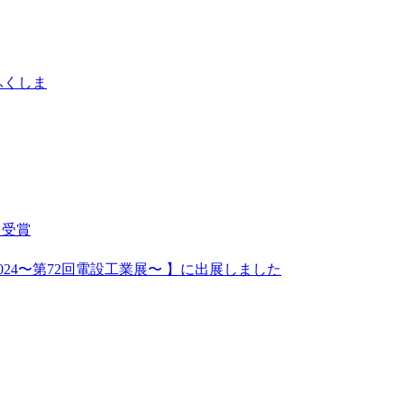
ふくしま
を受賞
電気設備業界の次世代標準キーTAK55【JECA FAIR 2024〜第72回電設工業展〜 】に出展しました