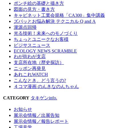
ポンチ絵の基礎と描き方
図面の見方・書き方
キャビネット工業会規格「CA300」集中講義
ズバッとお悩み解決 テクニカル Q and A
瀧源点回帰
光る技術！未来へのモノづくり
ちょっとユニークなお客様
ビジサスニュース
ECOLOGY NEWS SCRAMBLE
わが街わが支店
支店所在地（歴史探訪）
ニッポン再発見
あれこれWATCH
こんなとき、どう言うの?
４コマ漫画 のんきなのんちゃん
CATEGORY
タキゲンinfo.
お知らせ
展示会情報／出展告知
展示会情報／報告レポート
工場見学