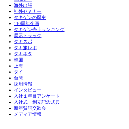
海外出張
社外セミナー
タキゲンの歴史
110周年企画
タキゲン売上ランキング
展示トラック
タキスポ
タキ旅レポ
タキネタ
韓国
上海
タイ
台湾
採用情報
インタビュー
入社１年目アンケート
入社式・創立記念式典
新年賀詞交歓会
メディア情報