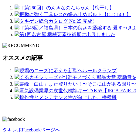
［第260回］のんきなのんちゃん【梅干し】
振動に強く工具レスの緩み止めボルト【C-1514-C】
タキゲン総合カタログ No.25 完成!
［第45回／福島県］日本の良さを凝縮する 愛すべき
第1回名古屋 機械要素技術展に出展しました
オススメの記事
現場のニーズに応えた新型ヘルールクランプ
くるカチシリーズが“超”モノづくり部品大賞 奨励賞
霊峰「白山」また登りたい！〜そこに山がある限り〜
操作性とメンテナンス性が向上した、播種機
タキレポFacebookページへ