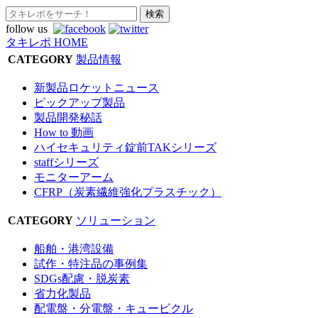
follow us
タキレポ HOME
CATEGORY
製品情報
新製品ロケットニュース
ピックアップ製品
製品開発秘話
How to 動画
ハイセキュリティ錠前TAKシリーズ
staffシリーズ
モニターアーム
CFRP（炭素繊維強化プラスチック）
CATEGORY
ソリューション
船舶・港湾設備
試作・特注品の事例集
SDGs配慮・脱炭素
省力化製品
配電盤・分電盤・キュービクル