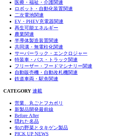
医療・福祉・介護関連
ロボット・自動化装置関連
二次電池関連
EV・PHEV充電器関連
再生可能エネルギー
農業関連
半導体製造装置関連
共同溝・無電柱化関連
サーバーラック・エンクロジャー
特装車・バス・トラック関連
フリーザー・フードマシナリー関連
自動販売機・自動改札機関連
鉄道車両・駅舎関連
CATEGORY
連載
営業、丸ごとフカボリ
新製品開発最前線
Before After
隠れた名品
旬の野菜とタキゲン製品
PICK UP NEWS