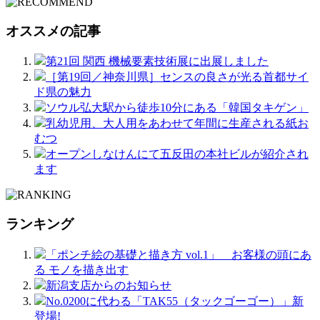
オススメの記事
第21回 関西 機械要素技術展に出展しました
［第19回／神奈川県］センスの良さが光る首都サイ
ド県の魅力
ソウル弘大駅から徒歩10分にある「韓国タキゲン」
乳幼児用、大人用をあわせて年間に生産される紙お
むつ
オープンしなけんにて五反田の本社ビルが紹介され
ます
ランキング
「ポンチ絵の基礎と描き方 vol.1」 お客様の頭にあ
る モノを描き出す
新潟支店からのお知らせ
No.0200に代わる「TAK55（タックゴーゴー）」新
登場!