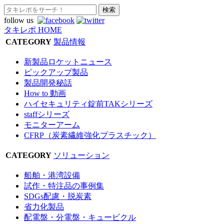
follow us
タキレポ HOME
CATEGORY
製品情報
新製品ロケットニュース
ピックアップ製品
製品開発秘話
How to 動画
ハイセキュリティ錠前TAKシリーズ
staffシリーズ
モニターアーム
CFRP（炭素繊維強化プラスチック）
CATEGORY
ソリューション
船舶・港湾設備
試作・特注品の事例集
SDGs配慮・脱炭素
省力化製品
配電盤・分電盤・キュービクル