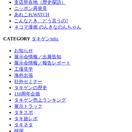
支店所在地（歴史探訪）
ニッポン再発見
あれこれWATCH
こんなとき、どう言うの?
４コマ漫画 のんきなのんちゃん
CATEGORY
タキゲンinfo.
お知らせ
展示会情報／出展告知
展示会情報／報告レポート
工場見学
海外出張
社外セミナー
タキゲンの歴史
110周年企画
タキゲン売上ランキング
展示トラック
タキスポ
タキ旅レポ
タキネタ
韓国