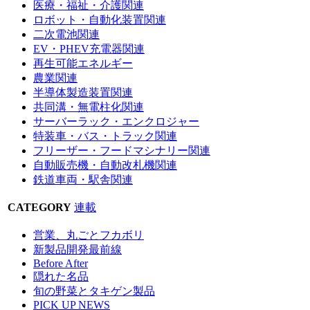
医療・福祉・介護関連
ロボット・自動化装置関連
二次電池関連
EV・PHEV充電器関連
再生可能エネルギー
農業関連
半導体製造装置関連
共同溝・無電柱化関連
サーバーラック・エンクロジャー
特装車・バス・トラック関連
フリーザー・フードマシナリー関連
自動販売機・自動改札機関連
鉄道車両・駅舎関連
CATEGORY
連載
営業、丸ごとフカボリ
新製品開発最前線
Before After
隠れた名品
旬の野菜とタキゲン製品
PICK UP NEWS