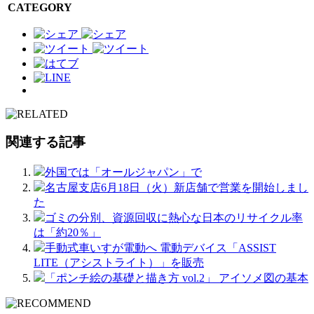
CATEGORY
関連する記事
外国では「オールジャパン」で
名古屋支店6月18日（火）新店舗で営業を開始しまし
た
ゴミの分別、資源回収に熱心な日本のリサイクル率
は「約20％」
⼿動式⾞いすが電動へ 電動デバイス「ASSIST
LITE（アシストライト）」を販売
「ポンチ絵の基礎と描き方 vol.2」 アイソメ図の基本