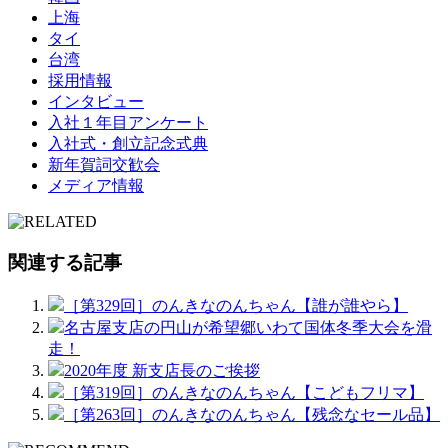
上海
タイ
台湾
採用情報
インタビュー
入社１年目アンケート
入社式・創立記念式典
新年賀詞交歓会
メディア情報
関連する記事
［第329回］のんきなのんちゃん【誰が誰やら】
名古屋支店の円山が希望郷いわて国体冬季大会を滑
走！
2020年度 新支店長のご挨拶
［第319回］のんきなのんちゃん【こどもフリマ】
［第263回］のんきなのんちゃん【残念なセール品】