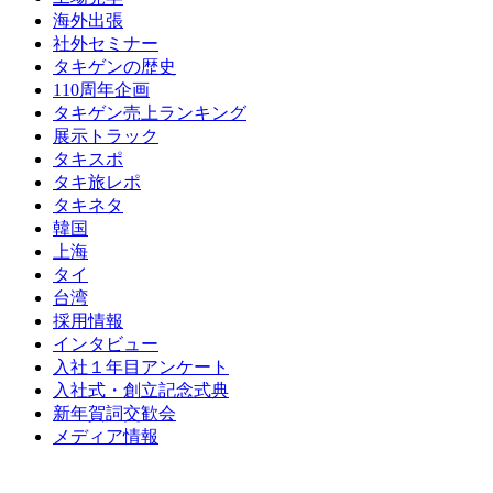
海外出張
社外セミナー
タキゲンの歴史
110周年企画
タキゲン売上ランキング
展示トラック
タキスポ
タキ旅レポ
タキネタ
韓国
上海
タイ
台湾
採用情報
インタビュー
入社１年目アンケート
入社式・創立記念式典
新年賀詞交歓会
メディア情報