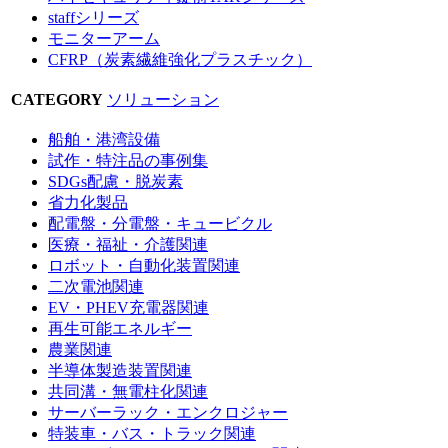
staffシリーズ
モニターアーム
CFRP（炭素繊維強化プラスチック）
CATEGORY
ソリューション
船舶・港湾設備
試作・特注品の事例集
SDGs配慮・脱炭素
省力化製品
配電盤・分電盤・キュービクル
医療・福祉・介護関連
ロボット・自動化装置関連
二次電池関連
EV・PHEV充電器関連
再生可能エネルギー
農業関連
半導体製造装置関連
共同溝・無電柱化関連
サーバーラック・エンクロジャー
特装車・バス・トラック関連