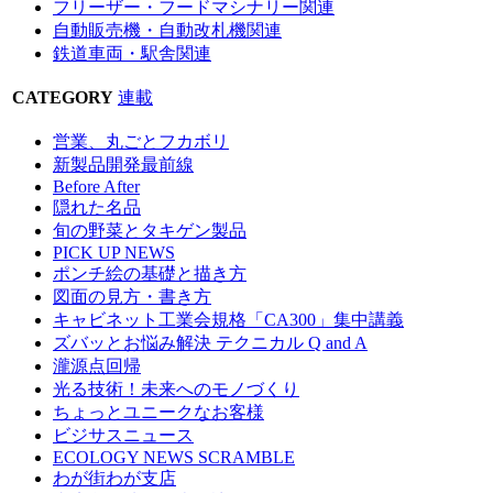
フリーザー・フードマシナリー関連
自動販売機・自動改札機関連
鉄道車両・駅舎関連
CATEGORY
連載
営業、丸ごとフカボリ
新製品開発最前線
Before After
隠れた名品
旬の野菜とタキゲン製品
PICK UP NEWS
ポンチ絵の基礎と描き方
図面の見方・書き方
キャビネット工業会規格「CA300」集中講義
ズバッとお悩み解決 テクニカル Q and A
瀧源点回帰
光る技術！未来へのモノづくり
ちょっとユニークなお客様
ビジサスニュース
ECOLOGY NEWS SCRAMBLE
わが街わが支店