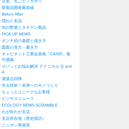
営業、丸ごとフカボリ
新製品開発最前線
Before After
隠れた名品
旬の野菜とタキゲン製品
PICK UP NEWS
ポンチ絵の基礎と描き方
図面の見方・書き方
キャビネット工業会規格「CA300」集
中講義
ズバッとお悩み解決 テクニカル Q and
A
瀧源点回帰
光る技術！未来へのモノづくり
ちょっとユニークなお客様
ビジサスニュース
ECOLOGY NEWS SCRAMBLE
わが街わが支店
支店所在地（歴史探訪）
ニッポン再発見