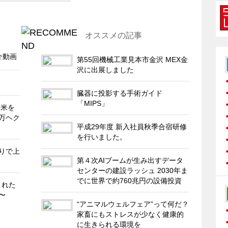
オススメの記事
介動画
第55回機械工業見本市金沢 MEX金
沢に出展しました
臓器に投影する手術ガイド
「MIPS」
る米を
0万ヘク
平成29年度 新入社員秋季合宿研修
を行いました。
たりで上
第４次AIブームが生み出すデータ
センターの建設ラッシュ 2030年ま
でに世界で約760兆円の設備投資
された
〜
“アニマルウェルフェア”って何だ？
家畜にもストレスが少なく健康的
に生きられる環境を