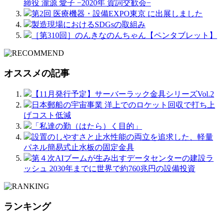
締役 瀧源 愛子 −2020年 賀詞交歓会−
第2回 医療機器・設備EXPO東京 に出展しました
製造現場におけるSDGsの取組み
［第310回］のんきなのんちゃん【ペンタブレット】
オススメの記事
【11月発行予定】サーバーラック金具シリーズVol.2
日本郵船の宇宙事業 洋上でのロケット回収で打ち上
げコスト低減
「私達の勤（はたら）く目的」
設置のしやすさと止水性能の両立を追求した、軽量
パネル簡易式止水板の固定金具
第４次AIブームが生み出すデータセンターの建設ラ
ッシュ 2030年までに世界で約760兆円の設備投資
ランキング