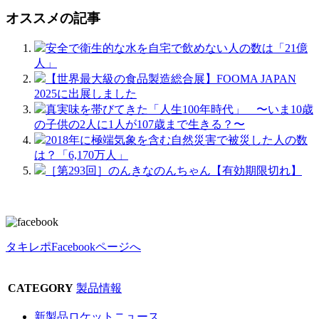
オススメの記事
安全で衛生的な水を自宅で飲めない人の数は「21億
人」
【世界最大級の食品製造総合展】FOOMA JAPAN
2025に出展しました
真実味を帯びてきた「人生100年時代」 〜いま10歳
の子供の2人に1人が107歳まで生きる？〜
2018年に極端気象を含む自然災害で被災した人の数
は？「6,170万人」
［第293回］のんきなのんちゃん【有効期限切れ】
タキレポFacebookページへ
CATEGORY
製品情報
新製品ロケットニュース