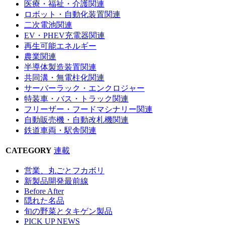
医療・福祉・介護関連
ロボット・自動化装置関連
二次電池関連
EV・PHEV充電器関連
再生可能エネルギー
農業関連
半導体製造装置関連
共同溝・無電柱化関連
サーバーラック・エンクロジャー
特装車・バス・トラック関連
フリーザー・フードマシナリー関連
自動販売機・自動改札機関連
鉄道車両・駅舎関連
CATEGORY
連載
営業、丸ごとフカボリ
新製品開発最前線
Before After
隠れた名品
旬の野菜とタキゲン製品
PICK UP NEWS