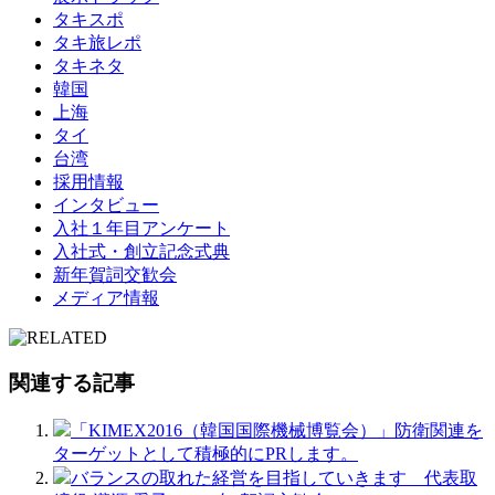
タキスポ
タキ旅レポ
タキネタ
韓国
上海
タイ
台湾
採用情報
インタビュー
入社１年目アンケート
入社式・創立記念式典
新年賀詞交歓会
メディア情報
関連する記事
「KIMEX2016（韓国国際機械博覧会）」防衛関連を
ターゲットとして積極的にPRします。
バランスの取れた経営を目指していきます 代表取