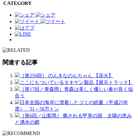
CATEGORY
関連する記事
［第250回］ のんきなのんちゃん 【花火】
ここにもついているタキゲン製品【展示トラック】
［第17回／青森県］青森は美しく優しい春が良く似
合う
日本全国の海岸に漂着したゴミの総量（平成25年
度）、31～58万トン
［第6回／山梨県］ 癒される甲斐の国 太陽の恵み
と湧水の郷