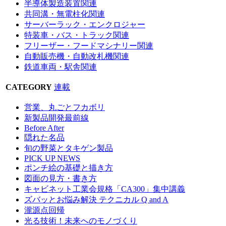
半導体製造装置関連
共同溝・無電柱化関連
サーバーラック・エンクロジャー
特装車・バス・トラック関連
フリーザー・フードマシナリー関連
自動販売機・自動改札機関連
鉄道車両・駅舎関連
CATEGORY
連載
営業、丸ごとフカボリ
新製品開発最前線
Before After
隠れた名品
旬の野菜とタキゲン製品
PICK UP NEWS
ポンチ絵の基礎と描き方
図面の見方・書き方
キャビネット工業会規格「CA300」集中講義
ズバッとお悩み解決 テクニカル Q and A
瀧源点回帰
光る技術！未来へのモノづくり