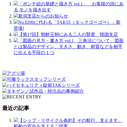
「ポンチ絵の基礎と描き方 vol.1」 お客様の頭にあ
る モノを描き出す
新潟支店からのお知らせ
No.0200に代わる「TAK55（タックゴーゴー）」新
登場!
【第17回】朝鮮王朝にみる二人の賢君 韓国支店
「図面の見方・書き方 vol.1 三角法について」図面
とは製品のデザイン、大きさ、動き、材質などを相手
に伝える手段の１つ
最近の記事
【シップ・リサイクル条約】その航行、支えます。
船舶の安全を支えるご提案。