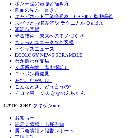
ポンチ絵の基礎と描き方
図面の見方・書き方
キャビネット工業会規格「CA300」集中講義
ズバッとお悩み解決 テクニカル Q and A
瀧源点回帰
光る技術！未来へのモノづくり
ちょっとユニークなお客様
ビジサスニュース
ECOLOGY NEWS SCRAMBLE
わが街わが支店
支店所在地（歴史探訪）
ニッポン再発見
あれこれWATCH
こんなとき、どう言うの?
４コマ漫画 のんきなのんちゃん
CATEGORY
タキゲンinfo.
お知らせ
展示会情報／出展告知
展示会情報／報告レポート
工場見学