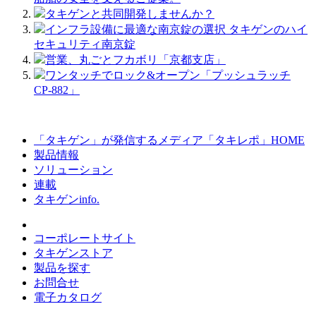
タキゲンと共同開発しませんか？
インフラ設備に最適な南京錠の選択 タキゲンのハイ
セキュリティ南京錠
営業、丸ごとフカボリ「京都支店」
ワンタッチでロック&オープン「プッシュラッチ
CP-882」
「タキゲン」が発信するメディア「タキレポ」HOME
製品情報
ソリューション
連載
タキゲンinfo.
コーポレートサイト
タキゲンストア
製品を探す
お問合せ
電子カタログ