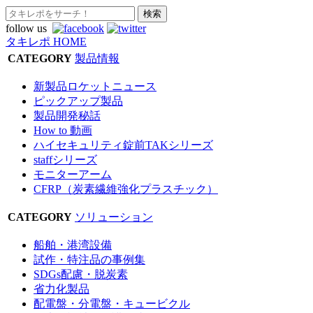
follow us
タキレポ HOME
CATEGORY
製品情報
新製品ロケットニュース
ピックアップ製品
製品開発秘話
How to 動画
ハイセキュリティ錠前TAKシリーズ
staffシリーズ
モニターアーム
CFRP（炭素繊維強化プラスチック）
CATEGORY
ソリューション
船舶・港湾設備
試作・特注品の事例集
SDGs配慮・脱炭素
省力化製品
配電盤・分電盤・キュービクル