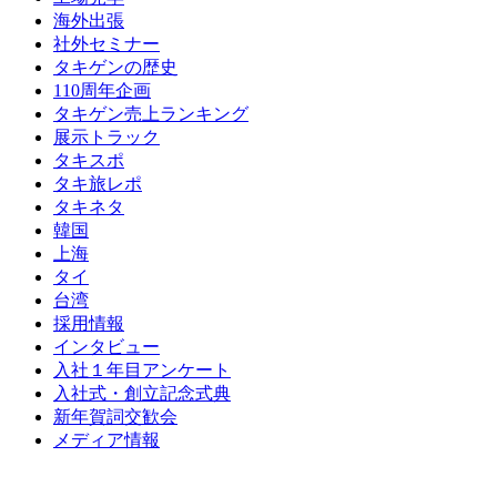
海外出張
社外セミナー
タキゲンの歴史
110周年企画
タキゲン売上ランキング
展示トラック
タキスポ
タキ旅レポ
タキネタ
韓国
上海
タイ
台湾
採用情報
インタビュー
入社１年目アンケート
入社式・創立記念式典
新年賀詞交歓会
メディア情報