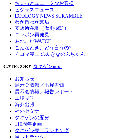
ちょっとユニークなお客様
ビジサスニュース
ECOLOGY NEWS SCRAMBLE
わが街わが支店
支店所在地（歴史探訪）
ニッポン再発見
あれこれWATCH
こんなとき、どう言うの?
４コマ漫画 のんきなのんちゃん
CATEGORY
タキゲンinfo.
お知らせ
展示会情報／出展告知
展示会情報／報告レポート
工場見学
海外出張
社外セミナー
タキゲンの歴史
110周年企画
タキゲン売上ランキング
展示トラック