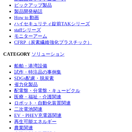
ピックアップ製品
製品開発秘話
How to 動画
ハイセキュリティ錠前TAKシリーズ
staffシリーズ
モニターアーム
CFRP（炭素繊維強化プラスチック）
CATEGORY
ソリューション
船舶・港湾設備
試作・特注品の事例集
SDGs配慮・脱炭素
省力化製品
配電盤・分電盤・キュービクル
医療・福祉・介護関連
ロボット・自動化装置関連
二次電池関連
EV・PHEV充電器関連
再生可能エネルギー
農業関連