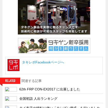
船舶・港湾設備
試作・特注品の事例集
SDGs配慮・脱炭素
省力化製品
配電盤・分電盤・キュービクル
医療・福祉・介護関連
ロボット・自動化装置関連
タキレポFacebookページへ
二次電池関連
EV・PHEV充電器関連
再生可能エネルギー
関連する記事
農業関連
62th FRP CON-EX2017 に出展しました
半導体製造装置関連
全国初詣 人出ランキング
共同溝・無電柱化関連
タイ支店の移転に伴い「タンブン儀式」を行いました