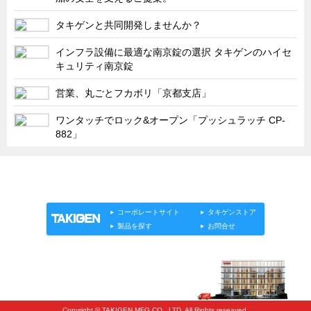
タキゲンinfo.
CATEGORY
タキゲンと共同開発しませんか？
お知らせ
インフラ設備に最適な南京錠の選択 タキゲンのハイセ
展示会情報／出展告知
キュリティ南京錠
展示会情報／報告レポート
営業、丸ごとフカボリ「京都支店」
工場見学
ワンタッチでロック&オープン「プッシュラッチ CP-
海外出張
882」
社外セミナー
タキゲンの歴史
「タキゲン」が発信するメディア「タキレポ」HOME
製品情報
ソリューション
連載
タキゲンinfo.
110周年企画
タキゲン売上ランキング
コーポレートサイト
タキゲンストア
製品を探す
お問合せ
展示トラック
タキスポ
タキ旅レポ
タキネタ
Copyright © TAKIGEN MFG CO., LTD. All Rights reseaved.