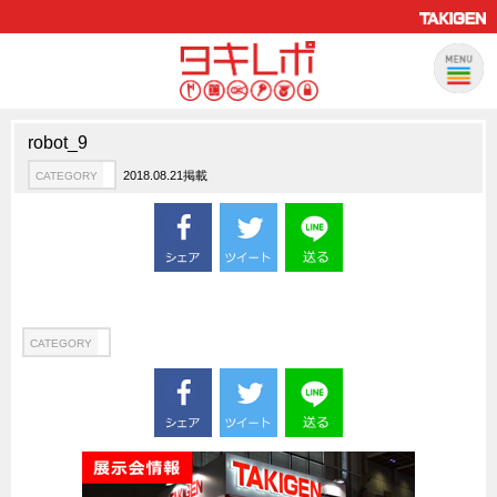
robot_9
製品情報
CATEGORY
2018.08.21掲載
CATEGORY
新製品ロケットニュース
ピックアップ製品
製品開発秘話
How to 動画
ハイセキュリティ錠前TAKシリーズ
CATEGORY
staffシリーズ
モニターアーム
CFRP（炭素繊維強化プラスチック）
ソリューション
CATEGORY