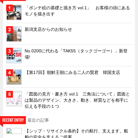
「ポンチ絵の基礎と描き方 vol.1」 お客様の頭にある
キャビネット工業会規格「CA300」集中講義
モノを描き出す
ズバッとお悩み解決 テクニカル Q and A
瀧源点回帰
新潟支店からのお知らせ
光る技術！未来へのモノづくり
ちょっとユニークなお客様
No.0200に代わる「TAK55（タックゴーゴー）」新登
場!
ビジサスニュース
ECOLOGY NEWS SCRAMBLE
【第17回】朝鮮王朝にみる二人の賢君 韓国支店
わが街わが支店
支店所在地（歴史探訪）
「図面の見方・書き方 vol.1 三角法について」図面と
ニッポン再発見
は製品のデザイン、大きさ、動き、材質などを相手に
伝える手段の１つ
あれこれWATCH
こんなとき、どう言うの?
最近の記事
４コマ漫画 のんきなのんちゃん
【シップ・リサイクル条約】その航行、支えます。船
舶の安全を支えるご提案。