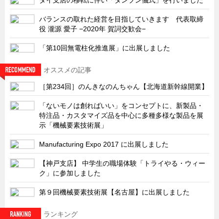
サーバーラック・エンクロジャー
バランスの取れた経営を目指していきます 代表取締
特装車・バス・トラック関連
役 瀧源 愛子 −2020年 賀詞交歓会−
フリーザー・フードマシナリー関連
「第10回無電柱化推進展」に出展しました
自動販売機・自動改札機関連
鉄道車両・駅舎関連
オススメの記事
［第234回］のんきなのんちゃん【北海道新幹線開業】
連載
CATEGORY
営業、丸ごとフカボリ
「ないモノは創ればいい」をコンセプトに、新製品・
特注品・カスタマイズ品を中心に多種多様な製品を展
新製品開発最前線
示「機械要素技術展」
Before After
Manufacturing Expo 2017 に出展しました
隠れた名品
【神戸支店】 中学生の職場体験「トライやる・ウィー
旬の野菜とタキゲン製品
ク」に参加しました
PICK UP NEWS
第９回機械要素技術展【名古屋】に出展しました
ポンチ絵の基礎と描き方
ランキング
図面の見方・書き方