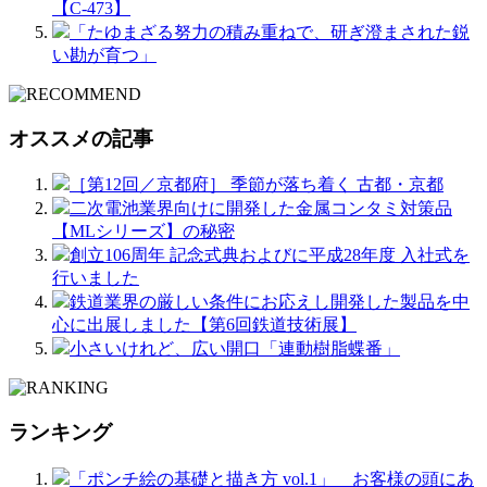
【C-473】
「たゆまざる努力の積み重ねで、研ぎ澄まされた鋭
い勘が育つ」
オススメの記事
［第12回／京都府］ 季節が落ち着く 古都・京都
二次電池業界向けに開発した金属コンタミ対策品
【MLシリーズ】の秘密
創立106周年 記念式典およびに平成28年度 入社式を
行いました
鉄道業界の厳しい条件にお応えし開発した製品を中
心に出展しました【第6回鉄道技術展】
小さいけれど、広い開口「連動樹脂蝶番」
ランキング
「ポンチ絵の基礎と描き方 vol.1」 お客様の頭にあ