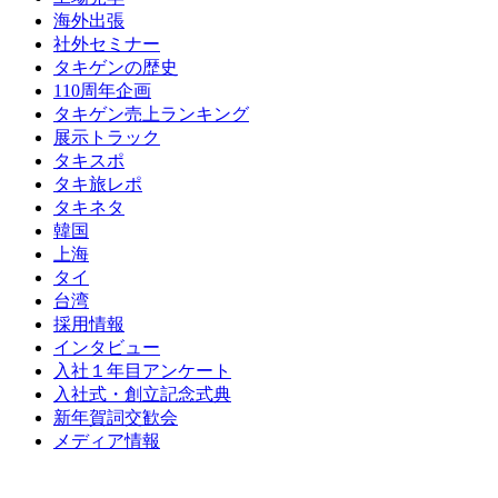
海外出張
社外セミナー
タキゲンの歴史
110周年企画
タキゲン売上ランキング
展示トラック
タキスポ
タキ旅レポ
タキネタ
韓国
上海
タイ
台湾
採用情報
インタビュー
入社１年目アンケート
入社式・創立記念式典
新年賀詞交歓会
メディア情報