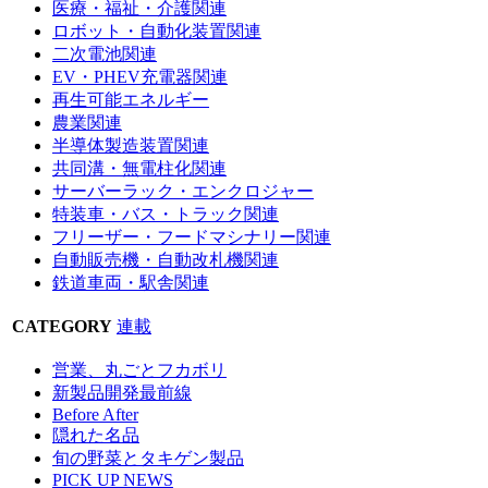
医療・福祉・介護関連
ロボット・自動化装置関連
二次電池関連
EV・PHEV充電器関連
再生可能エネルギー
農業関連
半導体製造装置関連
共同溝・無電柱化関連
サーバーラック・エンクロジャー
特装車・バス・トラック関連
フリーザー・フードマシナリー関連
自動販売機・自動改札機関連
鉄道車両・駅舎関連
CATEGORY
連載
営業、丸ごとフカボリ
新製品開発最前線
Before After
隠れた名品
旬の野菜とタキゲン製品
PICK UP NEWS