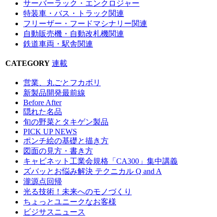
サーバーラック・エンクロジャー
特装車・バス・トラック関連
フリーザー・フードマシナリー関連
自動販売機・自動改札機関連
鉄道車両・駅舎関連
CATEGORY
連載
営業、丸ごとフカボリ
新製品開発最前線
Before After
隠れた名品
旬の野菜とタキゲン製品
PICK UP NEWS
ポンチ絵の基礎と描き方
図面の見方・書き方
キャビネット工業会規格「CA300」集中講義
ズバッとお悩み解決 テクニカル Q and A
瀧源点回帰
光る技術！未来へのモノづくり
ちょっとユニークなお客様
ビジサスニュース