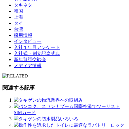
タキネタ
韓国
上海
タイ
台湾
採用情報
インタビュー
入社１年目アンケート
入社式・創立記念式典
新年賀詞交歓会
メディア情報
関連する記事
タキゲンの物流業界への取組み
バンコク、スワンナプーム国際空港でツーリスト
SIMカード
タキゲンの防水製品いろいろ
操作性を追求したトイレに最適なラバトリーロック