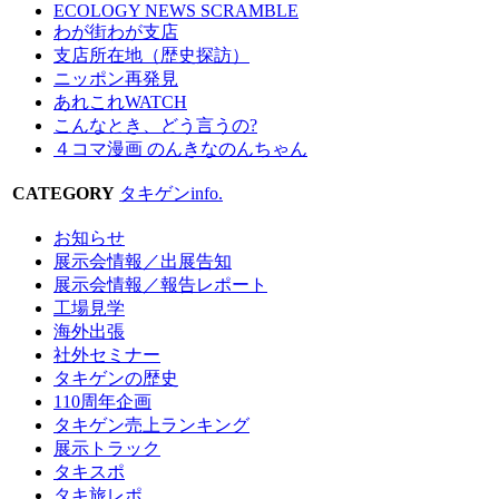
ECOLOGY NEWS SCRAMBLE
わが街わが支店
支店所在地（歴史探訪）
ニッポン再発見
あれこれWATCH
こんなとき、どう言うの?
４コマ漫画 のんきなのんちゃん
CATEGORY
タキゲンinfo.
お知らせ
展示会情報／出展告知
展示会情報／報告レポート
工場見学
海外出張
社外セミナー
タキゲンの歴史
110周年企画
タキゲン売上ランキング
展示トラック
タキスポ
タキ旅レポ