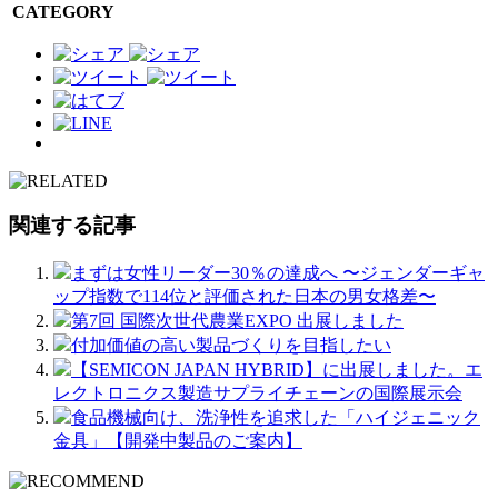
CATEGORY
関連する記事
まずは女性リーダー30％の達成へ 〜ジェンダーギャ
ップ指数で114位と評価された日本の男女格差〜
第7回 国際次世代農業EXPO 出展しました
付加価値の高い製品づくりを目指したい
【SEMICON JAPAN HYBRID】に出展しました。エ
レクトロニクス製造サプライチェーンの国際展示会
食品機械向け、洗浄性を追求した「ハイジェニック
金具」【開発中製品のご案内】