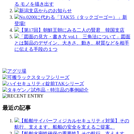
る モノを描き出す
新潟支店からのお知らせ
No.0200に代わる「TAK55（タックゴーゴー）」新
登場!
【第17回】朝鮮王朝にみる二人の賢君 韓国支店
「図面の見方・書き方 vol.1 三角法について」図面
とは製品のデザイン、大きさ、動き、材質などを相手
に伝える手段の１つ
最近の記事
【船舶サイバーフィジカルセキュリティ対策】その
航行、支えます。船舶の安全を支えるご提案。
【船舶水密性確保の重要性】その航行、支えます。