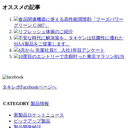
オススメの記事
食品関連機器に使える高性能潤滑剤「フーズパワー
グリーン C-987」
リフレッシュ体操のご紹介
不安な時代に解決策を。タキゲンは抗菌性に優れた
SIAA製品をご提案します。
4月から 先輩社員!! 入社1年目アンケート
10度目のエントリーで念願叶った東京マラソンRUN
タキレポFacebookページへ
CATEGORY
製品情報
新製品ロケットニュース
ピックアップ製品
製品開発秘話