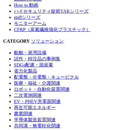
How to 動画
ハイセキュリティ錠前TAKシリーズ
staffシリーズ
モニターアーム
CFRP（炭素繊維強化プラスチック）
CATEGORY
ソリューション
船舶・港湾設備
試作・特注品の事例集
SDGs配慮・脱炭素
省力化製品
配電盤・分電盤・キュービクル
医療・福祉・介護関連
ロボット・自動化装置関連
二次電池関連
EV・PHEV充電器関連
再生可能エネルギー
農業関連
半導体製造装置関連
共同溝・無電柱化関連