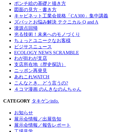
ポンチ絵の基礎と描き方
図面の見方・書き方
キャビネット工業会規格「CA300」集中講義
ズバッとお悩み解決 テクニカル Q and A
瀧源点回帰
光る技術！未来へのモノづくり
ちょっとユニークなお客様
ビジサスニュース
ECOLOGY NEWS SCRAMBLE
わが街わが支店
支店所在地（歴史探訪）
ニッポン再発見
あれこれWATCH
こんなとき、どう言うの?
４コマ漫画 のんきなのんちゃん
CATEGORY
タキゲンinfo.
お知らせ
展示会情報／出展告知
展示会情報／報告レポート
工場見学