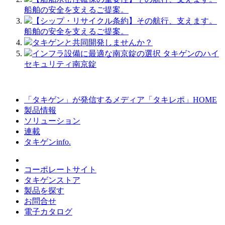
船舶の安全を支えるご提案。
【シップ・リサイクル条約】その航行、支えます。
船舶の安全を支えるご提案。
タキゲンと共同開発しませんか？
インフラ設備に最適な南京錠の選択 タキゲンのハイ
セキュリティ南京錠
「タキゲン」が発信するメディア「タキレポ」HOME
製品情報
ソリューション
連載
タキゲンinfo.
コーポレートサイト
タキゲンストア
製品を探す
お問合せ
電子カタログ