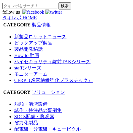
follow us
タキレポ HOME
CATEGORY
製品情報
新製品ロケットニュース
ピックアップ製品
製品開発秘話
How to 動画
ハイセキュリティ錠前TAKシリーズ
staffシリーズ
モニターアーム
CFRP（炭素繊維強化プラスチック）
CATEGORY
ソリューション
船舶・港湾設備
試作・特注品の事例集
SDGs配慮・脱炭素
省力化製品
配電盤・分電盤・キュービクル