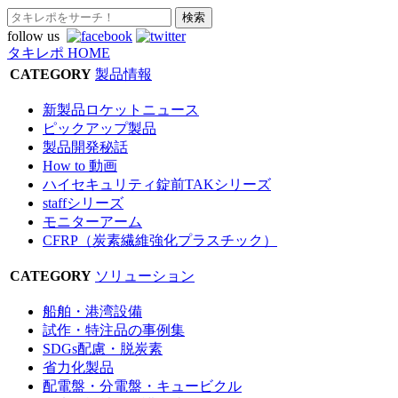
follow us
タキレポ HOME
CATEGORY
製品情報
新製品ロケットニュース
ピックアップ製品
製品開発秘話
How to 動画
ハイセキュリティ錠前TAKシリーズ
staffシリーズ
モニターアーム
CFRP（炭素繊維強化プラスチック）
CATEGORY
ソリューション
船舶・港湾設備
試作・特注品の事例集
SDGs配慮・脱炭素
省力化製品
配電盤・分電盤・キュービクル