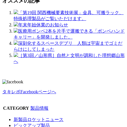
オススメの記事
「第19回 関西機械要素技術展」金具、可搬ラック、
特殊処理製品がご覧いただけます。
年末年始休業のお知らせ
医療用ボンベ2本を片手で運搬できる「ボンベハンド
キャリー」を開発しました。
深刻化するスペースデブリ 人類は宇宙までゴミだ
らけにしてしまった
［第3回／山形県］自然と文明が調和した理想郷山形
へ
タキレポFacebookページへ
CATEGORY
製品情報
新製品ロケットニュース
ピックアップ製品