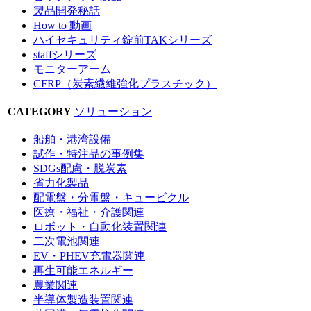
製品開発秘話
How to 動画
ハイセキュリティ錠前TAKシリーズ
staffシリーズ
モニターアーム
CFRP（炭素繊維強化プラスチック）
CATEGORY
ソリューション
船舶・港湾設備
試作・特注品の事例集
SDGs配慮・脱炭素
省力化製品
配電盤・分電盤・キュービクル
医療・福祉・介護関連
ロボット・自動化装置関連
二次電池関連
EV・PHEV充電器関連
再生可能エネルギー
農業関連
半導体製造装置関連