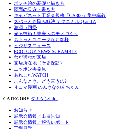
ポンチ絵の基礎と描き方
図面の見方・書き方
キャビネット工業会規格「CA300」集中講義
ズバッとお悩み解決 テクニカル Q and A
瀧源点回帰
光る技術！未来へのモノづくり
ちょっとユニークなお客様
ビジサスニュース
ECOLOGY NEWS SCRAMBLE
わが街わが支店
支店所在地（歴史探訪）
ニッポン再発見
あれこれWATCH
こんなとき、どう言うの?
４コマ漫画 のんきなのんちゃん
CATEGORY
タキゲンinfo.
お知らせ
展示会情報／出展告知
展示会情報／報告レポート
工場見学