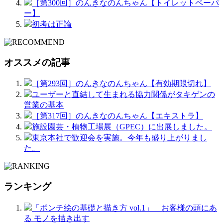
［第300回］のんきなのんちゃん【トイレットペーパ
ー】
初考は正論
オススメの記事
［第293回］のんきなのんちゃん【有効期限切れ】
ユーザーと直結して生まれる協力関係がタキゲンの
営業の基本
［第317回］のんきなのんちゃん【エキストラ】
施設園芸・植物工場展（GPEC）に出展しました。
東京本社で歓迎会を実施。今年も盛り上がりまし
た。
ランキング
「ポンチ絵の基礎と描き方 vol.1」 お客様の頭にあ
る モノを描き出す