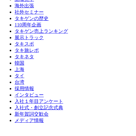
海外出張
社外セミナー
タキゲンの歴史
110周年企画
タキゲン売上ランキング
展示トラック
タキスポ
タキ旅レポ
タキネタ
韓国
上海
タイ
台湾
採用情報
インタビュー
入社１年目アンケート
入社式・創立記念式典
新年賀詞交歓会
メディア情報