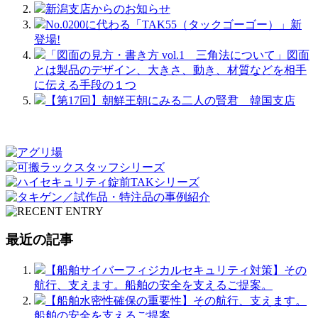
新潟支店からのお知らせ
No.0200に代わる「TAK55（タックゴーゴー）」新
登場!
「図面の見方・書き方 vol.1 三角法について」図面
とは製品のデザイン、大きさ、動き、材質などを相手
に伝える手段の１つ
【第17回】朝鮮王朝にみる二人の賢君 韓国支店
最近の記事
【船舶サイバーフィジカルセキュリティ対策】その
航行、支えます。船舶の安全を支えるご提案。
【船舶水密性確保の重要性】その航行、支えます。
船舶の安全を支えるご提案。