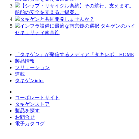
【シップ・リサイクル条約】その航行、支えます。
船舶の安全を支えるご提案。
タキゲンと共同開発しませんか？
インフラ設備に最適な南京錠の選択 タキゲンのハイ
セキュリティ南京錠
「タキゲン」が発信するメディア「タキレポ」HOME
製品情報
ソリューション
連載
タキゲンinfo.
コーポレートサイト
タキゲンストア
製品を探す
お問合せ
電子カタログ