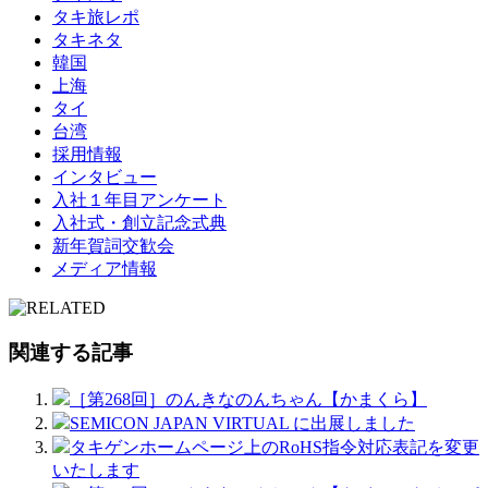
タキ旅レポ
タキネタ
韓国
上海
タイ
台湾
採用情報
インタビュー
入社１年目アンケート
入社式・創立記念式典
新年賀詞交歓会
メディア情報
関連する記事
［第268回］のんきなのんちゃん【かまくら】
SEMICON JAPAN VIRTUAL に出展しました
タキゲンホームページ上のRoHS指令対応表記を変更
いたします