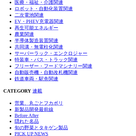
医療・福祉・介護関連
ロボット・自動化装置関連
二次電池関連
EV・PHEV充電器関連
再生可能エネルギー
農業関連
半導体製造装置関連
共同溝・無電柱化関連
サーバーラック・エンクロジャー
特装車・バス・トラック関連
フリーザー・フードマシナリー関連
自動販売機・自動改札機関連
鉄道車両・駅舎関連
CATEGORY
連載
営業、丸ごとフカボリ
新製品開発最前線
Before After
隠れた名品
旬の野菜とタキゲン製品
PICK UP NEWS