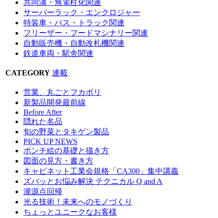
共同溝・無電柱化関連
サーバーラック・エンクロジャー
特装車・バス・トラック関連
フリーザー・フードマシナリー関連
自動販売機・自動改札機関連
鉄道車両・駅舎関連
CATEGORY
連載
営業、丸ごとフカボリ
新製品開発最前線
Before After
隠れた名品
旬の野菜とタキゲン製品
PICK UP NEWS
ポンチ絵の基礎と描き方
図面の見方・書き方
キャビネット工業会規格「CA300」集中講義
ズバッとお悩み解決 テクニカル Q and A
瀧源点回帰
光る技術！未来へのモノづくり
ちょっとユニークなお客様