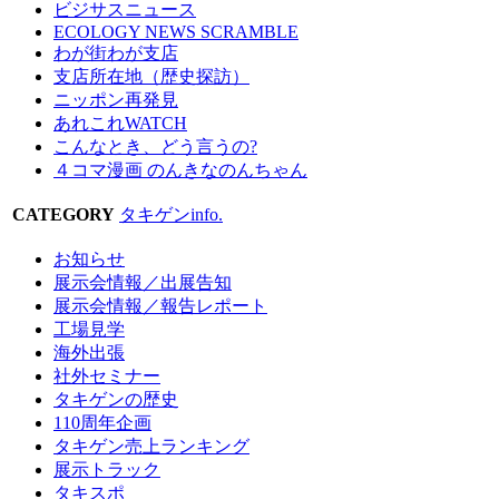
ビジサスニュース
ECOLOGY NEWS SCRAMBLE
わが街わが支店
支店所在地（歴史探訪）
ニッポン再発見
あれこれWATCH
こんなとき、どう言うの?
４コマ漫画 のんきなのんちゃん
CATEGORY
タキゲンinfo.
お知らせ
展示会情報／出展告知
展示会情報／報告レポート
工場見学
海外出張
社外セミナー
タキゲンの歴史
110周年企画
タキゲン売上ランキング
展示トラック
タキスポ