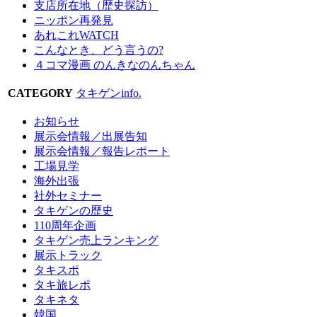
支店所在地（歴史探訪）
ニッポン再発見
あれこれWATCH
こんなとき、どう言うの?
４コマ漫画 のんきなのんちゃん
CATEGORY
タキゲンinfo.
お知らせ
展示会情報／出展告知
展示会情報／報告レポート
工場見学
海外出張
社外セミナー
タキゲンの歴史
110周年企画
タキゲン売上ランキング
展示トラック
タキスポ
タキ旅レポ
タキネタ
韓国