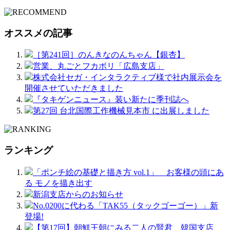
オススメの記事
［第241回］のんきなのんちゃん【銀杏】
営業、丸ごとフカボリ「広島支店」
株式会社セガ・インタラクティブ様で社内展示会を
開催させていただきました
『タキゲンニュース』装い新たに季刊誌へ
第27回 台北国際工作機械見本市 に出展しました
ランキング
「ポンチ絵の基礎と描き方 vol.1」 お客様の頭にあ
る モノを描き出す
新潟支店からのお知らせ
No.0200に代わる「TAK55（タックゴーゴー）」新
登場!
【第17回】朝鮮王朝にみる二人の賢君 韓国支店