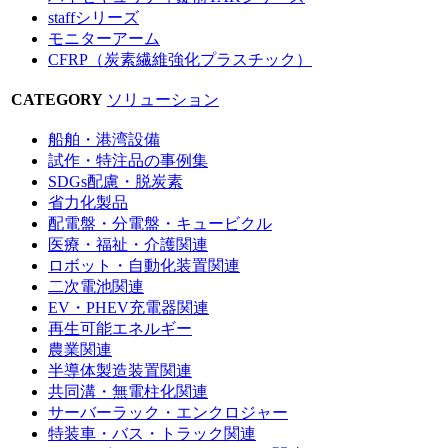
staffシリーズ
モニターアーム
CFRP（炭素繊維強化プラスチック）
CATEGORY
ソリューション
船舶・港湾設備
試作・特注品の事例集
SDGs配慮・脱炭素
省力化製品
配電盤・分電盤・キュービクル
医療・福祉・介護関連
ロボット・自動化装置関連
二次電池関連
EV・PHEV充電器関連
再生可能エネルギー
農業関連
半導体製造装置関連
共同溝・無電柱化関連
サーバーラック・エンクロジャー
特装車・バス・トラック関連