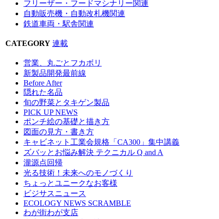
フリーザー・フードマシナリー関連
自動販売機・自動改札機関連
鉄道車両・駅舎関連
CATEGORY
連載
営業、丸ごとフカボリ
新製品開発最前線
Before After
隠れた名品
旬の野菜とタキゲン製品
PICK UP NEWS
ポンチ絵の基礎と描き方
図面の見方・書き方
キャビネット工業会規格「CA300」集中講義
ズバッとお悩み解決 テクニカル Q and A
瀧源点回帰
光る技術！未来へのモノづくり
ちょっとユニークなお客様
ビジサスニュース
ECOLOGY NEWS SCRAMBLE
わが街わが支店