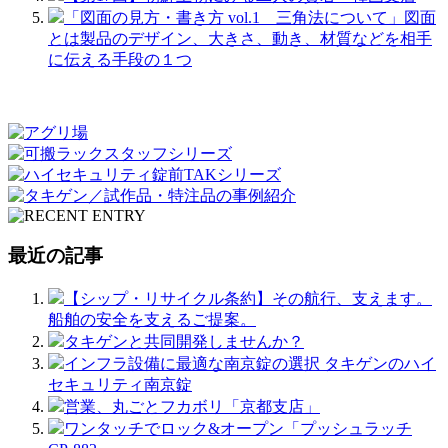
「図面の見方・書き方 vol.1 三角法について」図面
とは製品のデザイン、大きさ、動き、材質などを相手
に伝える手段の１つ
最近の記事
【シップ・リサイクル条約】その航行、支えます。
船舶の安全を支えるご提案。
タキゲンと共同開発しませんか？
インフラ設備に最適な南京錠の選択 タキゲンのハイ
セキュリティ南京錠
営業、丸ごとフカボリ「京都支店」
ワンタッチでロック&オープン「プッシュラッチ