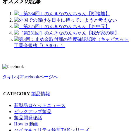
オススメの記事
［第284回］のんきなのんちゃん【断捨離】
外国での儲けを日本に持ってこようと考えない
［第225回］のんきなのんちゃん【お中元】
［第231回］のんきなのんちゃん【我が家の味】
第3回：止め金取付部の強度確認試験（キャビネット
工業会規格「CA300」）
タキレポFacebookページへ
CATEGORY
製品情報
新製品ロケットニュース
ピックアップ製品
製品開発秘話
How to 動画
ハイセキュリティ錠前TAKシリーズ