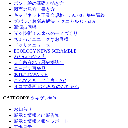
ポンチ絵の基礎と描き方
図面の見方・書き方
キャビネット工業会規格「CA300」集中講義
ズバッとお悩み解決 テクニカル Q and A
瀧源点回帰
光る技術！未来へのモノづくり
ちょっとユニークなお客様
ビジサスニュース
ECOLOGY NEWS SCRAMBLE
わが街わが支店
支店所在地（歴史探訪）
ニッポン再発見
あれこれWATCH
こんなとき、どう言うの?
４コマ漫画 のんきなのんちゃん
CATEGORY
タキゲンinfo.
お知らせ
展示会情報／出展告知
展示会情報／報告レポート
工場見学