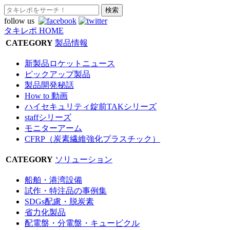
follow us
タキレポ HOME
CATEGORY
製品情報
新製品ロケットニュース
ピックアップ製品
製品開発秘話
How to 動画
ハイセキュリティ錠前TAKシリーズ
staffシリーズ
モニターアーム
CFRP（炭素繊維強化プラスチック）
CATEGORY
ソリューション
船舶・港湾設備
試作・特注品の事例集
SDGs配慮・脱炭素
省力化製品
配電盤・分電盤・キュービクル