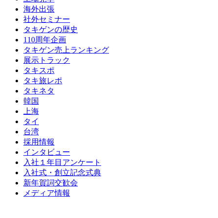
海外出張
社外セミナー
タキゲンの歴史
110周年企画
タキゲン売上ランキング
展示トラック
タキスポ
タキ旅レポ
タキネタ
韓国
上海
タイ
台湾
採用情報
インタビュー
入社１年目アンケート
入社式・創立記念式典
新年賀詞交歓会
メディア情報