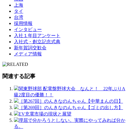
上海
タイ
台湾
採用情報
インタビュー
入社１年目アンケート
入社式・創立記念式典
新年賀詞交歓会
メディア情報
関連する記事
関東野球部 配電盤野球大会 なんと！ 22年ぶりA
級2度目の優勝！！
［第267回］のんきなのんちゃん【中華まんの日】
［第269回］のんきなのんちゃん【ゴミの出し方】
EV充電市場の現状と展望
理屈で分かろうとしない。実際にやってみれば分か
る。