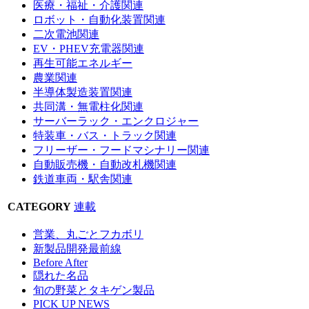
医療・福祉・介護関連
ロボット・自動化装置関連
二次電池関連
EV・PHEV充電器関連
再生可能エネルギー
農業関連
半導体製造装置関連
共同溝・無電柱化関連
サーバーラック・エンクロジャー
特装車・バス・トラック関連
フリーザー・フードマシナリー関連
自動販売機・自動改札機関連
鉄道車両・駅舎関連
CATEGORY
連載
営業、丸ごとフカボリ
新製品開発最前線
Before After
隠れた名品
旬の野菜とタキゲン製品
PICK UP NEWS