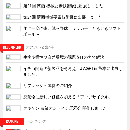
サーバーラック・エンクロジャー
第21回 関西 機械要素技術展に出展しました
特装車・バス・トラック関連
第24回 関西機械要素技術展に出展しました
フリーザー・フードマシナリー関連
年に一度の東西戦〜野球、サッカー、ときどきソフト
自動販売機・自動改札機関連
ボール〜
鉄道車両・駅舎関連
オススメの記事
連載
CATEGORY
生物多様性や自然環境の課題をITの力で解決
営業、丸ごとフカボリ
イチゴ関連の新製品をそろえ、J AGRI in 熊本に出展し
新製品開発最前線
ました。
Before After
リフレッシュ体操のご紹介
隠れた名品
廃棄物に新しい価値を加える「アップサイクル」
旬の野菜とタキゲン製品
タキゲン 農業オンライン展示会 開催しました
PICK UP NEWS
ポンチ絵の基礎と描き方
ランキング
図面の見方・書き方