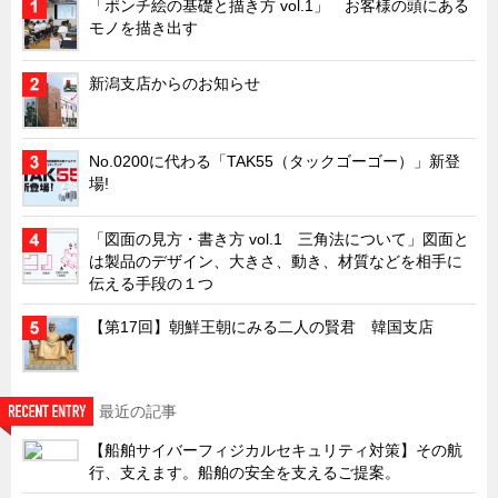
「ポンチ絵の基礎と描き方 vol.1」 お客様の頭にある
モノを描き出す
キャビネット工業会規格「CA300」集中講義
ズバッとお悩み解決 テクニカル Q and A
新潟支店からのお知らせ
瀧源点回帰
光る技術！未来へのモノづくり
No.0200に代わる「TAK55（タックゴーゴー）」新登
ちょっとユニークなお客様
場!
ビジサスニュース
「図面の見方・書き方 vol.1 三角法について」図面と
ECOLOGY NEWS SCRAMBLE
は製品のデザイン、大きさ、動き、材質などを相手に
伝える手段の１つ
わが街わが支店
支店所在地（歴史探訪）
【第17回】朝鮮王朝にみる二人の賢君 韓国支店
ニッポン再発見
あれこれWATCH
最近の記事
こんなとき、どう言うの?
【船舶サイバーフィジカルセキュリティ対策】その航
４コマ漫画 のんきなのんちゃん
行、支えます。船舶の安全を支えるご提案。