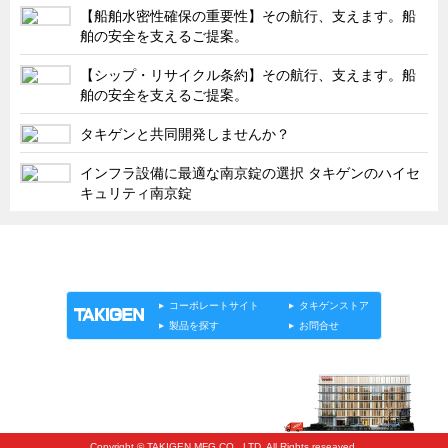
タキゲンinfo.
CATEGORY
【船舶水密性確保の重要性】その航行、支えます。船
舶の安全を支えるご提案。
お知らせ
【シップ・リサイクル条約】その航行、支えます。船
展示会情報／出展告知
舶の安全を支えるご提案。
展示会情報／報告レポート
タキゲンと共同開発しませんか？
工場見学
インフラ設備に最適な南京錠の選択 タキゲンのハイセ
海外出張
キュリティ南京錠
社外セミナー
タキゲンの歴史
「タキゲン」が発信するメディア「タキレポ」HOME
製品情報
ソリューション
連載
タキゲンinfo.
110周年企画
タキゲン売上ランキング
コーポレートサイト
タキゲンストア
製品を探す
お問合せ
展示トラック
タキスポ
タキ旅レポ
タキネタ
Copyright © TAKIGEN MFG CO., LTD. All Rights reseaved.