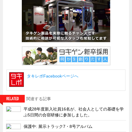
船舶・港湾設備
試作・特注品の事例集
SDGs配慮・脱炭素
省力化製品
配電盤・分電盤・キュービクル
医療・福祉・介護関連
ロボット・自動化装置関連
タキレポFacebookページへ
二次電池関連
EV・PHEV充電器関連
再生可能エネルギー
関連する記事
農業関連
平成28年度新入社員16名が、社会人としての基礎を学
ぶ5日間の合宿研修に参加しました。
半導体製造装置関連
共同溝・無電柱化関連
保護中: 展示トラック7・8号アルバム