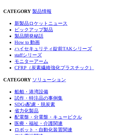
CATEGORY
製品情報
新製品ロケットニュース
ピックアップ製品
製品開発秘話
How to 動画
ハイセキュリティ錠前TAKシリーズ
staffシリーズ
モニターアーム
CFRP（炭素繊維強化プラスチック）
CATEGORY
ソリューション
船舶・港湾設備
試作・特注品の事例集
SDGs配慮・脱炭素
省力化製品
配電盤・分電盤・キュービクル
医療・福祉・介護関連
ロボット・自動化装置関連