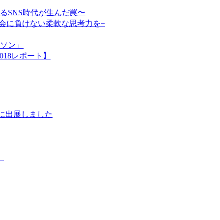
るSNS時代が生んだ罠〜
会に負けない柔軟な思考力を−
ソン」
018レポート】
Oに出展しました
】