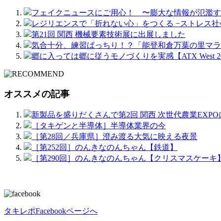
フェイクニュースにご用心！ 〜膨大な情報が氾濫す
レジリエンスで「折れない心」をつくる −ストレス社
第21回 関西 機械要素技術展に出展しました
気合十分、練習ばっちり！？「能登和倉万葉の里マラ
郷に入っては郷に従うモノづくりを実感【ATX West 2
オススメの記事
新製品を盛りだくさんで第2回 関西 次世代農業EXP
［タキゲンと半導体］半導体業界の今
［第28回／兵庫県］澄み渡る大気に映える夜景
［第252回］のんきなのんちゃん【鉄道】
［第290回］のんきなのんちゃん【クリスマスケーキ
タキレポFacebookページへ