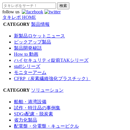
follow us
タキレポ HOME
CATEGORY
製品情報
新製品ロケットニュース
ピックアップ製品
製品開発秘話
How to 動画
ハイセキュリティ錠前TAKシリーズ
staffシリーズ
モニターアーム
CFRP（炭素繊維強化プラスチック）
CATEGORY
ソリューション
船舶・港湾設備
試作・特注品の事例集
SDGs配慮・脱炭素
省力化製品
配電盤・分電盤・キュービクル