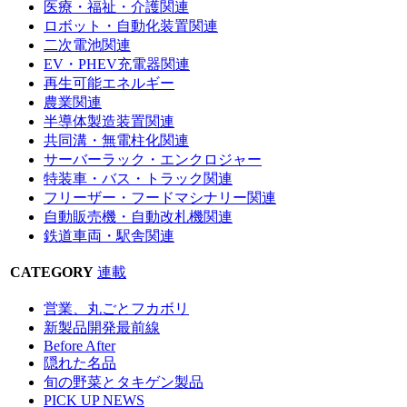
医療・福祉・介護関連
ロボット・自動化装置関連
二次電池関連
EV・PHEV充電器関連
再生可能エネルギー
農業関連
半導体製造装置関連
共同溝・無電柱化関連
サーバーラック・エンクロジャー
特装車・バス・トラック関連
フリーザー・フードマシナリー関連
自動販売機・自動改札機関連
鉄道車両・駅舎関連
CATEGORY
連載
営業、丸ごとフカボリ
新製品開発最前線
Before After
隠れた名品
旬の野菜とタキゲン製品
PICK UP NEWS