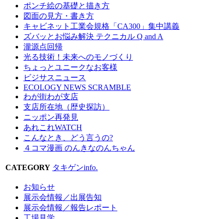
ポンチ絵の基礎と描き方
図面の見方・書き方
キャビネット工業会規格「CA300」集中講義
ズバッとお悩み解決 テクニカル Q and A
瀧源点回帰
光る技術！未来へのモノづくり
ちょっとユニークなお客様
ビジサスニュース
ECOLOGY NEWS SCRAMBLE
わが街わが支店
支店所在地（歴史探訪）
ニッポン再発見
あれこれWATCH
こんなとき、どう言うの?
４コマ漫画 のんきなのんちゃん
CATEGORY
タキゲンinfo.
お知らせ
展示会情報／出展告知
展示会情報／報告レポート
工場見学