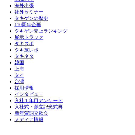
海外出張
社外セミナー
タキゲンの歴史
110周年企画
タキゲン売上ランキング
展示トラック
タキスポ
タキ旅レポ
タキネタ
韓国
上海
タイ
台湾
採用情報
インタビュー
入社１年目アンケート
入社式・創立記念式典
新年賀詞交歓会
メディア情報