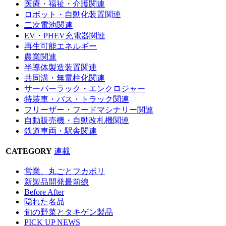
医療・福祉・介護関連
ロボット・自動化装置関連
二次電池関連
EV・PHEV充電器関連
再生可能エネルギー
農業関連
半導体製造装置関連
共同溝・無電柱化関連
サーバーラック・エンクロジャー
特装車・バス・トラック関連
フリーザー・フードマシナリー関連
自動販売機・自動改札機関連
鉄道車両・駅舎関連
CATEGORY
連載
営業、丸ごとフカボリ
新製品開発最前線
Before After
隠れた名品
旬の野菜とタキゲン製品
PICK UP NEWS