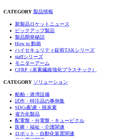
CATEGORY
製品情報
新製品ロケットニュース
ピックアップ製品
製品開発秘話
How to 動画
ハイセキュリティ錠前TAKシリーズ
staffシリーズ
モニターアーム
CFRP（炭素繊維強化プラスチック）
CATEGORY
ソリューション
船舶・港湾設備
試作・特注品の事例集
SDGs配慮・脱炭素
省力化製品
配電盤・分電盤・キュービクル
医療・福祉・介護関連
ロボット・自動化装置関連