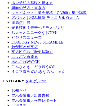
ポンチ絵の基礎と描き方
図面の見方・書き方
キャビネット工業会規格「CA300」集中講義
ズバッとお悩み解決 テクニカル Q and A
瀧源点回帰
光る技術！未来へのモノづくり
ちょっとユニークなお客様
ビジサスニュース
ECOLOGY NEWS SCRAMBLE
わが街わが支店
支店所在地（歴史探訪）
ニッポン再発見
あれこれWATCH
こんなとき、どう言うの?
４コマ漫画 のんきなのんちゃん
CATEGORY
タキゲンinfo.
お知らせ
展示会情報／出展告知
展示会情報／報告レポート
工場見学