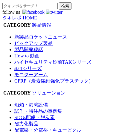
follow us
タキレポ HOME
CATEGORY
製品情報
新製品ロケットニュース
ピックアップ製品
製品開発秘話
How to 動画
ハイセキュリティ錠前TAKシリーズ
staffシリーズ
モニターアーム
CFRP（炭素繊維強化プラスチック）
CATEGORY
ソリューション
船舶・港湾設備
試作・特注品の事例集
SDGs配慮・脱炭素
省力化製品
配電盤・分電盤・キュービクル