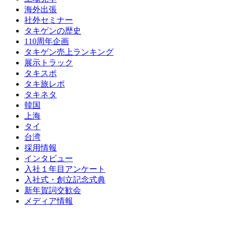
海外出張
社外セミナー
タキゲンの歴史
110周年企画
タキゲン売上ランキング
展示トラック
タキスポ
タキ旅レポ
タキネタ
韓国
上海
タイ
台湾
採用情報
インタビュー
入社１年目アンケート
入社式・創立記念式典
新年賀詞交歓会
メディア情報