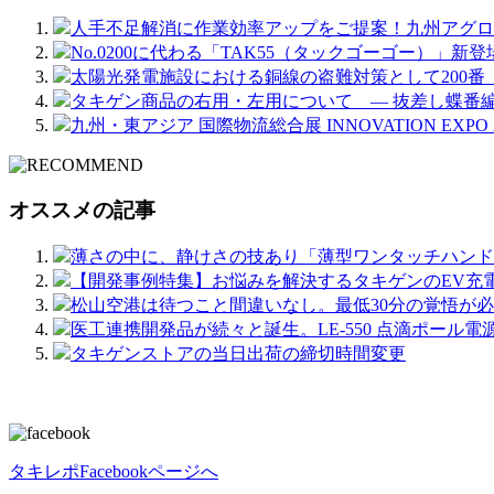
人手不足解消に作業効率アップをご提案！九州アグロイ
No.0200に代わる「TAK55（タックゴーゴー）」新登
太陽光発電施設における銅線の盗難対策として200
タキゲン商品の右用・左用について ― 抜差し蝶番編
九州・東アジア 国際物流総合展 INNOVATION EXPO
オススメの記事
薄さの中に、静けさの技あり「薄型ワンタッチハンドルキャ
【開発事例特集】お悩みを解決するタキゲンのEV充
松山空港は待つこと間違いなし。最低30分の覚悟が必
医工連携開発品が続々と誕生。LE-550 点滴ポール電
タキゲンストアの当日出荷の締切時間変更
タキレポFacebookページへ