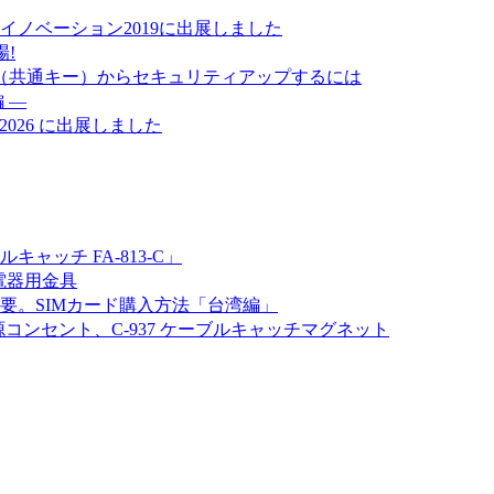
ノベーション2019に出展しました
場!
番（共通キー）からセキュリティアップするには
 ―
 2026 に出展しました
ッチ FA-813-C」
電器用金具
要。SIMカード購入方法「台湾編」
源コンセント、C-937 ケーブルキャッチマグネット