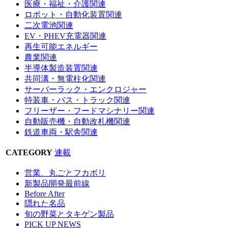
医療・福祉・介護関連
ロボット・自動化装置関連
二次電池関連
EV・PHEV充電器関連
再生可能エネルギー
農業関連
半導体製造装置関連
共同溝・無電柱化関連
サーバーラック・エンクロジャー
特装車・バス・トラック関連
フリーザー・フードマシナリー関連
自動販売機・自動改札機関連
鉄道車両・駅舎関連
CATEGORY
連載
営業、丸ごとフカボリ
新製品開発最前線
Before After
隠れた名品
旬の野菜とタキゲン製品
PICK UP NEWS