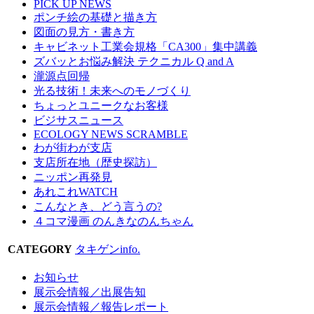
PICK UP NEWS
ポンチ絵の基礎と描き方
図面の見方・書き方
キャビネット工業会規格「CA300」集中講義
ズバッとお悩み解決 テクニカル Q and A
瀧源点回帰
光る技術！未来へのモノづくり
ちょっとユニークなお客様
ビジサスニュース
ECOLOGY NEWS SCRAMBLE
わが街わが支店
支店所在地（歴史探訪）
ニッポン再発見
あれこれWATCH
こんなとき、どう言うの?
４コマ漫画 のんきなのんちゃん
CATEGORY
タキゲンinfo.
お知らせ
展示会情報／出展告知
展示会情報／報告レポート