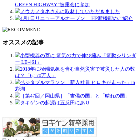
GREEN HIGHWAY”披露会に参加
ノウカノタネさんに取材していただきました
4月1日リニューアルオープン HP新機能のご紹介
オススメの記事
小型機器の蓋に 電気の力で伸び縮み「電動シリンダ
ー LE-461」
2018年に極端気象を含む自然災害で被災した人の数
は？「6,170万人」
ベジタブルマラソン「新入社員 ヒロキが走った」in
彩湖
［第47回／岡山県］「吉備の国」と「晴れの国」
タキゲンの起源は五反田にあり