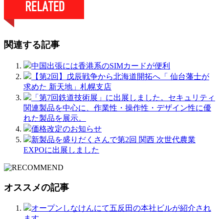
関連する記事
中国出張には香港系のSIMカードが便利
【第2回】戊辰戦争から北海道開拓へ「 仙台藩士が
求めた 新天地」札幌支店
「第7回鉄道技術展」に出展しました。セキュリティ
関連製品を中心に、作業性・操作性・デザイン性に優
れた製品を展示。
価格改定のお知らせ
新製品を盛りだくさんで第2回 関西 次世代農業
EXPOに出展しました
オススメの記事
オープンしなけんにて五反田の本社ビルが紹介され
ます