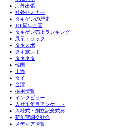
海外出張
社外セミナー
タキゲンの歴史
110周年企画
タキゲン売上ランキング
展示トラック
タキスポ
タキ旅レポ
タキネタ
韓国
上海
タイ
台湾
採用情報
インタビュー
入社１年目アンケート
入社式・創立記念式典
新年賀詞交歓会
メディア情報