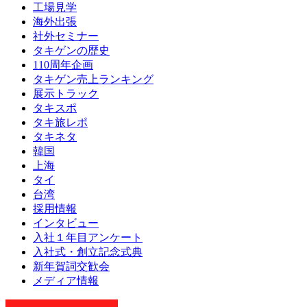
工場見学
海外出張
社外セミナー
タキゲンの歴史
110周年企画
タキゲン売上ランキング
展示トラック
タキスポ
タキ旅レポ
タキネタ
韓国
上海
タイ
台湾
採用情報
インタビュー
入社１年目アンケート
入社式・創立記念式典
新年賀詞交歓会
メディア情報