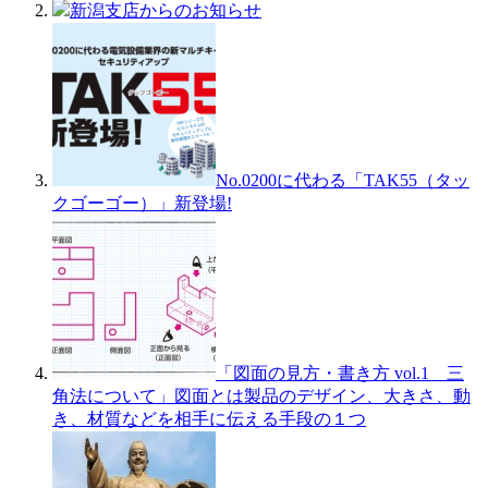
新潟支店からのお知らせ
No.0200に代わる「TAK55（タッ
クゴーゴー）」新登場!
「図面の見方・書き方 vol.1 三
角法について」図面とは製品のデザイン、大きさ、動
き、材質などを相手に伝える手段の１つ