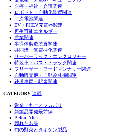
医療・福祉・介護関連
ロボット・自動化装置関連
二次電池関連
EV・PHEV充電器関連
再生可能エネルギー
農業関連
半導体製造装置関連
共同溝・無電柱化関連
サーバーラック・エンクロジャー
特装車・バス・トラック関連
フリーザー・フードマシナリー関連
自動販売機・自動改札機関連
鉄道車両・駅舎関連
CATEGORY
連載
営業、丸ごとフカボリ
新製品開発最前線
Before After
隠れた名品
旬の野菜とタキゲン製品