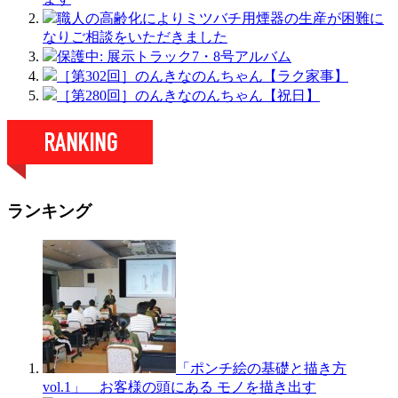
職人の高齢化によりミツバチ用煙器の生産が困難に
なりご相談をいただきました
保護中: 展示トラック7・8号アルバム
［第302回］のんきなのんちゃん【ラク家事】
［第280回］のんきなのんちゃん【祝日】
ランキング
「ポンチ絵の基礎と描き方
vol.1」 お客様の頭にある モノを描き出す