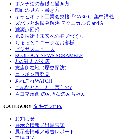
ポンチ絵の基礎と描き方
図面の見方・書き方
キャビネット工業会規格「CA300」集中講義
ズバッとお悩み解決 テクニカル Q and A
瀧源点回帰
光る技術！未来へのモノづくり
ちょっとユニークなお客様
ビジサスニュース
ECOLOGY NEWS SCRAMBLE
わが街わが支店
支店所在地（歴史探訪）
ニッポン再発見
あれこれWATCH
こんなとき、どう言うの?
４コマ漫画 のんきなのんちゃん
CATEGORY
タキゲンinfo.
お知らせ
展示会情報／出展告知
展示会情報／報告レポート
工場見学