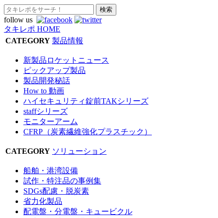
follow us
タキレポ HOME
CATEGORY
製品情報
新製品ロケットニュース
ピックアップ製品
製品開発秘話
How to 動画
ハイセキュリティ錠前TAKシリーズ
staffシリーズ
モニターアーム
CFRP（炭素繊維強化プラスチック）
CATEGORY
ソリューション
船舶・港湾設備
試作・特注品の事例集
SDGs配慮・脱炭素
省力化製品
配電盤・分電盤・キュービクル