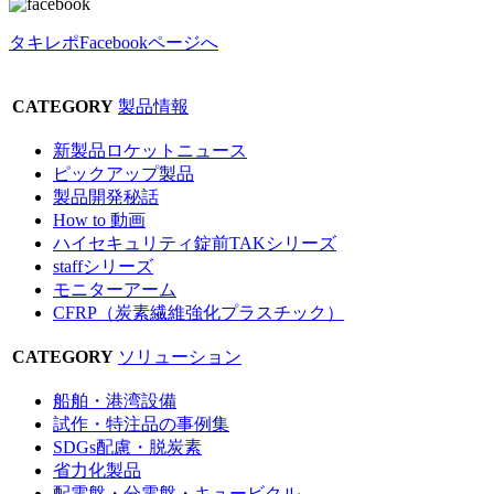
タキレポFacebookページへ
CATEGORY
製品情報
新製品ロケットニュース
ピックアップ製品
製品開発秘話
How to 動画
ハイセキュリティ錠前TAKシリーズ
staffシリーズ
モニターアーム
CFRP（炭素繊維強化プラスチック）
CATEGORY
ソリューション
船舶・港湾設備
試作・特注品の事例集
SDGs配慮・脱炭素
省力化製品
配電盤・分電盤・キュービクル