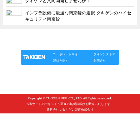
タキゲンと共同開発しませんか？
タキゲンinfo.
CATEGORY
インフラ設備に最適な南京錠の選択 タキゲンのハイセ
お知らせ
キュリティ南京錠
展示会情報／出展告知
展示会情報／報告レポート
「タキゲン」が発信するメディア「タキレポ」HOME
製品情報
ソリューション
連載
タキゲンinfo.
工場見学
海外出張
コーポレートサイト
タキゲンストア
製品を探す
お問合せ
社外セミナー
タキゲンの歴史
110周年企画
タキゲン売上ランキング
Copyright © TAKIGEN MFG CO., LTD. All Rights reseaved.
※当サイトのテキスト＆画像の無断転載はお断りいたします。
展示トラック
運営会社：タキゲン製造株式会社
タキスポ
タキ旅レポ
タキネタ