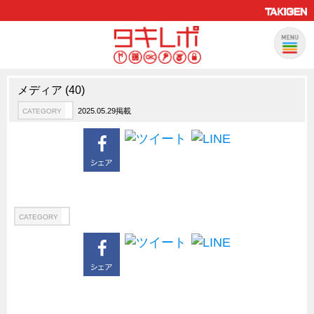
メディア (40)
製品情報
CATEGORY
2025.05.29掲載
CATEGORY
新製品ロケットニュース
ピックアップ製品
製品開発秘話
How to 動画
ハイセキュリティ錠前TAKシリーズ
CATEGORY
staffシリーズ
モニターアーム
CFRP（炭素繊維強化プラスチック）
ソリューション
CATEGORY