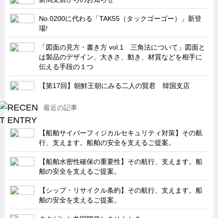
キャビネット工業会規格「CA300」集中講義
No.0200に代わる「TAK55（タックゴーゴー）」新登
場!
ズバッとお悩み解決 テクニカル Q and A
瀧源点回帰
「図面の見方・書き方 vol.1 三角法について」図面と
は製品のデザイン、大きさ、動き、材質などを相手に
光る技術！未来へのモノづくり
伝える手段の１つ
ちょっとユニークなお客様
【第17回】朝鮮王朝にみる二人の賢君 韓国支店
ビジサスニュース
最近の記事
ECOLOGY NEWS SCRAMBLE
わが街わが支店
【船舶サイバーフィジカルセキュリティ対策】その航
支店所在地（歴史探訪）
行、支えます。船舶の安全を支えるご提案。
ニッポン再発見
【船舶水密性確保の重要性】その航行、支えます。船
舶の安全を支えるご提案。
あれこれWATCH
こんなとき、どう言うの?
【シップ・リサイクル条約】その航行、支えます。船
舶の安全を支えるご提案。
４コマ漫画 のんきなのんちゃん