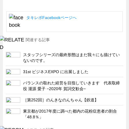
船舶・港湾設備
試作・特注品の事例集
タキレポFacebookページへ
SDGs配慮・脱炭素
省力化製品
関連する記事
配電盤・分電盤・キュービクル
スタッフシリーズの最終形態はまだ我々にも描けてい
医療・福祉・介護関連
ないのです。
ロボット・自動化装置関連
31st ビジネスEXPO に出展しました
二次電池関連
バランスの取れた経営を目指していきます 代表取締
EV・PHEV充電器関連
役 瀧源 愛子 −2020年 賀詞交歓会−
再生可能エネルギー
［第252回］のんきなのんちゃん【鉄道】
農業関連
東京都が2017年度に調べた都内の花粉症患者の割合
半導体製造装置関連
「48.8％」
共同溝・無電柱化関連