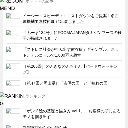
オススメの記事
サーバーラック・エンクロジャー
特装車・バス・トラック関連
イージー・スピーディ・コストダウンをご提案！名古
フリーザー・フードマシナリー関連
屋機械要素技術展 に出展しました
自動販売機・自動改札機関連
「ふーま134号」にFOOMA JAPANタキゲンブースの様
子が掲載されました
鉄道車両・駅舎関連
「ストレス社会が生み出す依存症」ギャンブル、ネッ
連載
CATEGORY
ト、アルコールで1,000万人超す
営業、丸ごとフカボリ
［第265回］のんきなのんちゃん【バードウォッチン
新製品開発最前線
グ】
Before After
［第47回／岡山県］「吉備の国」と「晴れの国」
隠れた名品
ランキング
旬の野菜とタキゲン製品
PICK UP NEWS
「ポンチ絵の基礎と描き方 vol.1」 お客様の頭にある
ポンチ絵の基礎と描き方
モノを描き出す
図面の見方・書き方
新潟支店からのお知らせ