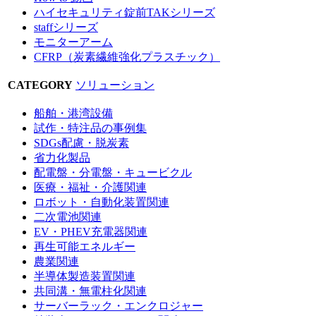
ハイセキュリティ錠前TAKシリーズ
staffシリーズ
モニターアーム
CFRP（炭素繊維強化プラスチック）
CATEGORY
ソリューション
船舶・港湾設備
試作・特注品の事例集
SDGs配慮・脱炭素
省力化製品
配電盤・分電盤・キュービクル
医療・福祉・介護関連
ロボット・自動化装置関連
二次電池関連
EV・PHEV充電器関連
再生可能エネルギー
農業関連
半導体製造装置関連
共同溝・無電柱化関連
サーバーラック・エンクロジャー