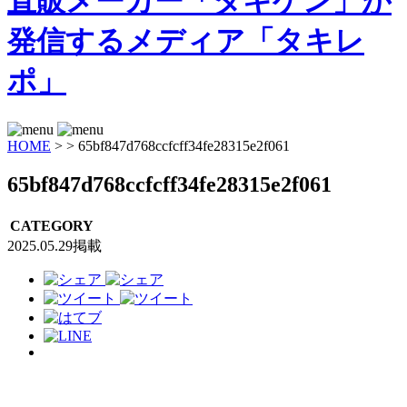
HOME
>
>
65bf847d768ccfcff34fe28315e2f061
65bf847d768ccfcff34fe28315e2f061
CATEGORY
2025.05.29掲載