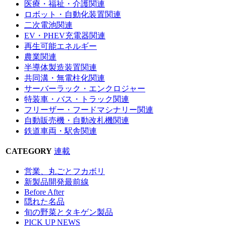
医療・福祉・介護関連
ロボット・自動化装置関連
二次電池関連
EV・PHEV充電器関連
再生可能エネルギー
農業関連
半導体製造装置関連
共同溝・無電柱化関連
サーバーラック・エンクロジャー
特装車・バス・トラック関連
フリーザー・フードマシナリー関連
自動販売機・自動改札機関連
鉄道車両・駅舎関連
CATEGORY
連載
営業、丸ごとフカボリ
新製品開発最前線
Before After
隠れた名品
旬の野菜とタキゲン製品
PICK UP NEWS