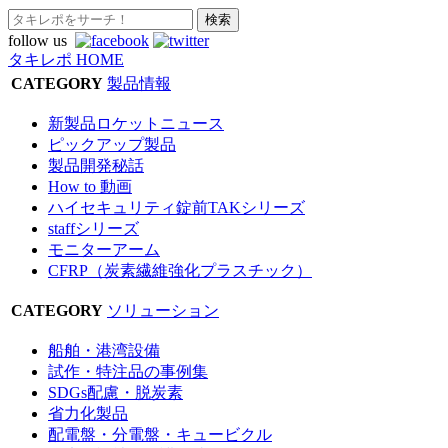
follow us
タキレポ HOME
CATEGORY
製品情報
新製品ロケットニュース
ピックアップ製品
製品開発秘話
How to 動画
ハイセキュリティ錠前TAKシリーズ
staffシリーズ
モニターアーム
CFRP（炭素繊維強化プラスチック）
CATEGORY
ソリューション
船舶・港湾設備
試作・特注品の事例集
SDGs配慮・脱炭素
省力化製品
配電盤・分電盤・キュービクル