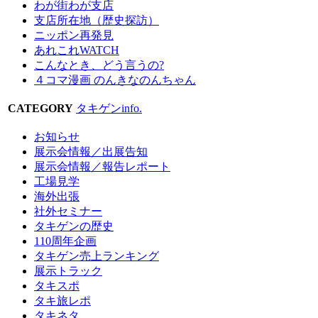
わが街わが支店
支店所在地（歴史探訪）
ニッポン再発見
あれこれWATCH
こんなとき、どう言うの?
４コマ漫画 のんきなのんちゃん
CATEGORY
タキゲンinfo.
お知らせ
展示会情報／出展告知
展示会情報／報告レポート
工場見学
海外出張
社外セミナー
タキゲンの歴史
110周年企画
タキゲン売上ランキング
展示トラック
タキスポ
タキ旅レポ
タキネタ