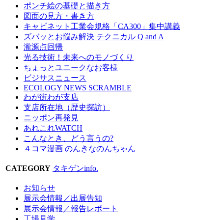
ポンチ絵の基礎と描き方
図面の見方・書き方
キャビネット工業会規格「CA300」集中講義
ズバッとお悩み解決 テクニカル Q and A
瀧源点回帰
光る技術！未来へのモノづくり
ちょっとユニークなお客様
ビジサスニュース
ECOLOGY NEWS SCRAMBLE
わが街わが支店
支店所在地（歴史探訪）
ニッポン再発見
あれこれWATCH
こんなとき、どう言うの?
４コマ漫画 のんきなのんちゃん
CATEGORY
タキゲンinfo.
お知らせ
展示会情報／出展告知
展示会情報／報告レポート
工場見学