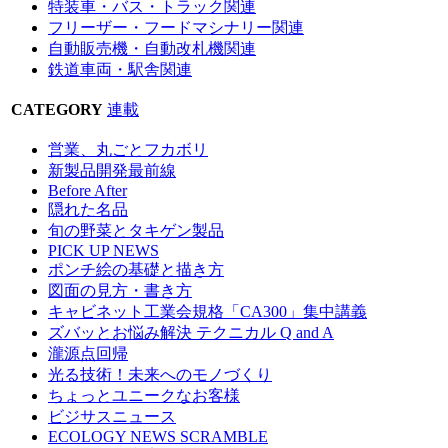
特装車・バス・トラック関連
フリーザー・フードマシナリー関連
自動販売機・自動改札機関連
鉄道車両・駅舎関連
CATEGORY
連載
営業、丸ごとフカボリ
新製品開発最前線
Before After
隠れた名品
旬の野菜とタキゲン製品
PICK UP NEWS
ポンチ絵の基礎と描き方
図面の見方・書き方
キャビネット工業会規格「CA300」集中講義
ズバッとお悩み解決 テクニカル Q and A
瀧源点回帰
光る技術！未来へのモノづくり
ちょっとユニークなお客様
ビジサスニュース
ECOLOGY NEWS SCRAMBLE