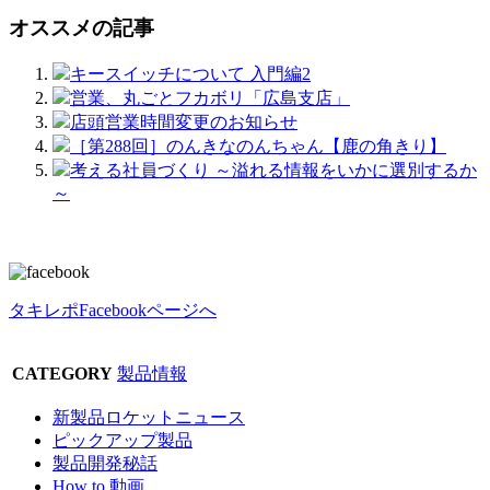
オススメの記事
キースイッチについて 入門編2
営業、丸ごとフカボリ「広島支店」
店頭営業時間変更のお知らせ
［第288回］のんきなのんちゃん【鹿の角きり】
考える社員づくり ～溢れる情報をいかに選別するか
～
タキレポFacebookページへ
CATEGORY
製品情報
新製品ロケットニュース
ピックアップ製品
製品開発秘話
How to 動画