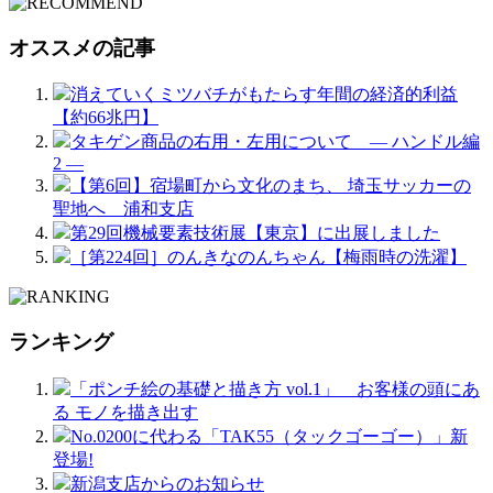
オススメの記事
消えていくミツバチがもたらす年間の経済的利益
【約66兆円】
タキゲン商品の右用・左用について ― ハンドル編
2 ―
【第6回】宿場町から文化のまち、 埼玉サッカーの
聖地へ 浦和支店
第29回機械要素技術展【東京】に出展しました
［第224回］のんきなのんちゃん【梅雨時の洗濯】
ランキング
「ポンチ絵の基礎と描き方 vol.1」 お客様の頭にあ
る モノを描き出す
No.0200に代わる「TAK55（タックゴーゴー）」新
登場!
新潟支店からのお知らせ