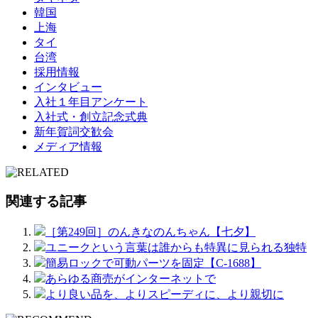
韓国
上海
タイ
台湾
採用情報
インタビュー
入社１年目アンケート
入社式・創立記念式典
新年賀詞交歓会
メディア情報
関連する記事
［第249回］のんきなのんちゃん【七夕】
ユニークという言葉は誰からも特異に見られる独特
簡易ロックで可動パーツを固定【C-1688】
あらゆる商売がインターネットで
より良い品を、よりスピーディに、より親切に