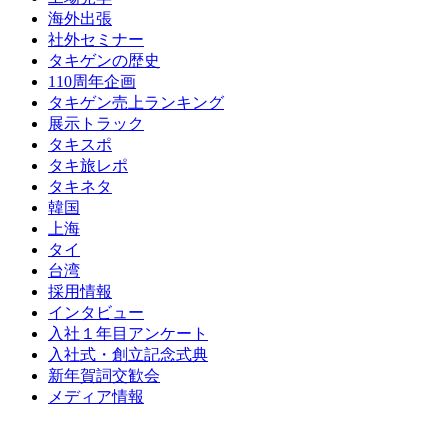
海外出張
社外セミナー
タキゲンの歴史
110周年企画
タキゲン売上ランキング
展示トラック
タキスポ
タキ旅レポ
タキネタ
韓国
上海
タイ
台湾
採用情報
インタビュー
入社１年目アンケート
入社式・創立記念式典
新年賀詞交歓会
メディア情報