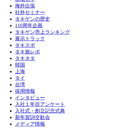
海外出張
社外セミナー
タキゲンの歴史
110周年企画
タキゲン売上ランキング
展示トラック
タキスポ
タキ旅レポ
タキネタ
韓国
上海
タイ
台湾
採用情報
インタビュー
入社１年目アンケート
入社式・創立記念式典
新年賀詞交歓会
メディア情報