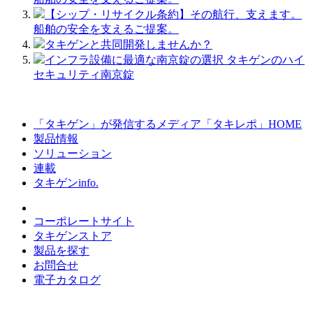
【シップ・リサイクル条約】その航行、支えます。
船舶の安全を支えるご提案。
タキゲンと共同開発しませんか？
インフラ設備に最適な南京錠の選択 タキゲンのハイ
セキュリティ南京錠
「タキゲン」が発信するメディア「タキレポ」HOME
製品情報
ソリューション
連載
タキゲンinfo.
コーポレートサイト
タキゲンストア
製品を探す
お問合せ
電子カタログ