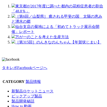
東京都が2017年度に調べた都内の花粉症患者の割合
「48.8％」
［第6回／山梨県］ 癒される甲斐の国 太陽の恵み
と湧水の郷
仙台支店の菊地による「初めてトラック展示会開
催」レポート
万が一のことを考えた生産方法
［第315回］のんきなのんちゃん【年賀状じまい】
タキレポFacebookページへ
CATEGORY
製品情報
新製品ロケットニュース
ピックアップ製品
製品開発秘話
How to 動画