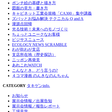
ポンチ絵の基礎と描き方
図面の見方・書き方
キャビネット工業会規格「CA300」集中講義
ズバッとお悩み解決 テクニカル Q and A
瀧源点回帰
光る技術！未来へのモノづくり
ちょっとユニークなお客様
ビジサスニュース
ECOLOGY NEWS SCRAMBLE
わが街わが支店
支店所在地（歴史探訪）
ニッポン再発見
あれこれWATCH
こんなとき、どう言うの?
４コマ漫画 のんきなのんちゃん
CATEGORY
タキゲンinfo.
お知らせ
展示会情報／出展告知
展示会情報／報告レポート
工場見学