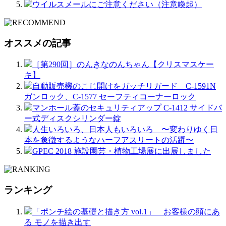
ウイルスメールにご注意ください（注意喚起）
オススメの記事
［第290回］のんきなのんちゃん【クリスマスケー
キ】
自動販売機のこじ開けをガッチリガード C-1591N
ガンロック、C-1577 セーフティコーナーロック
マンホール蓋のセキュリティアップ C-1412 サイドバ
ー式ディスクシリンダー錠
人生いろいろ、日本人もいろいろ 〜変わりゆく日
本を象徴するようなハーフアスリートの活躍〜
GPEC 2018 施設園芸・植物工場展に出展しました
ランキング
「ポンチ絵の基礎と描き方 vol.1」 お客様の頭にあ
る モノを描き出す