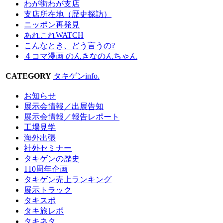
わが街わが支店
支店所在地（歴史探訪）
ニッポン再発見
あれこれWATCH
こんなとき、どう言うの?
４コマ漫画 のんきなのんちゃん
CATEGORY
タキゲンinfo.
お知らせ
展示会情報／出展告知
展示会情報／報告レポート
工場見学
海外出張
社外セミナー
タキゲンの歴史
110周年企画
タキゲン売上ランキング
展示トラック
タキスポ
タキ旅レポ
タキネタ