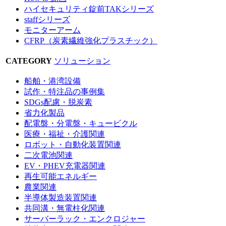
ハイセキュリティ錠前TAKシリーズ
staffシリーズ
モニターアーム
CFRP（炭素繊維強化プラスチック）
CATEGORY
ソリューション
船舶・港湾設備
試作・特注品の事例集
SDGs配慮・脱炭素
省力化製品
配電盤・分電盤・キュービクル
医療・福祉・介護関連
ロボット・自動化装置関連
二次電池関連
EV・PHEV充電器関連
再生可能エネルギー
農業関連
半導体製造装置関連
共同溝・無電柱化関連
サーバーラック・エンクロジャー