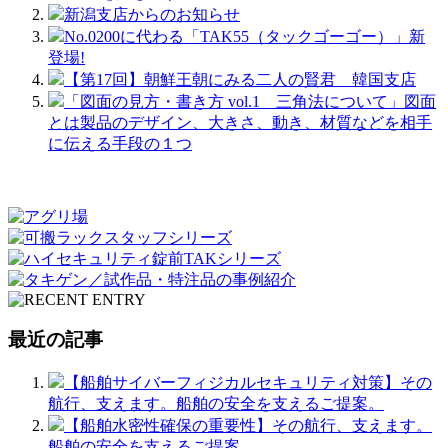
新潟支店からのお知らせ
No.0200に代わる「TAK55（タックゴーゴー）」新
登場!
【第17回】朝鮮王朝にみる二人の賢君 韓国支店
「図面の見方・書き方 vol.1 三角法について」図面
とは製品のデザイン、大きさ、動き、材質などを相手
に伝える手段の１つ
最近の記事
【船舶サイバーフィジカルセキュリティ対策】その
航行、支えます。船舶の安全を支えるご提案。
【船舶水密性確保の重要性】その航行、支えます。
船舶の安全を支えるご提案。