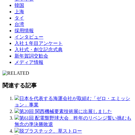
韓国
上海
タイ
台湾
採用情報
インタビュー
入社１年目アンケート
入社式・創立記念式典
新年賀詞交歓会
メディア情報
関連する記事
日本を代表する海運会社が取組む「ゼロ・エミッシ
ョン」事業
第20回 関西機械要素技術展に出展しました
第61回 配電盤野球大会 昨年のリベンジ誓い挑むも
無念の準決勝敗退
脱プラスチック、草ストロー