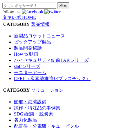
follow us
タキレポ HOME
CATEGORY
製品情報
新製品ロケットニュース
ピックアップ製品
製品開発秘話
How to 動画
ハイセキュリティ錠前TAKシリーズ
staffシリーズ
モニターアーム
CFRP（炭素繊維強化プラスチック）
CATEGORY
ソリューション
船舶・港湾設備
試作・特注品の事例集
SDGs配慮・脱炭素
省力化製品
配電盤・分電盤・キュービクル