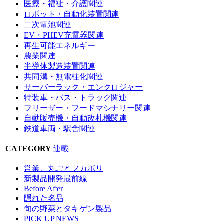
医療・福祉・介護関連
ロボット・自動化装置関連
二次電池関連
EV・PHEV充電器関連
再生可能エネルギー
農業関連
半導体製造装置関連
共同溝・無電柱化関連
サーバーラック・エンクロジャー
特装車・バス・トラック関連
フリーザー・フードマシナリー関連
自動販売機・自動改札機関連
鉄道車両・駅舎関連
CATEGORY
連載
営業、丸ごとフカボリ
新製品開発最前線
Before After
隠れた名品
旬の野菜とタキゲン製品
PICK UP NEWS