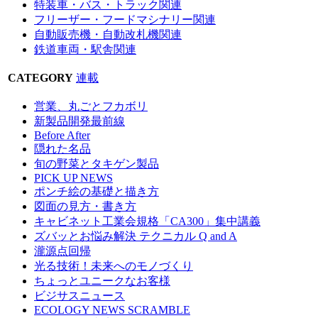
特装車・バス・トラック関連
フリーザー・フードマシナリー関連
自動販売機・自動改札機関連
鉄道車両・駅舎関連
CATEGORY
連載
営業、丸ごとフカボリ
新製品開発最前線
Before After
隠れた名品
旬の野菜とタキゲン製品
PICK UP NEWS
ポンチ絵の基礎と描き方
図面の見方・書き方
キャビネット工業会規格「CA300」集中講義
ズバッとお悩み解決 テクニカル Q and A
瀧源点回帰
光る技術！未来へのモノづくり
ちょっとユニークなお客様
ビジサスニュース
ECOLOGY NEWS SCRAMBLE