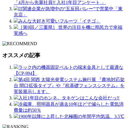
「4月から先輩社員!! 入社1年目アンケート 」
IT関連企業が急増中の“五反田バレー”で営業中「東
京店」
みんな大好き可愛いフルーツ「イチゴ」
［第9回／三重県］ 世界の注目を機に県民力で幸福
実感へ
オススメの記事
ラック内の機器固定ベルトの端末金具として最適な
【CP-994】
第4回 関西 太陽光発電システム施行展 『農地対応架
台 間口拡張タイプ』や『杭基礎フェンスシステム』を
実装展示します。
入社1年目のホンネ。タキゲンはこんな会社だっ!!
冷蔵庫、照明器具が過去10年ほどで減らした電気消
費量は約50％
1900年以降に上昇した北極圏の年間平均気温、3.5℃