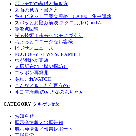
ポンチ絵の基礎と描き方
図面の見方・書き方
キャビネット工業会規格「CA300」集中講義
ズバッとお悩み解決 テクニカル Q and A
瀧源点回帰
光る技術！未来へのモノづくり
ちょっとユニークなお客様
ビジサスニュース
ECOLOGY NEWS SCRAMBLE
わが街わが支店
支店所在地（歴史探訪）
ニッポン再発見
あれこれWATCH
こんなとき、どう言うの?
４コマ漫画 のんきなのんちゃん
CATEGORY
タキゲンinfo.
お知らせ
展示会情報／出展告知
展示会情報／報告レポート
工場見学