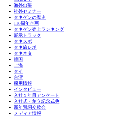
海外出張
社外セミナー
タキゲンの歴史
110周年企画
タキゲン売上ランキング
展示トラック
タキスポ
タキ旅レポ
タキネタ
韓国
上海
タイ
台湾
採用情報
インタビュー
入社１年目アンケート
入社式・創立記念式典
新年賀詞交歓会
メディア情報