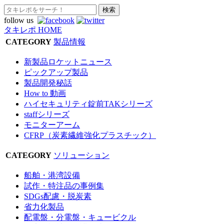
follow us
タキレポ HOME
CATEGORY
製品情報
新製品ロケットニュース
ピックアップ製品
製品開発秘話
How to 動画
ハイセキュリティ錠前TAKシリーズ
staffシリーズ
モニターアーム
CFRP（炭素繊維強化プラスチック）
CATEGORY
ソリューション
船舶・港湾設備
試作・特注品の事例集
SDGs配慮・脱炭素
省力化製品
配電盤・分電盤・キュービクル