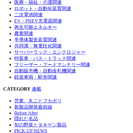
医療・福祉・介護関連
ロボット・自動化装置関連
二次電池関連
EV・PHEV充電器関連
再生可能エネルギー
農業関連
半導体製造装置関連
共同溝・無電柱化関連
サーバーラック・エンクロジャー
特装車・バス・トラック関連
フリーザー・フードマシナリー関連
自動販売機・自動改札機関連
鉄道車両・駅舎関連
CATEGORY
連載
営業、丸ごとフカボリ
新製品開発最前線
Before After
隠れた名品
旬の野菜とタキゲン製品
PICK UP NEWS