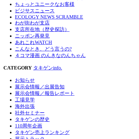
ちょっとユニークなお客様
ビジサスニュース
ECOLOGY NEWS SCRAMBLE
わが街わが支店
支店所在地（歴史探訪）
ニッポン再発見
あれこれWATCH
こんなとき、どう言うの?
４コマ漫画 のんきなのんちゃん
CATEGORY
タキゲンinfo.
お知らせ
展示会情報／出展告知
展示会情報／報告レポート
工場見学
海外出張
社外セミナー
タキゲンの歴史
110周年企画
タキゲン売上ランキング
展示トラック