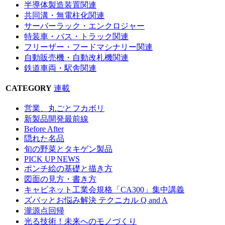
半導体製造装置関連
共同溝・無電柱化関連
サーバーラック・エンクロジャー
特装車・バス・トラック関連
フリーザー・フードマシナリー関連
自動販売機・自動改札機関連
鉄道車両・駅舎関連
CATEGORY
連載
営業、丸ごとフカボリ
新製品開発最前線
Before After
隠れた名品
旬の野菜とタキゲン製品
PICK UP NEWS
ポンチ絵の基礎と描き方
図面の見方・書き方
キャビネット工業会規格「CA300」集中講義
ズバッとお悩み解決 テクニカル Q and A
瀧源点回帰
光る技術！未来へのモノづくり