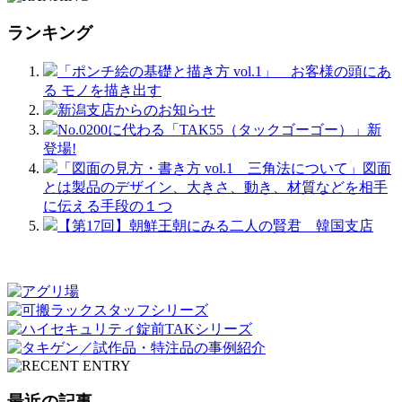
ランキング
「ポンチ絵の基礎と描き方 vol.1」 お客様の頭にあ
る モノを描き出す
新潟支店からのお知らせ
No.0200に代わる「TAK55（タックゴーゴー）」新
登場!
「図面の見方・書き方 vol.1 三角法について」図面
とは製品のデザイン、大きさ、動き、材質などを相手
に伝える手段の１つ
【第17回】朝鮮王朝にみる二人の賢君 韓国支店
最近の記事