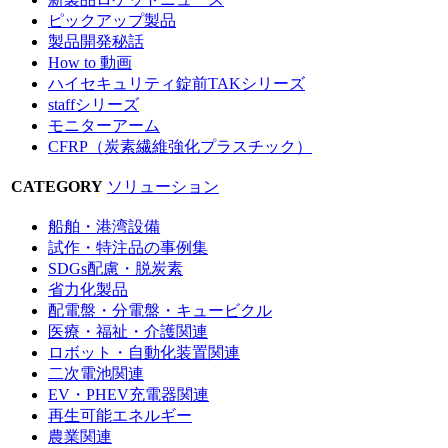
ピックアップ製品
製品開発秘話
How to 動画
ハイセキュリティ錠前TAKシリーズ
staffシリーズ
モニターアーム
CFRP（炭素繊維強化プラスチック）
CATEGORY
ソリューション
船舶・港湾設備
試作・特注品の事例集
SDGs配慮・脱炭素
省力化製品
配電盤・分電盤・キュービクル
医療・福祉・介護関連
ロボット・自動化装置関連
二次電池関連
EV・PHEV充電器関連
再生可能エネルギー
農業関連