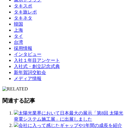
タキスポ
タキ旅レポ
タキネタ
韓国
上海
タイ
台湾
採用情報
インタビュー
入社１年目アンケート
入社式・創立記念式典
新年賀詞交歓会
メディア情報
関連する記事
太陽光業界において日本最大の展示「第8回 太陽光
発電システム施工展」に出展しました
会社に入って感じたギャップや1年間の成長を紹介