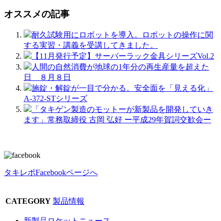
オススメの記事
耐久試験用にロボットを導入。ロボットの操作に関
する実習・講義を受講してきました。
【11月発行予定】サーバーラック金具シリーズVol.2
人間の自然消費が地球の1年分の再生産量を超えた
日 ８月８日
施錠・解錠が一目で分かる。安全面を「見える化」
A-372-STシリーズ
「タキゲン製造のモットーが新製品を開発していき
ます」常務取締役 古岡 弘好 ー平成29年賀詞交歓会ー
タキレポFacebookページへ
CATEGORY
製品情報
新製品ロケットニュース