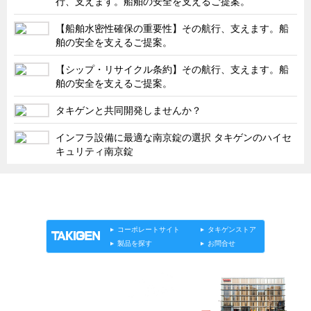
行、支えます。船舶の安全を支えるご提案。
タキゲンinfo.
CATEGORY
【船舶水密性確保の重要性】その航行、支えます。船
お知らせ
舶の安全を支えるご提案。
展示会情報／出展告知
【シップ・リサイクル条約】その航行、支えます。船
展示会情報／報告レポート
舶の安全を支えるご提案。
工場見学
タキゲンと共同開発しませんか？
海外出張
インフラ設備に最適な南京錠の選択 タキゲンのハイセ
社外セミナー
キュリティ南京錠
タキゲンの歴史
110周年企画
「タキゲン」が発信するメディア「タキレポ」HOME
製品情報
ソリューション
連載
タキゲンinfo.
タキゲン売上ランキング
コーポレートサイト
タキゲンストア
展示トラック
製品を探す
お問合せ
タキスポ
タキ旅レポ
タキネタ