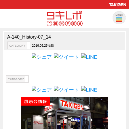
A-140_History-07_14
製品情報
CATEGORY
2016.05.25掲載
CATEGORY
新製品ロケットニュース
ピックアップ製品
製品開発秘話
How to 動画
CATEGORY
ハイセキュリティ錠前TAKシリーズ
staffシリーズ
モニターアーム
CFRP（炭素繊維強化プラスチック）
ソリューション
CATEGORY