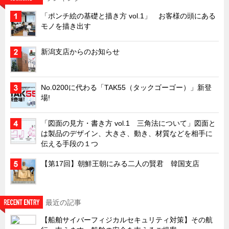
キャビネット工業会規格「CA300」集中講義
「ポンチ絵の基礎と描き方 vol.1」 お客様の頭にある
モノを描き出す
ズバッとお悩み解決 テクニカル Q and A
瀧源点回帰
新潟支店からのお知らせ
光る技術！未来へのモノづくり
ちょっとユニークなお客様
No.0200に代わる「TAK55（タックゴーゴー）」新登
ビジサスニュース
場!
ECOLOGY NEWS SCRAMBLE
「図面の見方・書き方 vol.1 三角法について」図面と
わが街わが支店
は製品のデザイン、大きさ、動き、材質などを相手に
伝える手段の１つ
支店所在地（歴史探訪）
【第17回】朝鮮王朝にみる二人の賢君 韓国支店
ニッポン再発見
あれこれWATCH
こんなとき、どう言うの?
最近の記事
４コマ漫画 のんきなのんちゃん
【船舶サイバーフィジカルセキュリティ対策】その航