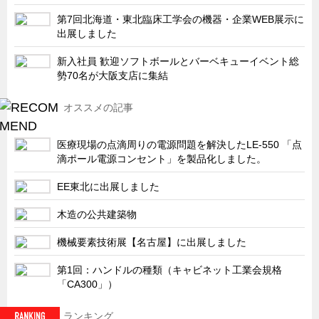
サーバーラック・エンクロジャー
第7回北海道・東北臨床工学会の機器・企業WEB展示に
特装車・バス・トラック関連
出展しました
フリーザー・フードマシナリー関連
新入社員 歓迎ソフトボールとバーベキューイベント総
勢70名が大阪支店に集結
自動販売機・自動改札機関連
鉄道車両・駅舎関連
オススメの記事
連載
CATEGORY
医療現場の点滴周りの電源問題を解決したLE-550 「点
営業、丸ごとフカボリ
滴ポール電源コンセント」を製品化しました。
新製品開発最前線
EE東北に出展しました
Before After
木造の公共建築物
隠れた名品
機械要素技術展【名古屋】に出展しました
旬の野菜とタキゲン製品
PICK UP NEWS
第1回：ハンドルの種類（キャビネット工業会規格
「CA300」）
ポンチ絵の基礎と描き方
図面の見方・書き方
ランキング