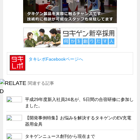
船舶・港湾設備
試作・特注品の事例集
SDGs配慮・脱炭素
省力化製品
配電盤・分電盤・キュービクル
タキレポFacebookページへ
医療・福祉・介護関連
ロボット・自動化装置関連
二次電池関連
関連する記事
EV・PHEV充電器関連
平成29年度新入社員24名が、5日間の合宿研修に参加し
再生可能エネルギー
ました。
農業関連
【開発事例特集】お悩みを解決するタキゲンのEV充電
半導体製造装置関連
器用金具
共同溝・無電柱化関連
タキゲンニュース創刊から現在まで