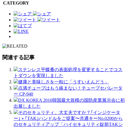
CATEGORY
関連する記事
ステンレス平蝶番の表面処理を変更することでコス
トダウンを実現しました
健康と美味しさを一粒に「うすいえんどう」
点滴チューブはもう絡まない！チューブセパレータ
ー CP-940
DX KOREA 2016韓国最大規模の国防産業展示会に初
出展しました
そのセキュリティ、大丈夫ですか？｢インジケータ
ー｣＋｢TAK｣ハンドルをご提案〜共通キーNo.0200から
のセキュリティアップ「ハイセキュリティ錠前TAKシ