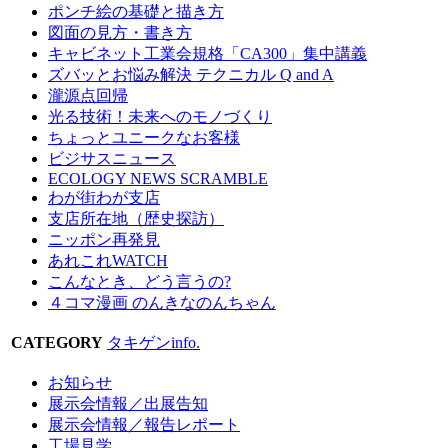
ポンチ絵の基礎と描き方
図面の見方・書き方
キャビネット工業会規格「CA300」集中講義
ズバッとお悩み解決 テクニカル Q and A
瀧源点回帰
光る技術！未来へのモノづくり
ちょっとユニークなお客様
ビジサスニュース
ECOLOGY NEWS SCRAMBLE
わが街わが支店
支店所在地（歴史探訪）
ニッポン再発見
あれこれWATCH
こんなとき、どう言うの?
４コマ漫画 のんきなのんちゃん
CATEGORY
タキゲンinfo.
お知らせ
展示会情報／出展告知
展示会情報／報告レポート
工場見学