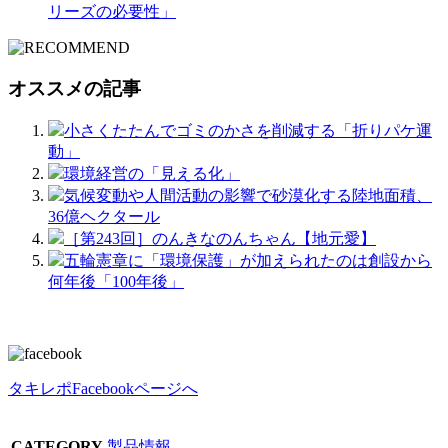
リーズの必要性」
オススメの記事
小さくたたんでゴミのかさを削減する「折りパケ運
動」
環境経営の「見える化」
気候変動や人間活動の影響で砂漠化する陸地面積、
36億ヘクタール
［第243回］のんきなのんちゃん【地元愛】
五輪憲章に「環境保護」が加えられたのは創設から
何年後「100年後」
タキレポFacebookページへ
CATEGORY
製品情報