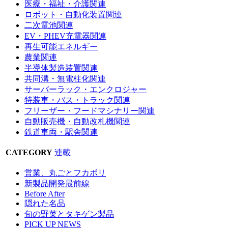
医療・福祉・介護関連
ロボット・自動化装置関連
二次電池関連
EV・PHEV充電器関連
再生可能エネルギー
農業関連
半導体製造装置関連
共同溝・無電柱化関連
サーバーラック・エンクロジャー
特装車・バス・トラック関連
フリーザー・フードマシナリー関連
自動販売機・自動改札機関連
鉄道車両・駅舎関連
CATEGORY
連載
営業、丸ごとフカボリ
新製品開発最前線
Before After
隠れた名品
旬の野菜とタキゲン製品
PICK UP NEWS