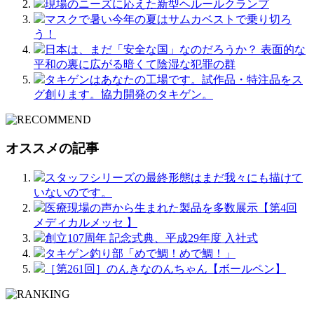
現場のニーズに応えた新型ヘルールクランプ
マスクで暑い今年の夏はサムカベストで乗り切ろ
う！
日本は、まだ「安全な国」なのだろうか？ 表面的な
平和の裏に広がる暗くて陰湿な犯罪の群
タキゲンはあなたの工場です。試作品・特注品をス
グ創ります。協力開発のタキゲン。
オススメの記事
スタッフシリーズの最終形態はまだ我々にも描けて
いないのです。
医療現場の声から生まれた製品を多数展示【第4回
メディカルメッセ 】
創立107周年 記念式典、平成29年度 入社式
タキゲン釣り部「めで鯛！めで鯛！」
［第261回］のんきなのんちゃん【ボールペン】