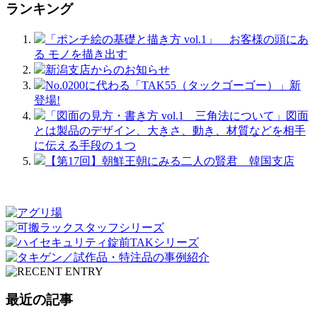
ランキング
「ポンチ絵の基礎と描き方 vol.1」 お客様の頭にあ
る モノを描き出す
新潟支店からのお知らせ
No.0200に代わる「TAK55（タックゴーゴー）」新
登場!
「図面の見方・書き方 vol.1 三角法について」図面
とは製品のデザイン、大きさ、動き、材質などを相手
に伝える手段の１つ
【第17回】朝鮮王朝にみる二人の賢君 韓国支店
最近の記事