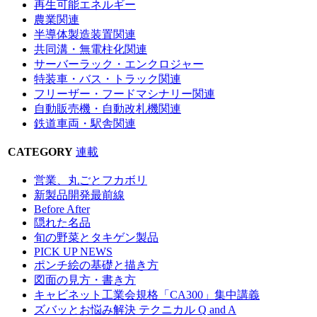
再生可能エネルギー
農業関連
半導体製造装置関連
共同溝・無電柱化関連
サーバーラック・エンクロジャー
特装車・バス・トラック関連
フリーザー・フードマシナリー関連
自動販売機・自動改札機関連
鉄道車両・駅舎関連
CATEGORY
連載
営業、丸ごとフカボリ
新製品開発最前線
Before After
隠れた名品
旬の野菜とタキゲン製品
PICK UP NEWS
ポンチ絵の基礎と描き方
図面の見方・書き方
キャビネット工業会規格「CA300」集中講義
ズバッとお悩み解決 テクニカル Q and A