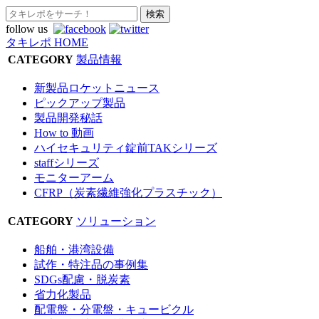
follow us
タキレポ HOME
CATEGORY
製品情報
新製品ロケットニュース
ピックアップ製品
製品開発秘話
How to 動画
ハイセキュリティ錠前TAKシリーズ
staffシリーズ
モニターアーム
CFRP（炭素繊維強化プラスチック）
CATEGORY
ソリューション
船舶・港湾設備
試作・特注品の事例集
SDGs配慮・脱炭素
省力化製品
配電盤・分電盤・キュービクル