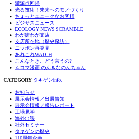
瀧源点回帰
光る技術！未来へのモノづくり
ちょっとユニークなお客様
ビジサスニュース
ECOLOGY NEWS SCRAMBLE
わが街わが支店
支店所在地（歴史探訪）
ニッポン再発見
あれこれWATCH
こんなとき、どう言うの?
４コマ漫画 のんきなのんちゃん
CATEGORY
タキゲンinfo.
お知らせ
展示会情報／出展告知
展示会情報／報告レポート
工場見学
海外出張
社外セミナー
タキゲンの歴史
110周年企画