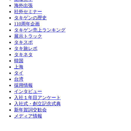
海外出張
社外セミナー
タキゲンの歴史
110周年企画
タキゲン売上ランキング
展示トラック
タキスポ
タキ旅レポ
タキネタ
韓国
上海
タイ
台湾
採用情報
インタビュー
入社１年目アンケート
入社式・創立記念式典
新年賀詞交歓会
メディア情報