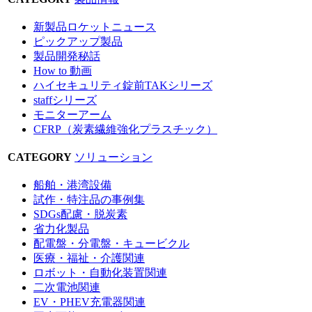
新製品ロケットニュース
ピックアップ製品
製品開発秘話
How to 動画
ハイセキュリティ錠前TAKシリーズ
staffシリーズ
モニターアーム
CFRP（炭素繊維強化プラスチック）
CATEGORY
ソリューション
船舶・港湾設備
試作・特注品の事例集
SDGs配慮・脱炭素
省力化製品
配電盤・分電盤・キュービクル
医療・福祉・介護関連
ロボット・自動化装置関連
二次電池関連
EV・PHEV充電器関連