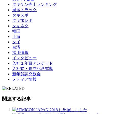
タキゲン売上ランキング
展示トラック
タキスポ
タキ旅レポ
タキネタ
韓国
上海
タイ
台湾
採用情報
インタビュー
入社１年目アンケート
入社式・創立記念式典
新年賀詞交歓会
メディア情報
関連する記事
SEMICON JAPAN 2018 に出展しました