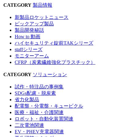
CATEGORY
製品情報
新製品ロケットニュース
ピックアップ製品
製品開発秘話
How to 動画
ハイセキュリティ錠前TAKシリーズ
staffシリーズ
モニターアーム
CFRP（炭素繊維強化プラスチック）
CATEGORY
ソリューション
試作・特注品の事例集
SDGs配慮・脱炭素
省力化製品
配電盤・分電盤・キュービクル
医療・福祉・介護関連
ロボット・自動化装置関連
二次電池関連
EV・PHEV充電器関連