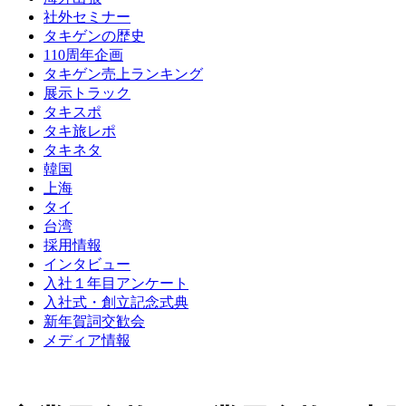
社外セミナー
タキゲンの歴史
110周年企画
タキゲン売上ランキング
展示トラック
タキスポ
タキ旅レポ
タキネタ
韓国
上海
タイ
台湾
採用情報
インタビュー
入社１年目アンケート
入社式・創立記念式典
新年賀詞交歓会
メディア情報