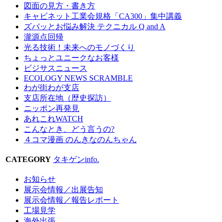
図面の見方・書き方
キャビネット工業会規格「CA300」集中講義
ズバッとお悩み解決 テクニカル Q and A
瀧源点回帰
光る技術！未来へのモノづくり
ちょっとユニークなお客様
ビジサスニュース
ECOLOGY NEWS SCRAMBLE
わが街わが支店
支店所在地（歴史探訪）
ニッポン再発見
あれこれWATCH
こんなとき、どう言うの?
４コマ漫画 のんきなのんちゃん
CATEGORY
タキゲンinfo.
お知らせ
展示会情報／出展告知
展示会情報／報告レポート
工場見学
海外出張