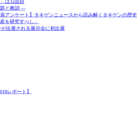
」は32品目
題と教訓 ―
社員アンケート】タキゲンニュースから読み解くタキゲンの歴史
産を研究すべし」
ーが出展される展示会に初出展
018レポート】