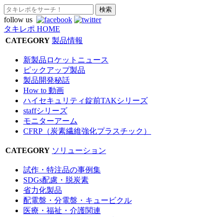
follow us
タキレポ HOME
CATEGORY
製品情報
新製品ロケットニュース
ピックアップ製品
製品開発秘話
How to 動画
ハイセキュリティ錠前TAKシリーズ
staffシリーズ
モニターアーム
CFRP（炭素繊維強化プラスチック）
CATEGORY
ソリューション
試作・特注品の事例集
SDGs配慮・脱炭素
省力化製品
配電盤・分電盤・キュービクル
医療・福祉・介護関連