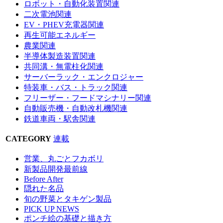
ロボット・自動化装置関連
二次電池関連
EV・PHEV充電器関連
再生可能エネルギー
農業関連
半導体製造装置関連
共同溝・無電柱化関連
サーバーラック・エンクロジャー
特装車・バス・トラック関連
フリーザー・フードマシナリー関連
自動販売機・自動改札機関連
鉄道車両・駅舎関連
CATEGORY
連載
営業、丸ごとフカボリ
新製品開発最前線
Before After
隠れた名品
旬の野菜とタキゲン製品
PICK UP NEWS
ポンチ絵の基礎と描き方