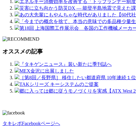
エネルギー消費効率を改善する「トップランナー制度
災害に立ち向かう防災DX ― 能登半島地震で見えた課
あの大先輩にもやんちゃな時代がありました【60代
「今までの概念を捨て、本当の意味での多品種少量生
第18回 上海国際工作展示会 各国の工作機械メーカ
オススメの記事
『タキゲンニュース』装い新たに季刊誌へ
MEX金沢に出展しました
［第8回／長野県］ 移住したい都道府県 10年連続１位
TAKシリーズ キーシステムのご提案
郷に入っては郷に従うモノづくりを実感【ATX West 2
タキレポFacebookページへ