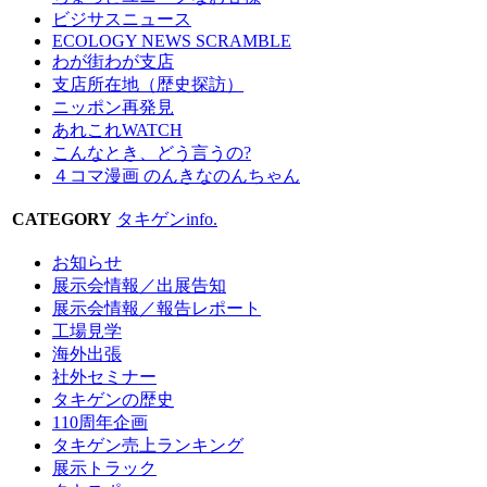
ビジサスニュース
ECOLOGY NEWS SCRAMBLE
わが街わが支店
支店所在地（歴史探訪）
ニッポン再発見
あれこれWATCH
こんなとき、どう言うの?
４コマ漫画 のんきなのんちゃん
CATEGORY
タキゲンinfo.
お知らせ
展示会情報／出展告知
展示会情報／報告レポート
工場見学
海外出張
社外セミナー
タキゲンの歴史
110周年企画
タキゲン売上ランキング
展示トラック