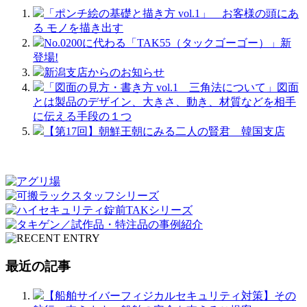
「ポンチ絵の基礎と描き方 vol.1」 お客様の頭にあ
る モノを描き出す
No.0200に代わる「TAK55（タックゴーゴー）」新
登場!
新潟支店からのお知らせ
「図面の見方・書き方 vol.1 三角法について」図面
とは製品のデザイン、大きさ、動き、材質などを相手
に伝える手段の１つ
【第17回】朝鮮王朝にみる二人の賢君 韓国支店
最近の記事
【船舶サイバーフィジカルセキュリティ対策】その