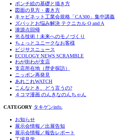
ポンチ絵の基礎と描き方
図面の見方・書き方
キャビネット工業会規格「CA300」集中講義
ズバッとお悩み解決 テクニカル Q and A
瀧源点回帰
光る技術！未来へのモノづくり
ちょっとユニークなお客様
ビジサスニュース
ECOLOGY NEWS SCRAMBLE
わが街わが支店
支店所在地（歴史探訪）
ニッポン再発見
あれこれWATCH
こんなとき、どう言うの?
４コマ漫画 のんきなのんちゃん
CATEGORY
タキゲンinfo.
お知らせ
展示会情報／出展告知
展示会情報／報告レポート
工場見学