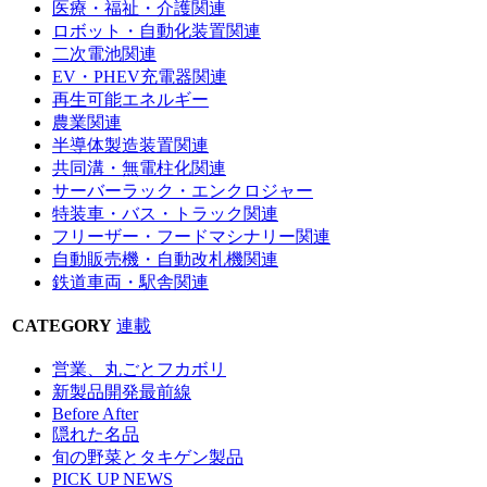
医療・福祉・介護関連
ロボット・自動化装置関連
二次電池関連
EV・PHEV充電器関連
再生可能エネルギー
農業関連
半導体製造装置関連
共同溝・無電柱化関連
サーバーラック・エンクロジャー
特装車・バス・トラック関連
フリーザー・フードマシナリー関連
自動販売機・自動改札機関連
鉄道車両・駅舎関連
CATEGORY
連載
営業、丸ごとフカボリ
新製品開発最前線
Before After
隠れた名品
旬の野菜とタキゲン製品
PICK UP NEWS