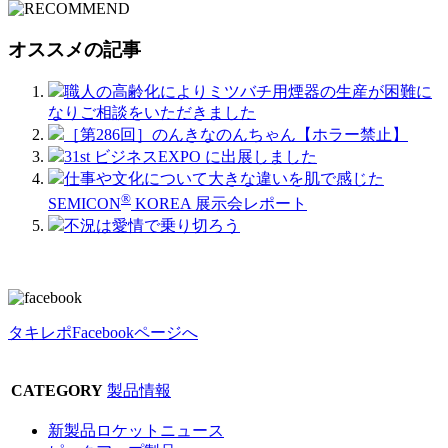
オススメの記事
職人の高齢化によりミツバチ用煙器の生産が困難に
なりご相談をいただきました
［第286回］のんきなのんちゃん【ホラー禁止】
31st ビジネスEXPO に出展しました
仕事や文化について大きな違いを肌で感じた
®
SEMICON
KOREA 展示会レポート
不況は愛情で乗り切ろう
タキレポFacebookページへ
CATEGORY
製品情報
新製品ロケットニュース