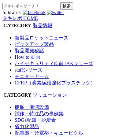
follow us
タキレポ HOME
CATEGORY
製品情報
新製品ロケットニュース
ピックアップ製品
製品開発秘話
How to 動画
ハイセキュリティ錠前TAKシリーズ
staffシリーズ
モニターアーム
CFRP（炭素繊維強化プラスチック）
CATEGORY
ソリューション
船舶・港湾設備
試作・特注品の事例集
SDGs配慮・脱炭素
省力化製品
配電盤・分電盤・キュービクル