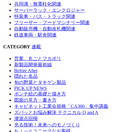
共同溝・無電柱化関連
サーバーラック・エンクロジャー
特装車・バス・トラック関連
フリーザー・フードマシナリー関連
自動販売機・自動改札機関連
鉄道車両・駅舎関連
CATEGORY
連載
営業、丸ごとフカボリ
新製品開発最前線
Before After
隠れた名品
旬の野菜とタキゲン製品
PICK UP NEWS
ポンチ絵の基礎と描き方
図面の見方・書き方
キャビネット工業会規格「CA300」集中講義
ズバッとお悩み解決 テクニカル Q and A
瀧源点回帰
光る技術！未来へのモノづくり
ちょっとユニークなお客様