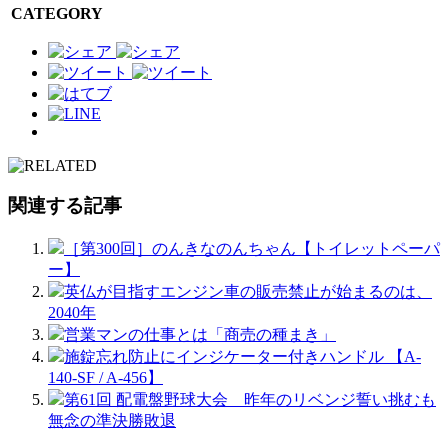
CATEGORY
関連する記事
［第300回］のんきなのんちゃん【トイレットペーパ
ー】
英仏が目指すエンジン車の販売禁止が始まるのは、
2040年
営業マンの仕事とは「商売の種まき」
施錠忘れ防止にインジケーター付きハンドル 【A-
140-SF / A-456】
第61回 配電盤野球大会 昨年のリベンジ誓い挑むも
無念の準決勝敗退