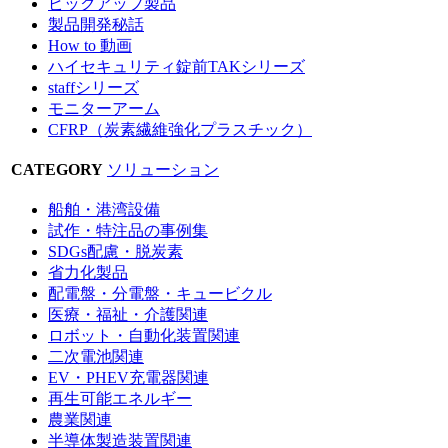
ピックアップ製品
製品開発秘話
How to 動画
ハイセキュリティ錠前TAKシリーズ
staffシリーズ
モニターアーム
CFRP（炭素繊維強化プラスチック）
CATEGORY
ソリューション
船舶・港湾設備
試作・特注品の事例集
SDGs配慮・脱炭素
省力化製品
配電盤・分電盤・キュービクル
医療・福祉・介護関連
ロボット・自動化装置関連
二次電池関連
EV・PHEV充電器関連
再生可能エネルギー
農業関連
半導体製造装置関連