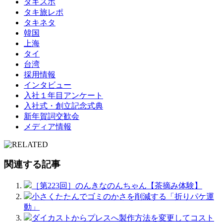
タキスポ
タキ旅レポ
タキネタ
韓国
上海
タイ
台湾
採用情報
インタビュー
入社１年目アンケート
入社式・創立記念式典
新年賀詞交歓会
メディア情報
関連する記事
［第223回］のんきなのんちゃん【茶摘み体験】
小さくたたんでゴミのかさを削減する「折りパケ運
動」
ダイカストからプレスへ製作方法を変更してコスト