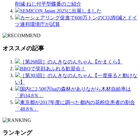
削減 ねじ付平型蝶番のご紹介
SEMICON Japan 2025に出展しました
カーシェアリング促進で600万トンのCO2削減とドイ
ツ連邦環境庁が試算
オススメの記事
［第268回］のんきなのんちゃん【かまくら】
BBQで笑顔あふれる歓迎会！
［第303回］のんきなのんちゃん【一度座ると動けな
い】
国内に2,500万haの森林がありながら木材自給率は
「約34.8％」
東京都が2017年度に調べた都内の花粉症患者の割合
「48.8％」
ランキング