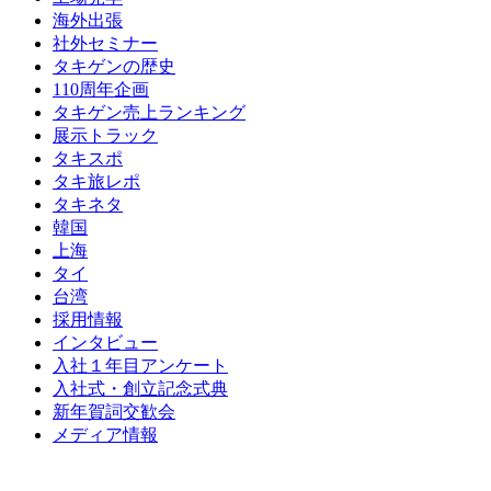
海外出張
社外セミナー
タキゲンの歴史
110周年企画
タキゲン売上ランキング
展示トラック
タキスポ
タキ旅レポ
タキネタ
韓国
上海
タイ
台湾
採用情報
インタビュー
入社１年目アンケート
入社式・創立記念式典
新年賀詞交歓会
メディア情報