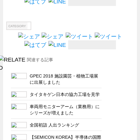
船舶・港湾設備
試作・特注品の事例集
CATEGORY
SDGs配慮・脱炭素
省力化製品
配電盤・分電盤・キュービクル
関連する記事
医療・福祉・介護関連
ロボット・自動化装置関連
GPEC 2018 施設園芸・植物工場展
二次電池関連
に出展しました
EV・PHEV充電器関連
タイタキゲン日本の協力工場を見学
再生可能エネルギー
車両用モニターアーム（業務用）に
農業関連
シリーズが増えました
半導体製造装置関連
全国初詣 人出ランキング
共同溝・無電柱化関連
【SEMICON KOREA】半導体の国際