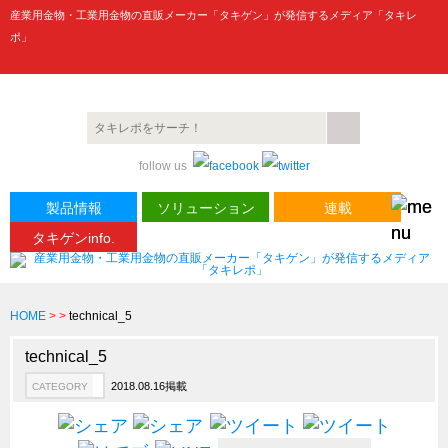
産業用金物・工業用金物の直販メーカー「タキゲン」が発信するメディア「タキレ
ポ」
製品情報
CATEGORY
follow us
新製品ロケットニュース
ピックアップ製品
製品情報
ソリューション
連載
タキゲンinfo.
製品開発秘話
How to 動画
ハイセキュリティ錠前TAKシリーズ
HOME
>
>
technical_5
staffシリーズ
technical_5
モニターアーム
2018.08.16掲載
CATEGORY
CFRP（炭素繊維強化プラスチック）
ソリューション
CATEGORY