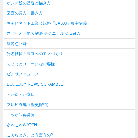
ポンチ絵の基礎と描き方
図面の見方・書き方
キャビネット工業会規格「CA300」集中講義
ズバッとお悩み解決 テクニカル Q and A
瀧源点回帰
光る技術！未来へのモノづくり
ちょっとユニークなお客様
ビジサスニュース
ECOLOGY NEWS SCRAMBLE
わが街わが支店
支店所在地（歴史探訪）
ニッポン再発見
あれこれWATCH
こんなとき、どう言うの?