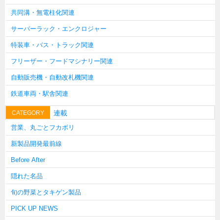
韓国
共同溝・無電柱化関連
上海
サーバーラック・エンクロジャー
タイ
特装車・バス・トラック関連
台湾
フリーザー・フードマシナリー関連
採用情報
自動販売機・自動改札機関連
インタビュー
鉄道車両・駅舎関連
入社１年目アンケート
連載
CATEGORY
入社式・創立記念式典
営業、丸ごとフカボリ
新年賀詞交歓会
新製品開発最前線
メディア情報
Before After
隠れた名品
旬の野菜とタキゲン製品
PICK UP NEWS