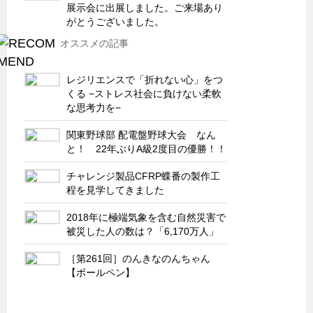
サーバーラック・エンクロジャー
展示会に出展しました。ご来場あり
がとうございました。
特装車・バス・トラック関連
オススメの記事
フリーザー・フードマシナリー関連
自動販売機・自動改札機関連
レジリエンスで「折れない心」をつ
くる −ストレス社会に負けない柔軟
鉄道車両・駅舎関連
な思考力を−
連載
CATEGORY
関東野球部 配電盤野球大会 なん
営業、丸ごとフカボリ
と！ 22年ぶりA級2度目の優勝！！
新製品開発最前線
チャレンジ製品CFRP蝶番の製作工
程を見学してきました
Before After
隠れた名品
2018年に極端気象を含む自然災害で
被災した人の数は？「6,170万人」
旬の野菜とタキゲン製品
［第261回］のんきなのんちゃん
PICK UP NEWS
【ボールペン】
ポンチ絵の基礎と描き方
図面の見方・書き方