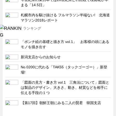
まる「14.5日」
札幌市内を駆け抜ける フルマラソン半端ない! 北海道
マラソン2018レポート
ランキング
「ポンチ絵の基礎と描き方 vol.1」 お客様の頭にある
モノを描き出す
新潟支店からのお知らせ
No.0200に代わる「TAK55（タックゴーゴー）」新登
場!
「図面の見方・書き方 vol.1 三角法について」図面と
は製品のデザイン、大きさ、動き、材質などを相手に
伝える手段の１つ
【第17回】朝鮮王朝にみる二人の賢君 韓国支店