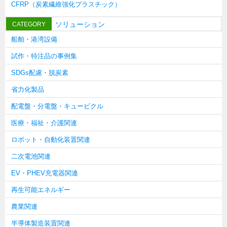
CFRP（炭素繊維強化プラスチック）
タキゲンinfo.
CATEGORY
お知らせ
ソリューション
CATEGORY
展示会情報／出展告知
船舶・港湾設備
展示会情報／報告レポート
試作・特注品の事例集
工場見学
SDGs配慮・脱炭素
海外出張
省力化製品
社外セミナー
配電盤・分電盤・キュービクル
タキゲンの歴史
医療・福祉・介護関連
110周年企画
ロボット・自動化装置関連
タキゲン売上ランキング
二次電池関連
展示トラック
EV・PHEV充電器関連
タキスポ
再生可能エネルギー
タキ旅レポ
農業関連
タキネタ
半導体製造装置関連