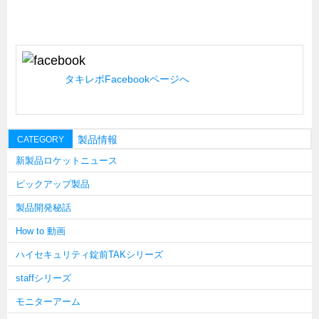
キャビネット工業会規格「CA300」集中講義
ズバッとお悩み解決 テクニカル Q and A
瀧源点回帰
タキレポFacebookページへ
光る技術！未来へのモノづくり
ちょっとユニークなお客様
ビジサスニュース
製品情報
CATEGORY
ECOLOGY NEWS SCRAMBLE
新製品ロケットニュース
わが街わが支店
ピックアップ製品
支店所在地（歴史探訪）
製品開発秘話
ニッポン再発見
How to 動画
あれこれWATCH
ハイセキュリティ錠前TAKシリーズ
こんなとき、どう言うの?
staffシリーズ
４コマ漫画 のんきなのんちゃん
モニターアーム