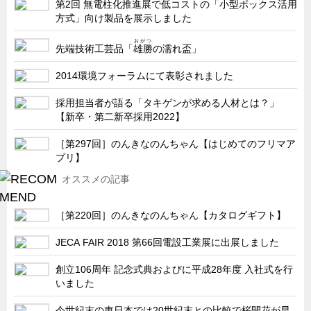
第2回 無電柱化推進展で低コストの「小型ボックス活用
方式」向け製品を展示しました
おがつ
先端技術工芸品「
雄勝
の濡れ盃」
2014環境フォーラムにて表彰されました
採用担当者が語る「タキゲンが求める人材とは？」
【新卒・第二新卒採用2022】
［第297回］のんきなのんちゃん【はじめてのフリマア
プリ】
オススメの記事
［第220回］のんきなのんちゃん【カタログギフト】
JECA FAIR 2018 第66回電設工業展に出展しました
創立106周年 記念式典およびに平成28年度 入社式を行
いました
今世紀末の東日本では20世紀末との比較で桜開花が早