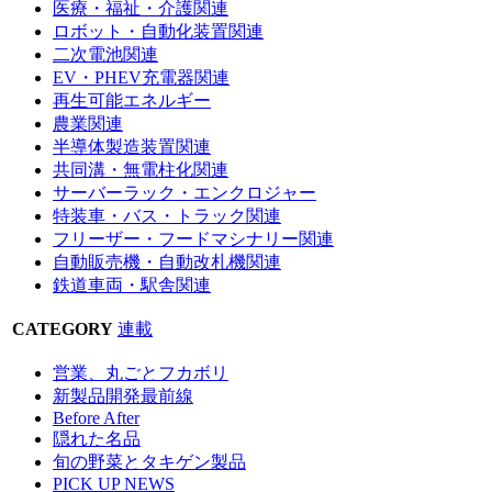
医療・福祉・介護関連
ロボット・自動化装置関連
二次電池関連
EV・PHEV充電器関連
再生可能エネルギー
農業関連
半導体製造装置関連
共同溝・無電柱化関連
サーバーラック・エンクロジャー
特装車・バス・トラック関連
フリーザー・フードマシナリー関連
自動販売機・自動改札機関連
鉄道車両・駅舎関連
CATEGORY
連載
営業、丸ごとフカボリ
新製品開発最前線
Before After
隠れた名品
旬の野菜とタキゲン製品
PICK UP NEWS