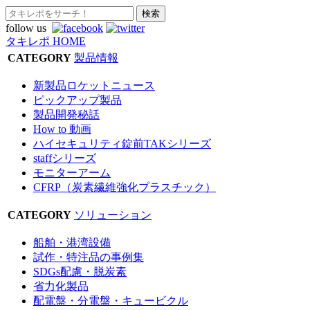
follow us
タキレポ HOME
CATEGORY
製品情報
新製品ロケットニュース
ピックアップ製品
製品開発秘話
How to 動画
ハイセキュリティ錠前TAKシリーズ
staffシリーズ
モニターアーム
CFRP（炭素繊維強化プラスチック）
CATEGORY
ソリューション
船舶・港湾設備
試作・特注品の事例集
SDGs配慮・脱炭素
省力化製品
配電盤・分電盤・キュービクル