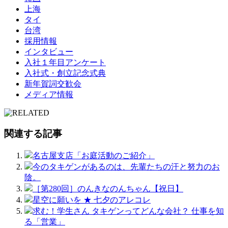
上海
タイ
台湾
採用情報
インタビュー
入社１年目アンケート
入社式・創立記念式典
新年賀詞交歓会
メディア情報
関連する記事
名古屋支店「お庭活動のご紹介」
今のタキゲンがあるのは、先輩たちの汗と努力のお
陰。
［第280回］のんきなのんちゃん【祝日】
星空に願いを ★ 七夕のアレコレ
求む！学生さん タキゲンってどんな会社？ 仕事を知
る「営業」