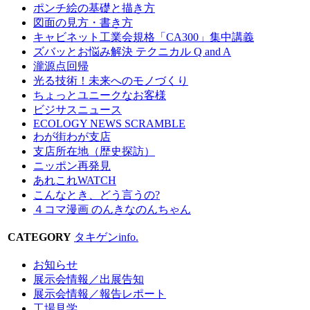
ポンチ絵の基礎と描き方
図面の見方・書き方
キャビネット工業会規格「CA300」集中講義
ズバッとお悩み解決 テクニカル Q and A
瀧源点回帰
光る技術！未来へのモノづくり
ちょっとユニークなお客様
ビジサスニュース
ECOLOGY NEWS SCRAMBLE
わが街わが支店
支店所在地（歴史探訪）
ニッポン再発見
あれこれWATCH
こんなとき、どう言うの?
４コマ漫画 のんきなのんちゃん
CATEGORY
タキゲンinfo.
お知らせ
展示会情報／出展告知
展示会情報／報告レポート
工場見学