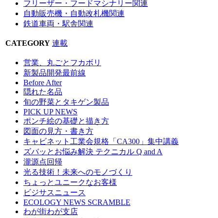
フリーザー・フードマシナリー関連
自動販売機・自動改札機関連
鉄道車両・駅舎関連
CATEGORY
連載
営業、丸ごとフカボリ
新製品開発最前線
Before After
隠れた名品
旬の野菜とタキゲン製品
PICK UP NEWS
ポンチ絵の基礎と描き方
図面の見方・書き方
キャビネット工業会規格「CA300」集中講義
ズバッとお悩み解決 テクニカル Q and A
瀧源点回帰
光る技術！未来へのモノづくり
ちょっとユニークなお客様
ビジサスニュース
ECOLOGY NEWS SCRAMBLE
わが街わが支店