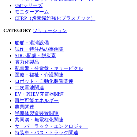
staffシリーズ
モニターアーム
CFRP（炭素繊維強化プラスチック）
CATEGORY
ソリューション
船舶・港湾設備
試作・特注品の事例集
SDGs配慮・脱炭素
省力化製品
配電盤・分電盤・キュービクル
医療・福祉・介護関連
ロボット・自動化装置関連
二次電池関連
EV・PHEV充電器関連
再生可能エネルギー
農業関連
半導体製造装置関連
共同溝・無電柱化関連
サーバーラック・エンクロジャー
特装車・バス・トラック関連