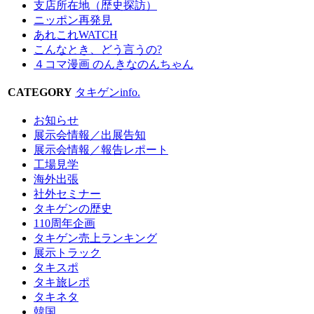
支店所在地（歴史探訪）
ニッポン再発見
あれこれWATCH
こんなとき、どう言うの?
４コマ漫画 のんきなのんちゃん
CATEGORY
タキゲンinfo.
お知らせ
展示会情報／出展告知
展示会情報／報告レポート
工場見学
海外出張
社外セミナー
タキゲンの歴史
110周年企画
タキゲン売上ランキング
展示トラック
タキスポ
タキ旅レポ
タキネタ
韓国