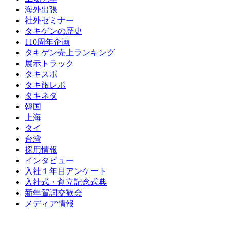
海外出張
社外セミナー
タキゲンの歴史
110周年企画
タキゲン売上ランキング
展示トラック
タキスポ
タキ旅レポ
タキネタ
韓国
上海
タイ
台湾
採用情報
インタビュー
入社１年目アンケート
入社式・創立記念式典
新年賀詞交歓会
メディア情報