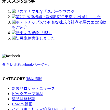
オススメの記事
サステナブルな「スポーツマスク」
第2回 医療機器・設備EXPO東京 に出展しました
ポテトチップスで有名な株式会社湖池屋のエコ活動
をご紹介
歴史ある果物 「梨」
防災訓練実施しました
タキレポFacebookページへ
CATEGORY
製品情報
新製品ロケットニュース
ピックアップ製品
製品開発秘話
How to 動画
ハイセキュリティ錠前TAKシリーズ