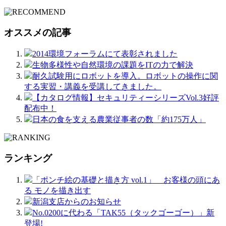
オススメの記事
2014環境フォーラムにて表彰されました
生物多様性や自然環境の課題をITの力で解決
耐久試験用にロボットを導入。ロボットの操作に関
する実習・講義を受講してきました。
【カタログ情報】セキュリティーシリーズVol.3好評
配布中！
日本の食を支える農業従事者の数「約175万人」
ランキング
「ポンチ絵の基礎と描き方 vol.1」 お客様の頭にあ
る モノを描き出す
新潟支店からのお知らせ
No.0200に代わる「TAK55（タックゴーゴー）」新
登場!