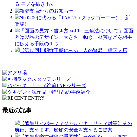
る モノを描き出す
新潟支店からのお知らせ
No.0200に代わる「TAK55（タックゴーゴー）」新
登場!
「図面の見方・書き方 vol.1 三角法について」図面
とは製品のデザイン、大きさ、動き、材質などを相手
に伝える手段の１つ
【第17回】朝鮮王朝にみる二人の賢君 韓国支店
最近の記事
【船舶サイバーフィジカルセキュリティ対策】その
航行、支えます。船舶の安全を支えるご提案。
【船舶水密性確保の重要性】その航行、支えます。