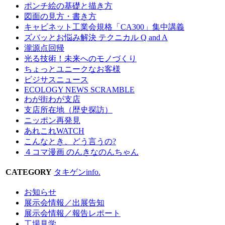
ポンチ絵の基礎と描き方
図面の見方・書き方
キャビネット工業会規格「CA300」集中講義
ズバッとお悩み解決 テクニカル Q and A
瀧源点回帰
光る技術！未来へのモノづくり
ちょっとユニークなお客様
ビジサスニュース
ECOLOGY NEWS SCRAMBLE
わが街わが支店
支店所在地（歴史探訪）
ニッポン再発見
あれこれWATCH
こんなとき、どう言うの?
４コマ漫画 のんきなのんちゃん
CATEGORY
タキゲンinfo.
お知らせ
展示会情報／出展告知
展示会情報／報告レポート
工場見学