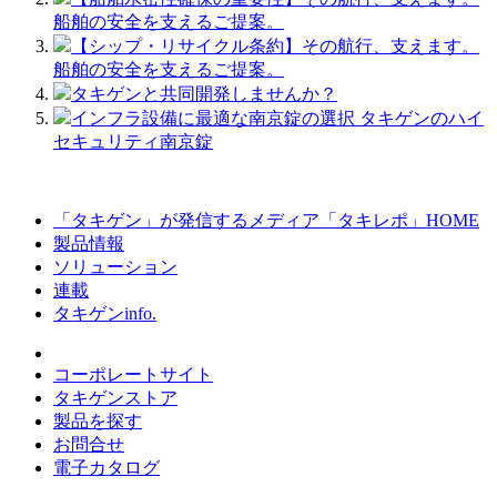
船舶の安全を支えるご提案。
【シップ・リサイクル条約】その航行、支えます。
船舶の安全を支えるご提案。
タキゲンと共同開発しませんか？
インフラ設備に最適な南京錠の選択 タキゲンのハイ
セキュリティ南京錠
「タキゲン」が発信するメディア「タキレポ」HOME
製品情報
ソリューション
連載
タキゲンinfo.
コーポレートサイト
タキゲンストア
製品を探す
お問合せ
電子カタログ