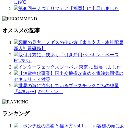
1.19℃
第40回モノづくりフェア【福岡】に出展しました
オススメの記事
図面の見方、ノギスの使い方【東京支店・本社配属
新入社員研修】
取付け方に、技あり「引き⼾⽤パッキン・ベース
FC-783」
インターフェックスジャパン 東京 に出展しました
【無電柱化事業】国土交通省が進める電線共同溝の
セキュリティ対策
世界の海に流出しているプラスチックごみの総量
「478万〜1,275万トン」
ランキング
「ポンチ絵の基礎と描き方 vol.1」 お客様の頭にあ