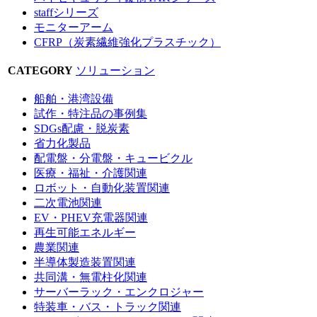
staffシリーズ
モニターアーム
CFRP（炭素繊維強化プラスチック）
CATEGORY
ソリューション
船舶・港湾設備
試作・特注品の事例集
SDGs配慮・脱炭素
省力化製品
配電盤・分電盤・キュービクル
医療・福祉・介護関連
ロボット・自動化装置関連
二次電池関連
EV・PHEV充電器関連
再生可能エネルギー
農業関連
半導体製造装置関連
共同溝・無電柱化関連
サーバーラック・エンクロジャー
特装車・バス・トラック関連