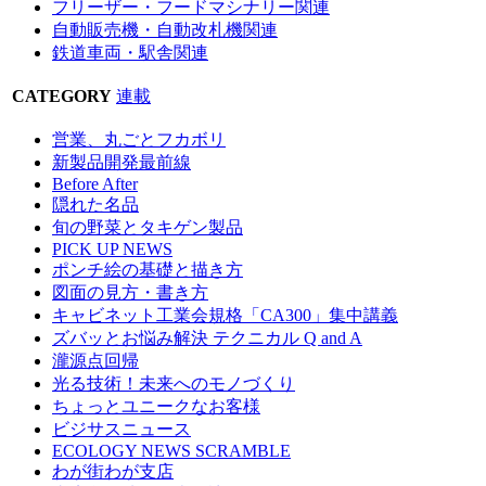
フリーザー・フードマシナリー関連
自動販売機・自動改札機関連
鉄道車両・駅舎関連
CATEGORY
連載
営業、丸ごとフカボリ
新製品開発最前線
Before After
隠れた名品
旬の野菜とタキゲン製品
PICK UP NEWS
ポンチ絵の基礎と描き方
図面の見方・書き方
キャビネット工業会規格「CA300」集中講義
ズバッとお悩み解決 テクニカル Q and A
瀧源点回帰
光る技術！未来へのモノづくり
ちょっとユニークなお客様
ビジサスニュース
ECOLOGY NEWS SCRAMBLE
わが街わが支店