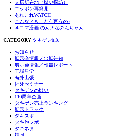
支店所在地（歴史探訪）
ニッポン再発見
あれこれWATCH
こんなとき、どう言うの?
４コマ漫画 のんきなのんちゃん
CATEGORY
タキゲンinfo.
お知らせ
展示会情報／出展告知
展示会情報／報告レポート
工場見学
海外出張
社外セミナー
タキゲンの歴史
110周年企画
タキゲン売上ランキング
展示トラック
タキスポ
タキ旅レポ
タキネタ
韓国