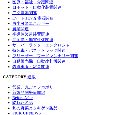
医療・福祉・介護関連
ロボット・自動化装置関連
二次電池関連
EV・PHEV充電器関連
再生可能エネルギー
農業関連
半導体製造装置関連
共同溝・無電柱化関連
サーバーラック・エンクロジャー
特装車・バス・トラック関連
フリーザー・フードマシナリー関連
自動販売機・自動改札機関連
鉄道車両・駅舎関連
CATEGORY
連載
営業、丸ごとフカボリ
新製品開発最前線
Before After
隠れた名品
旬の野菜とタキゲン製品
PICK UP NEWS