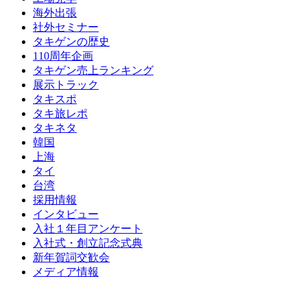
海外出張
社外セミナー
タキゲンの歴史
110周年企画
タキゲン売上ランキング
展示トラック
タキスポ
タキ旅レポ
タキネタ
韓国
上海
タイ
台湾
採用情報
インタビュー
入社１年目アンケート
入社式・創立記念式典
新年賀詞交歓会
メディア情報