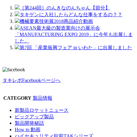
［第244回］のんきなのんちゃん【節分】
タキゲンに入社したらどんな仕事をするの？？
機械要素技術展2018商品紹介動画
ASEAN最大級の製造業向けの展示会
「MANUFACTURING EXPO 2019」に今年も出展しま
した。
第7回 「産業振興フェア in いわた」に出展しました
タキレポFacebookページへ
CATEGORY
製品情報
新製品ロケットニュース
ピックアップ製品
製品開発秘話
How to 動画
ハイセキュリティ錠前TAKシリーズ