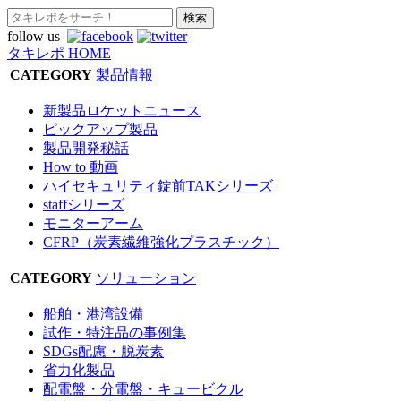
follow us
タキレポ HOME
CATEGORY
製品情報
新製品ロケットニュース
ピックアップ製品
製品開発秘話
How to 動画
ハイセキュリティ錠前TAKシリーズ
staffシリーズ
モニターアーム
CFRP（炭素繊維強化プラスチック）
CATEGORY
ソリューション
船舶・港湾設備
試作・特注品の事例集
SDGs配慮・脱炭素
省力化製品
配電盤・分電盤・キュービクル