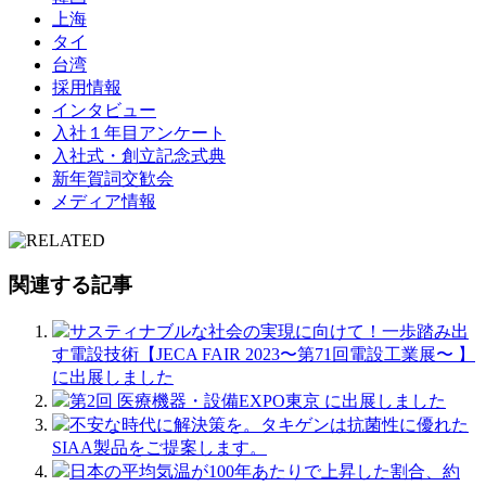
上海
タイ
台湾
採用情報
インタビュー
入社１年目アンケート
入社式・創立記念式典
新年賀詞交歓会
メディア情報
関連する記事
サスティナブルな社会の実現に向けて！一歩踏み出
す電設技術【JECA FAIR 2023〜第71回電設工業展〜 】
に出展しました
第2回 医療機器・設備EXPO東京 に出展しました
不安な時代に解決策を。タキゲンは抗菌性に優れた
SIAA製品をご提案します。
日本の平均気温が100年あたりで上昇した割合、約