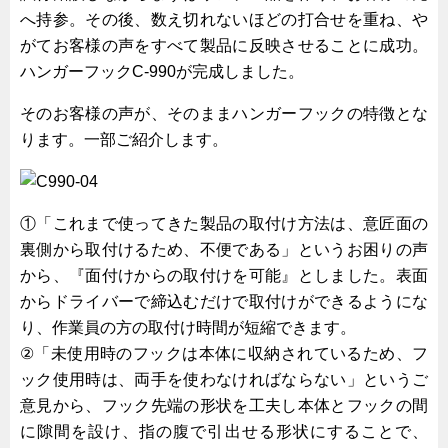
へ持参。その後、数え切れないほどの打合せを重ね、や
キャビネット工業会規格「CA300」集中講義
がてお客様の声をすべて製品に反映させることに成功。
ズバッとお悩み解決 テクニカル Q and A
ハンガーフックC-990が完成しました。
瀧源点回帰
そのお客様の声が、そのままハンガーフックの特徴とな
光る技術！未来へのモノづくり
ります。一部ご紹介します。
ちょっとユニークなお客様
ビジサスニュース
ECOLOGY NEWS SCRAMBLE
①「これまで使ってきた製品の取付け方法は、意匠面の
裏側から取付けるため、不便である」というお困りの声
わが街わが支店
から、『面付けからの取付けを可能』としました。表面
支店所在地（歴史探訪）
からドライバーで締込むだけで取付けができるようにな
ニッポン再発見
り、作業員の方の取付け時間が短縮できます。
②「未使用時のフックは本体に収納されているため、フ
あれこれWATCH
ック使用時は、両手を使わなければならない」というご
こんなとき、どう言うの?
意見から、フック先端の形状を工夫し本体とフックの間
４コマ漫画 のんきなのんちゃん
に隙間を設け、指の腹で引出せる形状にすることで、