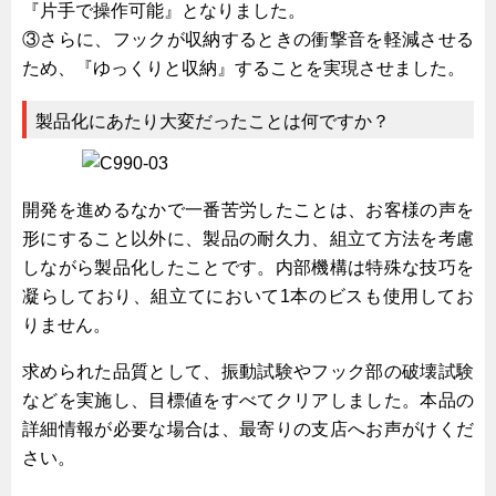
『片手で操作可能』となりました。
タキゲンinfo.
CATEGORY
③さらに、フックが収納するときの衝撃音を軽減させる
お知らせ
ため、『ゆっくりと収納』することを実現させました。
展示会情報／出展告知
展示会情報／報告レポート
製品化にあたり大変だったことは何ですか？
工場見学
海外出張
開発を進めるなかで一番苦労したことは、お客様の声を
社外セミナー
形にすること以外に、製品の耐久力、組立て方法を考慮
タキゲンの歴史
しながら製品化したことです。内部機構は特殊な技巧を
凝らしており、組立てにおいて1本のビスも使用してお
110周年企画
りません。
タキゲン売上ランキング
求められた品質として、振動試験やフック部の破壊試験
展示トラック
などを実施し、目標値をすべてクリアしました。本品の
タキスポ
詳細情報が必要な場合は、最寄りの支店へお声がけくだ
タキ旅レポ
さい。
タキネタ