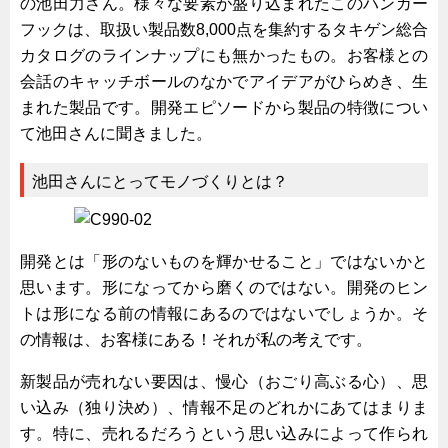
の池田力さん。様々な要素が盛り込まれたこのハンガー
船舶・港湾設備
フックは、取扱い製品数8,000点を集約するタキゲン総合
カタログのラインナップにも無かったもの。お客様との
試作・特注品の事例集
会話のキャッチボールのなかでアイデアがひらめき、生
SDGs配慮・脱炭素
まれた製品です。開発エピソードから製品の特徴につい
省力化製品
て池田さんに聞きました。
配電盤・分電盤・キュービクル
池田さんにとってモノづくりとは？
医療・福祉・介護関連
ロボット・自動化装置関連
二次電池関連
開発とは「形のないものを輝かせること」ではないかと
思います。形になってから磨くのではない。開発のヒン
EV・PHEV充電器関連
トは形になる前の情報にあるのではないでしょうか。そ
再生可能エネルギー
の情報は、お客様にある！それが私の考えです。
農業関連
新製品が売れない要因は、慢心（おごり高ぶる心）、思
半導体製造装置関連
い込み（独り決め）、情報不足のどれかにあてはまりま
共同溝・無電柱化関連
す。特に、売れるだろうという思い込みによって作られ