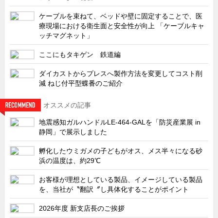
ケーブルを束ねて、ベッドや壁に固定することで、医
療現場における衛生面と安全性が向上 「ケーブルキャ
ッチマグネット」
ここにもタキゲン 鉄道編
ダイカストからプレスへ製作方法を変更してコスト削
減 ねじ付平型蝶番のご紹介
オススメの記事
地震感知ガルハンドルLE-464-GALを「防災産業展 in
静岡」で展示しました
孵化したウミガメの子どもがオス、メス半々になる砂
浜の温度は、約29℃
お客様が理想としている製品、イメージしている製品
を、当社が〝翻訳〞し具体化することがポイント
2026年度 新支店長のご挨拶