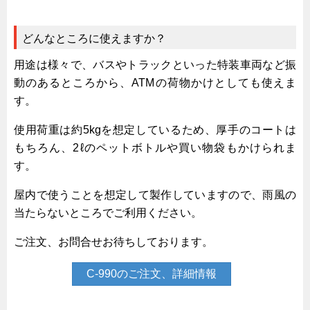
韓国
どんなところに使えますか？
上海
タイ
用途は様々で、バスやトラックといった特装車両など振
動のあるところから、ATMの荷物かけとしても使えま
台湾
す。
採用情報
使用荷重は約5kgを想定しているため、厚手のコートは
インタビュー
もちろん、2ℓのペットボトルや買い物袋もかけられま
入社１年目アンケート
す。
入社式・創立記念式典
屋内で使うことを想定して製作していますので、雨風の
新年賀詞交歓会
当たらないところでご利用ください。
メディア情報
ご注文、お問合せお待ちしております。
C-990のご注文、詳細情報