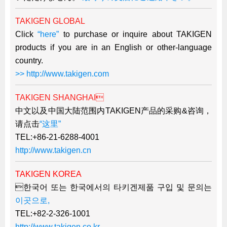
TAKIGEN GLOBAL
Click
“here”
to purchase or inquire about TAKIGEN
products if you are in an English or other-language
country.
>> http://www.takigen.com
TAKIGEN SHANGHAI
中文以及中国大陆范围内TAKIGEN产品的采购&咨询，
请点击
“这里”
TEL:+86-21-6288-4001
http://www.takigen.cn
TAKIGEN KOREA
한국어 또는 한국에서의 타키겐제품 구입 및 문의는
이곳으로,
TEL:+82-2-326-1001
http://www.takigen.co.kr