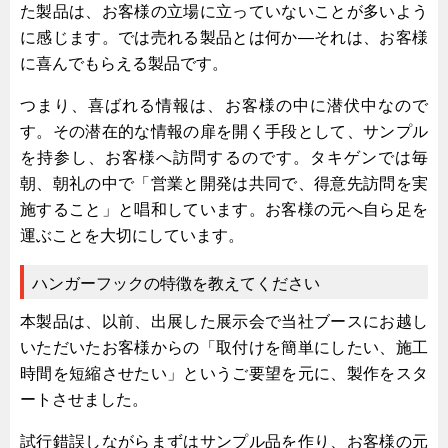
サーバーラック・エンクロジャー
た製品は、お客様の立場に立っていないことが多いよう
に感じます。では売れる製品とは何か―それは、お客様
特装車・バス・トラック関連
に喜んでもらえる製品です。
フリーザー・フードマシナリー関連
つまり、喜ばれる情報は、お客様の中に潜伏中なので
自動販売機・自動改札機関連
す。その潜在的な情報の扉を開く手段として、サンプル
鉄道車両・駅舎関連
を持参し、お客様へ訪問するのです。タキゲンでは毎
連載
CATEGORY
朝、朝礼の中で「営業と開発は共同で、得意先訪問を実
営業、丸ごとフカボリ
施すること」と唱和しています。お客様の元へ自ら足を
運ぶことを大切にしています。
新製品開発最前線
Before After
ハンガーフックの特徴を教えてください
隠れた名品
本製品は、以前、出展した展示会で当社ブースにお越し
旬の野菜とタキゲン製品
いただいたお客様からの「取付けを簡単にしたい、施工
時間を短縮させたい」というご要望を元に、製作をスタ
PICK UP NEWS
ートさせました。
ポンチ絵の基礎と描き方
図面の見方・書き方
試行錯誤しながらまずはサンプル品を作り、お客様の元