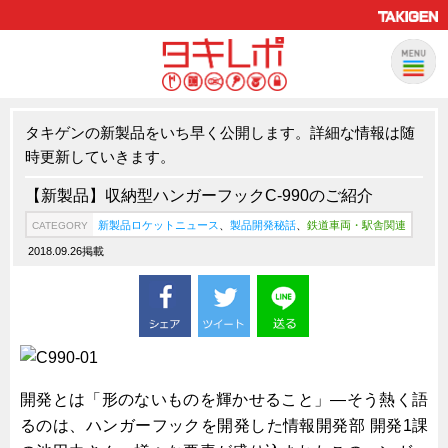
タキゲンの新製品をいち早く公開します。詳細な情報は随
製品情報
CATEGORY
時更新していきます。
新製品ロケットニュース
【新製品】収納型ハンガーフックC-990のご紹介
ピックアップ製品
新製品ロケットニュース
、
製品開発秘話
、
鉄道車両・駅舎関連
CATEGORY
製品開発秘話
2018.09.26掲載
How to 動画
ハイセキュリティ錠前TAKシリーズ
staffシリーズ
モニターアーム
開発とは「形のないものを輝かせること」―そう熱く語
CFRP（炭素繊維強化プラスチック）
るのは、ハンガーフックを開発した情報開発部 開発1課
ソリューション
CATEGORY