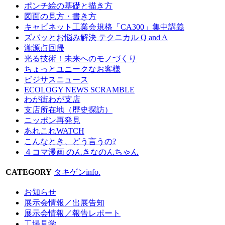
ポンチ絵の基礎と描き方
図面の見方・書き方
キャビネット工業会規格「CA300」集中講義
ズバッとお悩み解決 テクニカル Q and A
瀧源点回帰
光る技術！未来へのモノづくり
ちょっとユニークなお客様
ビジサスニュース
ECOLOGY NEWS SCRAMBLE
わが街わが支店
支店所在地（歴史探訪）
ニッポン再発見
あれこれWATCH
こんなとき、どう言うの?
４コマ漫画 のんきなのんちゃん
CATEGORY
タキゲンinfo.
お知らせ
展示会情報／出展告知
展示会情報／報告レポート
工場見学