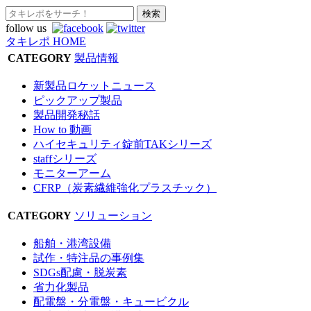
follow us
タキレポ HOME
CATEGORY
製品情報
新製品ロケットニュース
ピックアップ製品
製品開発秘話
How to 動画
ハイセキュリティ錠前TAKシリーズ
staffシリーズ
モニターアーム
CFRP（炭素繊維強化プラスチック）
CATEGORY
ソリューション
船舶・港湾設備
試作・特注品の事例集
SDGs配慮・脱炭素
省力化製品
配電盤・分電盤・キュービクル