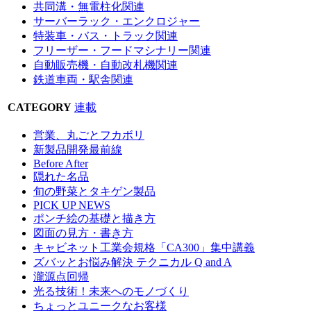
共同溝・無電柱化関連
サーバーラック・エンクロジャー
特装車・バス・トラック関連
フリーザー・フードマシナリー関連
自動販売機・自動改札機関連
鉄道車両・駅舎関連
CATEGORY
連載
営業、丸ごとフカボリ
新製品開発最前線
Before After
隠れた名品
旬の野菜とタキゲン製品
PICK UP NEWS
ポンチ絵の基礎と描き方
図面の見方・書き方
キャビネット工業会規格「CA300」集中講義
ズバッとお悩み解決 テクニカル Q and A
瀧源点回帰
光る技術！未来へのモノづくり
ちょっとユニークなお客様