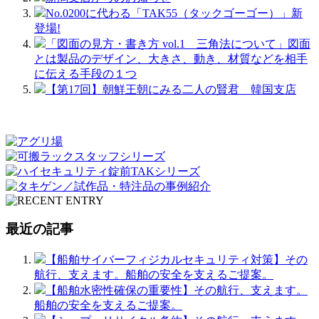
No.0200に代わる「TAK55（タックゴーゴー）」新
登場!
「図面の見方・書き方 vol.1 三角法について」図面
とは製品のデザイン、大きさ、動き、材質などを相手
に伝える手段の１つ
【第17回】朝鮮王朝にみる二人の賢君 韓国支店
最近の記事
【船舶サイバーフィジカルセキュリティ対策】その
航行、支えます。船舶の安全を支えるご提案。
【船舶水密性確保の重要性】その航行、支えます。
船舶の安全を支えるご提案。