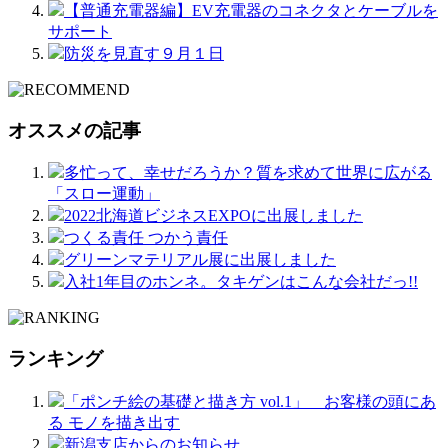
【普通充電器編】EV充電器のコネクタとケーブルを
サポート
防災を見直す９月１日
オススメの記事
多忙って、幸せだろうか？質を求めて世界に広がる
「スロー運動」
2022北海道ビジネスEXPOに出展しました
つくる責任 つかう責任
グリーンマテリアル展に出展しました
入社1年目のホンネ。タキゲンはこんな会社だっ!!
ランキング
「ポンチ絵の基礎と描き方 vol.1」 お客様の頭にあ
る モノを描き出す
新潟支店からのお知らせ