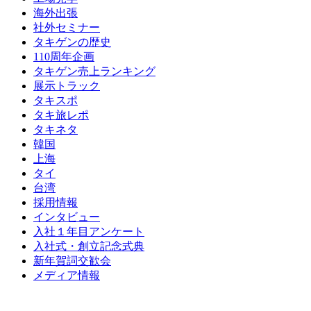
海外出張
社外セミナー
タキゲンの歴史
110周年企画
タキゲン売上ランキング
展示トラック
タキスポ
タキ旅レポ
タキネタ
韓国
上海
タイ
台湾
採用情報
インタビュー
入社１年目アンケート
入社式・創立記念式典
新年賀詞交歓会
メディア情報