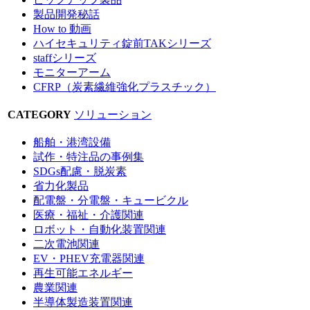
製品開発秘話
How to 動画
ハイセキュリティ錠前TAKシリーズ
staffシリーズ
モニターアーム
CFRP（炭素繊維強化プラスチック）
CATEGORY
ソリューション
船舶・港湾設備
試作・特注品の事例集
SDGs配慮・脱炭素
省力化製品
配電盤・分電盤・キュービクル
医療・福祉・介護関連
ロボット・自動化装置関連
二次電池関連
EV・PHEV充電器関連
再生可能エネルギー
農業関連
半導体製造装置関連