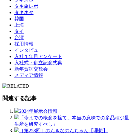
タキ旅レポ
タキネタ
韓国
上海
タイ
台湾
採用情報
インタビュー
入社１年目アンケート
入社式・創立記念式典
新年賀詞交歓会
メディア情報
関連する記事
2024年展示会情報
「今までの概念を捨て、本当の意味での多品種少量
生産を研究すべし」
［第258回］のんきなのんちゃん【理想】