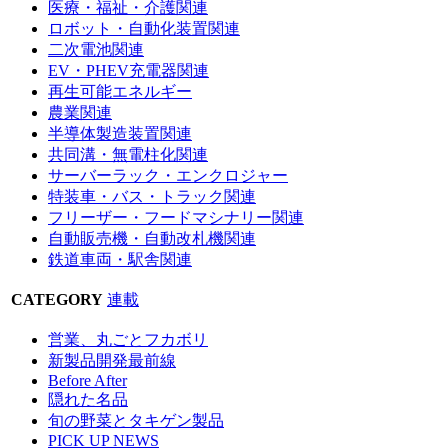
医療・福祉・介護関連
ロボット・自動化装置関連
二次電池関連
EV・PHEV充電器関連
再生可能エネルギー
農業関連
半導体製造装置関連
共同溝・無電柱化関連
サーバーラック・エンクロジャー
特装車・バス・トラック関連
フリーザー・フードマシナリー関連
自動販売機・自動改札機関連
鉄道車両・駅舎関連
CATEGORY
連載
営業、丸ごとフカボリ
新製品開発最前線
Before After
隠れた名品
旬の野菜とタキゲン製品
PICK UP NEWS