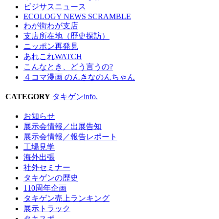
ビジサスニュース
ECOLOGY NEWS SCRAMBLE
わが街わが支店
支店所在地（歴史探訪）
ニッポン再発見
あれこれWATCH
こんなとき、どう言うの?
４コマ漫画 のんきなのんちゃん
CATEGORY
タキゲンinfo.
お知らせ
展示会情報／出展告知
展示会情報／報告レポート
工場見学
海外出張
社外セミナー
タキゲンの歴史
110周年企画
タキゲン売上ランキング
展示トラック
タキスポ