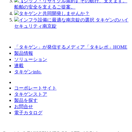
【シップ・リサイクル条約】その航行、支えます。
船舶の安全を支えるご提案。
タキゲンと共同開発しませんか？
インフラ設備に最適な南京錠の選択 タキゲンのハイ
セキュリティ南京錠
「タキゲン」が発信するメディア「タキレポ」HOME
製品情報
ソリューション
連載
タキゲンinfo.
コーポレートサイト
タキゲンストア
製品を探す
お問合せ
電子カタログ