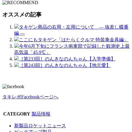
オススメの記事
タキゲン商品の右用・左用について ― 抜差し蝶番
編 ―
ここにもタキゲン「はたらくクルマ 特装車金具編」
今年6月下旬にフランス南東部で記録した観測史上最
高気温「45.9℃」
［第233回］のんきなのんちゃん【入学準備】
［第243回］のんきなのんちゃん【地元愛】
タキレポFacebookページへ
CATEGORY
製品情報
新製品ロケットニュース
ピックアップ製品