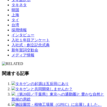
タキネタ
韓国
上海
タイ
台湾
採用情報
インタビュー
入社１年目アンケート
入社式・創立記念式典
新年賀詞交歓会
メディア情報
関連する記事
タキゲンの起源は五反田にあり
タキゲンと共同開発しませんか？
［第20回／千葉県］東京への通勤圏と 豊かな自然と
気候の房総
施設園芸・植物工場展（GPEC）に出展しました。