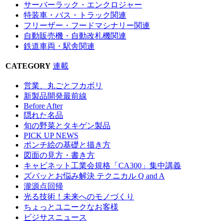
サーバーラック・エンクロジャー
特装車・バス・トラック関連
フリーザー・フードマシナリー関連
自動販売機・自動改札機関連
鉄道車両・駅舎関連
CATEGORY
連載
営業、丸ごとフカボリ
新製品開発最前線
Before After
隠れた名品
旬の野菜とタキゲン製品
PICK UP NEWS
ポンチ絵の基礎と描き方
図面の見方・書き方
キャビネット工業会規格「CA300」集中講義
ズバッとお悩み解決 テクニカル Q and A
瀧源点回帰
光る技術！未来へのモノづくり
ちょっとユニークなお客様
ビジサスニュース