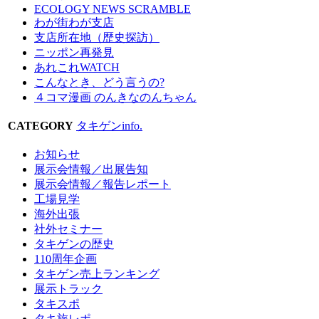
ECOLOGY NEWS SCRAMBLE
わが街わが支店
支店所在地（歴史探訪）
ニッポン再発見
あれこれWATCH
こんなとき、どう言うの?
４コマ漫画 のんきなのんちゃん
CATEGORY
タキゲンinfo.
お知らせ
展示会情報／出展告知
展示会情報／報告レポート
工場見学
海外出張
社外セミナー
タキゲンの歴史
110周年企画
タキゲン売上ランキング
展示トラック
タキスポ
タキ旅レポ