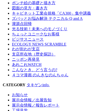
ポンチ絵の基礎と描き方
図面の見方・書き方
キャビネット工業会規格「CA300」集中講義
ズバッとお悩み解決 テクニカル Q and A
瀧源点回帰
光る技術！未来へのモノづくり
ちょっとユニークなお客様
ビジサスニュース
ECOLOGY NEWS SCRAMBLE
わが街わが支店
支店所在地（歴史探訪）
ニッポン再発見
あれこれWATCH
こんなとき、どう言うの?
４コマ漫画 のんきなのんちゃん
CATEGORY
タキゲンinfo.
お知らせ
展示会情報／出展告知
展示会情報／報告レポート
工場見学