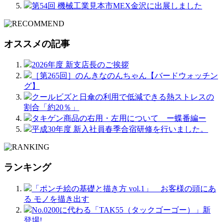
第54回 機械工業見本市MEX金沢に出展しました
オススメの記事
2026年度 新支店長のご挨拶
［第265回］のんきなのんちゃん【バードウォッチン
グ】
クールビズと日傘の利用で低減できる熱ストレスの
割合「約20％」
タキゲン商品の右用・左用について ー蝶番編ー
平成30年度 新入社員春季合宿研修を行いました。
ランキング
「ポンチ絵の基礎と描き方 vol.1」 お客様の頭にあ
る モノを描き出す
No.0200に代わる「TAK55（タックゴーゴー）」新
登場!