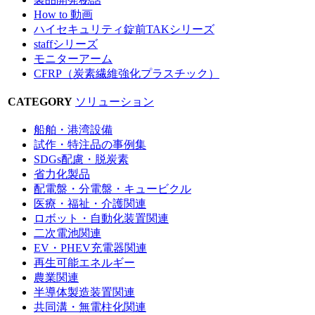
How to 動画
ハイセキュリティ錠前TAKシリーズ
staffシリーズ
モニターアーム
CFRP（炭素繊維強化プラスチック）
CATEGORY
ソリューション
船舶・港湾設備
試作・特注品の事例集
SDGs配慮・脱炭素
省力化製品
配電盤・分電盤・キュービクル
医療・福祉・介護関連
ロボット・自動化装置関連
二次電池関連
EV・PHEV充電器関連
再生可能エネルギー
農業関連
半導体製造装置関連
共同溝・無電柱化関連