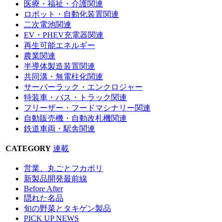
医療・福祉・介護関連
ロボット・自動化装置関連
二次電池関連
EV・PHEV充電器関連
再生可能エネルギー
農業関連
半導体製造装置関連
共同溝・無電柱化関連
サーバーラック・エンクロジャー
特装車・バス・トラック関連
フリーザー・フードマシナリー関連
自動販売機・自動改札機関連
鉄道車両・駅舎関連
CATEGORY
連載
営業、丸ごとフカボリ
新製品開発最前線
Before After
隠れた名品
旬の野菜とタキゲン製品
PICK UP NEWS