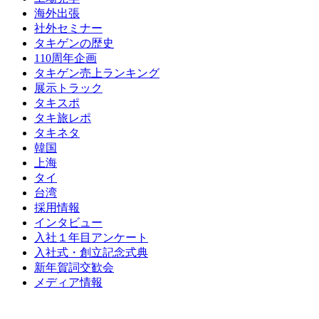
海外出張
社外セミナー
タキゲンの歴史
110周年企画
タキゲン売上ランキング
展示トラック
タキスポ
タキ旅レポ
タキネタ
韓国
上海
タイ
台湾
採用情報
インタビュー
入社１年目アンケート
入社式・創立記念式典
新年賀詞交歓会
メディア情報