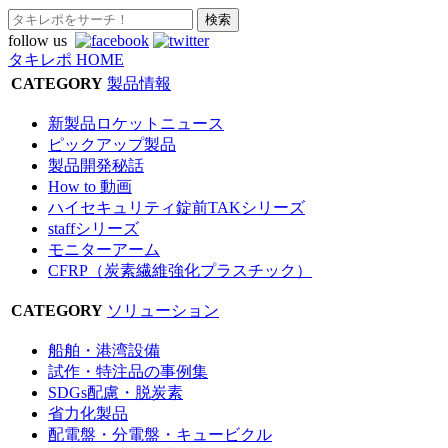
follow us
タキレポ HOME
CATEGORY
製品情報
新製品ロケットニュース
ピックアップ製品
製品開発秘話
How to 動画
ハイセキュリティ錠前TAKシリーズ
staffシリーズ
モニターアーム
CFRP（炭素繊維強化プラスチック）
CATEGORY
ソリューション
船舶・港湾設備
試作・特注品の事例集
SDGs配慮・脱炭素
省力化製品
配電盤・分電盤・キュービクル