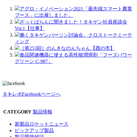
アグロ・イノベーション2021「最先端スマート農業
ブース」に出展しました。
ざっくばらんに聞きました！タキゲン社員座談会
Vol.1【仕事】
働くタキゲンパーソン討論会。クロストークミーテ
ィング
［第253回］のんきなのんちゃん【酉の市】
食品関連機器に使える高性能潤滑剤「フーズパワー
グリーン C-987」
タキレポFacebookページへ
CATEGORY
製品情報
新製品ロケットニュース
ピックアップ製品
製品開発秘話