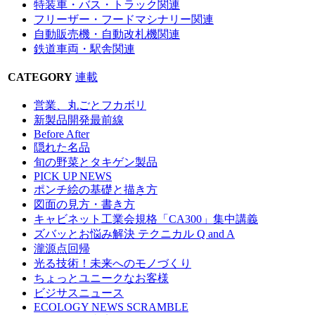
特装車・バス・トラック関連
フリーザー・フードマシナリー関連
自動販売機・自動改札機関連
鉄道車両・駅舎関連
CATEGORY
連載
営業、丸ごとフカボリ
新製品開発最前線
Before After
隠れた名品
旬の野菜とタキゲン製品
PICK UP NEWS
ポンチ絵の基礎と描き方
図面の見方・書き方
キャビネット工業会規格「CA300」集中講義
ズバッとお悩み解決 テクニカル Q and A
瀧源点回帰
光る技術！未来へのモノづくり
ちょっとユニークなお客様
ビジサスニュース
ECOLOGY NEWS SCRAMBLE