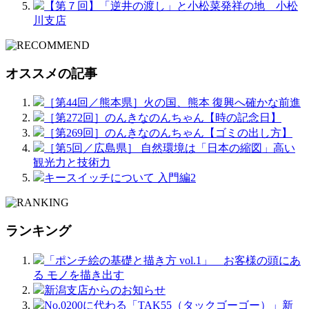
【第７回】「逆井の渡し」と小松菜発祥の地 小松
川支店
オススメの記事
［第44回／熊本県］火の国、熊本 復興へ確かな前進
［第272回］のんきなのんちゃん【時の記念日】
［第269回］のんきなのんちゃん【ゴミの出し方】
［第5回／広島県］ 自然環境は「日本の縮図」高い
観光力と技術力
キースイッチについて 入門編2
ランキング
「ポンチ絵の基礎と描き方 vol.1」 お客様の頭にあ
る モノを描き出す
新潟支店からのお知らせ
No.0200に代わる「TAK55（タックゴーゴー）」新