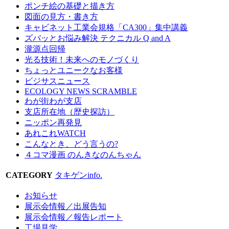
ポンチ絵の基礎と描き方
図面の見方・書き方
キャビネット工業会規格「CA300」集中講義
ズバッとお悩み解決 テクニカル Q and A
瀧源点回帰
光る技術！未来へのモノづくり
ちょっとユニークなお客様
ビジサスニュース
ECOLOGY NEWS SCRAMBLE
わが街わが支店
支店所在地（歴史探訪）
ニッポン再発見
あれこれWATCH
こんなとき、どう言うの?
４コマ漫画 のんきなのんちゃん
CATEGORY
タキゲンinfo.
お知らせ
展示会情報／出展告知
展示会情報／報告レポート
工場見学