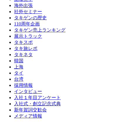
海外出張
社外セミナー
タキゲンの歴史
110周年企画
タキゲン売上ランキング
展示トラック
タキスポ
タキ旅レポ
タキネタ
韓国
上海
タイ
台湾
採用情報
インタビュー
入社１年目アンケート
入社式・創立記念式典
新年賀詞交歓会
メディア情報