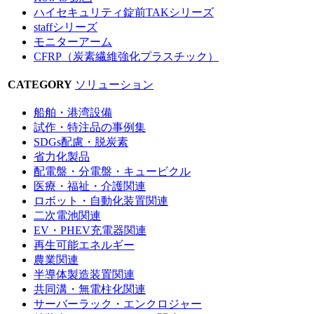
ハイセキュリティ錠前TAKシリーズ
staffシリーズ
モニターアーム
CFRP（炭素繊維強化プラスチック）
CATEGORY
ソリューション
船舶・港湾設備
試作・特注品の事例集
SDGs配慮・脱炭素
省力化製品
配電盤・分電盤・キュービクル
医療・福祉・介護関連
ロボット・自動化装置関連
二次電池関連
EV・PHEV充電器関連
再生可能エネルギー
農業関連
半導体製造装置関連
共同溝・無電柱化関連
サーバーラック・エンクロジャー