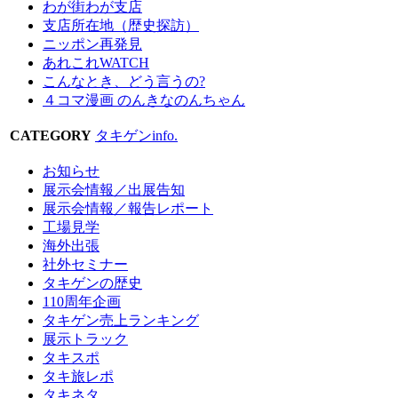
わが街わが支店
支店所在地（歴史探訪）
ニッポン再発見
あれこれWATCH
こんなとき、どう言うの?
４コマ漫画 のんきなのんちゃん
CATEGORY
タキゲンinfo.
お知らせ
展示会情報／出展告知
展示会情報／報告レポート
工場見学
海外出張
社外セミナー
タキゲンの歴史
110周年企画
タキゲン売上ランキング
展示トラック
タキスポ
タキ旅レポ
タキネタ