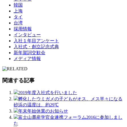
韓国
上海
タイ
台湾
採用情報
インタビュー
入社１年目アンケート
入社式・創立記念式典
新年賀詞交歓会
メディア情報
関連する記事
2019年度入社式を行いました
孵化したウミガメの子どもがオス、メス半々になる
砂浜の温度は、約29℃
年末年始休業のお知らせ
富士山麓産学官金連携フォーラム2016に参加しまし
た