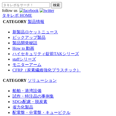
follow us
タキレポ HOME
CATEGORY
製品情報
新製品ロケットニュース
ピックアップ製品
製品開発秘話
How to 動画
ハイセキュリティ錠前TAKシリーズ
staffシリーズ
モニターアーム
CFRP（炭素繊維強化プラスチック）
CATEGORY
ソリューション
船舶・港湾設備
試作・特注品の事例集
SDGs配慮・脱炭素
省力化製品
配電盤・分電盤・キュービクル