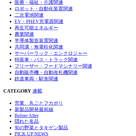
医療・福祉・介護関連
ロボット・自動化装置関連
二次電池関連
EV・PHEV充電器関連
再生可能エネルギー
農業関連
半導体製造装置関連
共同溝・無電柱化関連
サーバーラック・エンクロジャー
特装車・バス・トラック関連
フリーザー・フードマシナリー関連
自動販売機・自動改札機関連
鉄道車両・駅舎関連
CATEGORY
連載
営業、丸ごとフカボリ
新製品開発最前線
Before After
隠れた名品
旬の野菜とタキゲン製品
PICK UP NEWS