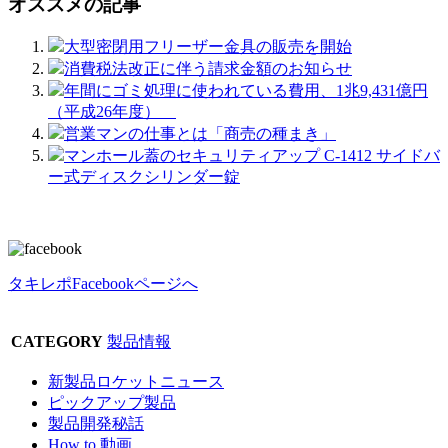
オススメの記事
大型密閉用フリーザー金具の販売を開始
消費税法改正に伴う請求金額のお知らせ
年間にゴミ処理に使われている費用、1兆9,431億円
（平成26年度）
営業マンの仕事とは「商売の種まき」
マンホール蓋のセキュリティアップ C-1412 サイドバ
ー式ディスクシリンダー錠
タキレポFacebookページへ
CATEGORY
製品情報
新製品ロケットニュース
ピックアップ製品
製品開発秘話
How to 動画