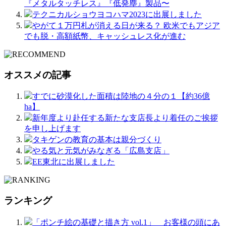
『メタルタッチレス』『低発塵』製品〜
テクニカルショウヨコハマ2023に出展しました
やがて１万円札が消える日が来る？ 欧米でもアジア
でも脱・高額紙幣、キャッシュレス化が進む
オススメの記事
すでに砂漠化した面積は陸地の４分の１【約36億
ha】
新年度より赴任する新たな支店長より着任のご挨拶
を申し上げます
タキゲンの教育の基本は親分づくり
やる気と元気がみなぎる「広島支店」
EE東北に出展しました
ランキング
「ポンチ絵の基礎と描き方 vol.1」 お客様の頭にあ