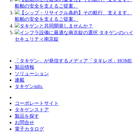
船舶の安全を支えるご提案。
【シップ・リサイクル条約】その航行、支えます。
船舶の安全を支えるご提案。
タキゲンと共同開発しませんか？
インフラ設備に最適な南京錠の選択 タキゲンのハイ
セキュリティ南京錠
「タキゲン」が発信するメディア「タキレポ」HOME
製品情報
ソリューション
連載
タキゲンinfo.
コーポレートサイト
タキゲンストア
製品を探す
お問合せ
電子カタログ