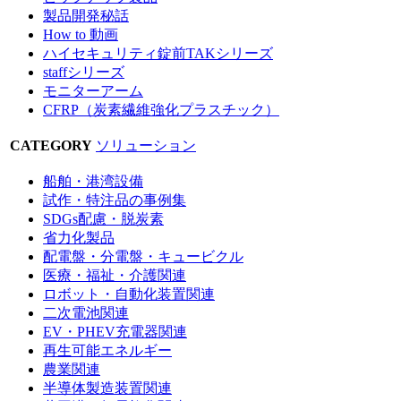
製品開発秘話
How to 動画
ハイセキュリティ錠前TAKシリーズ
staffシリーズ
モニターアーム
CFRP（炭素繊維強化プラスチック）
CATEGORY
ソリューション
船舶・港湾設備
試作・特注品の事例集
SDGs配慮・脱炭素
省力化製品
配電盤・分電盤・キュービクル
医療・福祉・介護関連
ロボット・自動化装置関連
二次電池関連
EV・PHEV充電器関連
再生可能エネルギー
農業関連
半導体製造装置関連