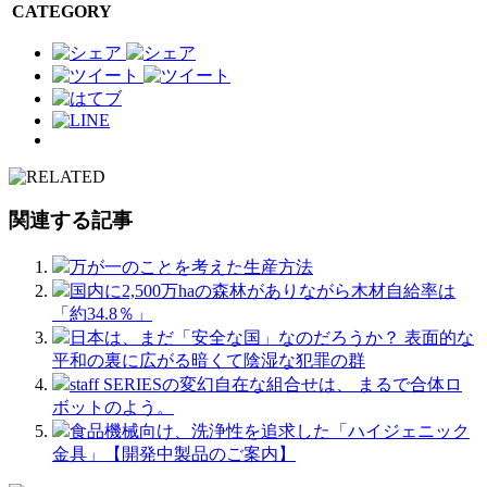
CATEGORY
関連する記事
万が一のことを考えた生産方法
国内に2,500万haの森林がありながら木材自給率は
「約34.8％」
日本は、まだ「安全な国」なのだろうか？ 表面的な
平和の裏に広がる暗くて陰湿な犯罪の群
staff SERIESの変幻自在な組合せは、 まるで合体ロ
ボットのよう。
食品機械向け、洗浄性を追求した「ハイジェニック
金具」【開発中製品のご案内】