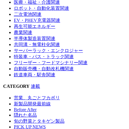
医療・福祉・介護関連
ロボット・自動化装置関連
二次電池関連
EV・PHEV充電器関連
再生可能エネルギー
農業関連
半導体製造装置関連
共同溝・無電柱化関連
サーバーラック・エンクロジャー
特装車・バス・トラック関連
フリーザー・フードマシナリー関連
自動販売機・自動改札機関連
鉄道車両・駅舎関連
CATEGORY
連載
営業、丸ごとフカボリ
新製品開発最前線
Before After
隠れた名品
旬の野菜とタキゲン製品
PICK UP NEWS