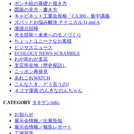
ポンチ絵の基礎と描き方
図面の見方・書き方
キャビネット工業会規格「CA300」集中講義
ズバッとお悩み解決 テクニカル Q and A
瀧源点回帰
光る技術！未来へのモノづくり
ちょっとユニークなお客様
ビジサスニュース
ECOLOGY NEWS SCRAMBLE
わが街わが支店
支店所在地（歴史探訪）
ニッポン再発見
あれこれWATCH
こんなとき、どう言うの?
４コマ漫画 のんきなのんちゃん
CATEGORY
タキゲンinfo.
お知らせ
展示会情報／出展告知
展示会情報／報告レポート
工場見学