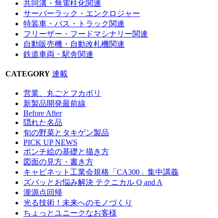
共同溝・無電柱化関連
サーバーラック・エンクロジャー
特装車・バス・トラック関連
フリーザー・フードマシナリー関連
自動販売機・自動改札機関連
鉄道車両・駅舎関連
CATEGORY
連載
営業、丸ごとフカボリ
新製品開発最前線
Before After
隠れた名品
旬の野菜とタキゲン製品
PICK UP NEWS
ポンチ絵の基礎と描き方
図面の見方・書き方
キャビネット工業会規格「CA300」集中講義
ズバッとお悩み解決 テクニカル Q and A
瀧源点回帰
光る技術！未来へのモノづくり
ちょっとユニークなお客様