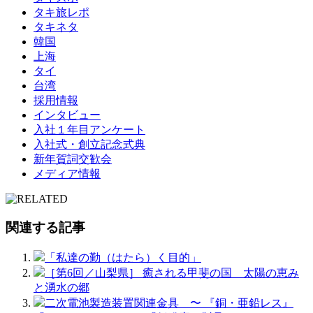
タキ旅レポ
タキネタ
韓国
上海
タイ
台湾
採用情報
インタビュー
入社１年目アンケート
入社式・創立記念式典
新年賀詞交歓会
メディア情報
関連する記事
「私達の勤（はたら）く目的」
［第6回／山梨県］ 癒される甲斐の国 太陽の恵み
と湧水の郷
二次電池製造装置関連金具 〜 『銅・亜鉛レス』