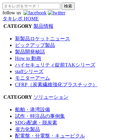
follow us
タキレポ HOME
CATEGORY
製品情報
新製品ロケットニュース
ピックアップ製品
製品開発秘話
How to 動画
ハイセキュリティ錠前TAKシリーズ
staffシリーズ
モニターアーム
CFRP（炭素繊維強化プラスチック）
CATEGORY
ソリューション
船舶・港湾設備
試作・特注品の事例集
SDGs配慮・脱炭素
省力化製品
配電盤・分電盤・キュービクル