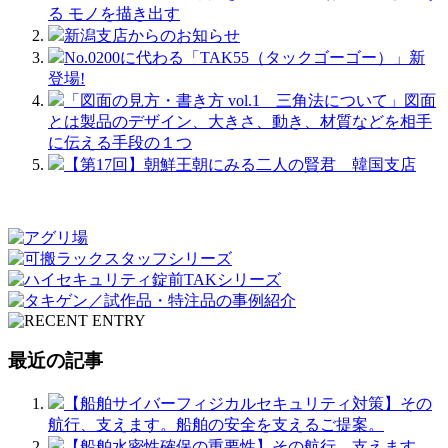
る モノを描き出す
新潟支店からのお知らせ
No.0200に代わる「TAK55（タックゴーゴー）」新
登場!
「図面の見方・書き方 vol.1 三角法について」図面
とは製品のデザイン、大きさ、動き、材質などを相手
に伝える手段の１つ
【第17回】朝鮮王朝にみる二人の賢君 韓国支店
最近の記事
【船舶サイバーフィジカルセキュリティ対策】その
航行、支えます。船舶の安全を支えるご提案。
【船舶水密性確保の重要性】その航行、支えます。