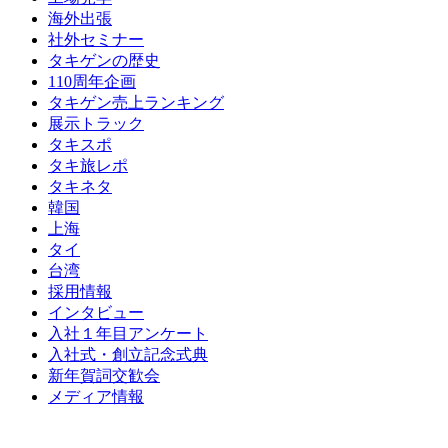
海外出張
社外セミナー
タキゲンの歴史
110周年企画
タキゲン売上ランキング
展示トラック
タキスポ
タキ旅レポ
タキネタ
韓国
上海
タイ
台湾
採用情報
インタビュー
入社１年目アンケート
入社式・創立記念式典
新年賀詞交歓会
メディア情報