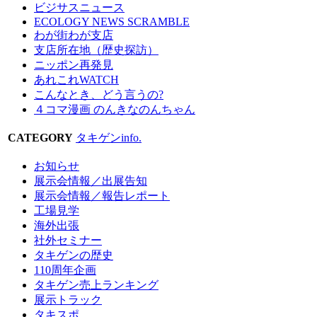
ビジサスニュース
ECOLOGY NEWS SCRAMBLE
わが街わが支店
支店所在地（歴史探訪）
ニッポン再発見
あれこれWATCH
こんなとき、どう言うの?
４コマ漫画 のんきなのんちゃん
CATEGORY
タキゲンinfo.
お知らせ
展示会情報／出展告知
展示会情報／報告レポート
工場見学
海外出張
社外セミナー
タキゲンの歴史
110周年企画
タキゲン売上ランキング
展示トラック
タキスポ