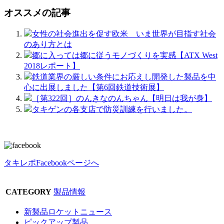
オススメの記事
女性の社会進出を促す欧米 いま世界が目指す社会
のあり方とは
郷に入っては郷に従うモノづくりを実感【ATX West
2018レポート】
鉄道業界の厳しい条件にお応えし開発した製品を中
心に出展しました【第6回鉄道技術展】
［第322回］のんきなのんちゃん【明日は我が身】
タキゲンの各支店で防災訓練を行いました。
タキレポFacebookページへ
CATEGORY
製品情報
新製品ロケットニュース
ピックアップ製品