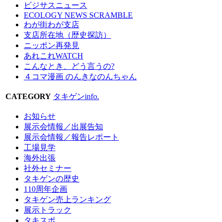
ビジサスニュース
ECOLOGY NEWS SCRAMBLE
わが街わが支店
支店所在地（歴史探訪）
ニッポン再発見
あれこれWATCH
こんなとき、どう言うの?
４コマ漫画 のんきなのんちゃん
CATEGORY
タキゲンinfo.
お知らせ
展示会情報／出展告知
展示会情報／報告レポート
工場見学
海外出張
社外セミナー
タキゲンの歴史
110周年企画
タキゲン売上ランキング
展示トラック
タキスポ