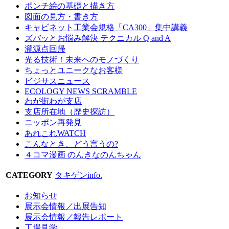
ポンチ絵の基礎と描き方
図面の見方・書き方
キャビネット工業会規格「CA300」集中講義
ズバッとお悩み解決 テクニカル Q and A
瀧源点回帰
光る技術！未来へのモノづくり
ちょっとユニークなお客様
ビジサスニュース
ECOLOGY NEWS SCRAMBLE
わが街わが支店
支店所在地（歴史探訪）
ニッポン再発見
あれこれWATCH
こんなとき、どう言うの?
４コマ漫画 のんきなのんちゃん
CATEGORY
タキゲンinfo.
お知らせ
展示会情報／出展告知
展示会情報／報告レポート
工場見学