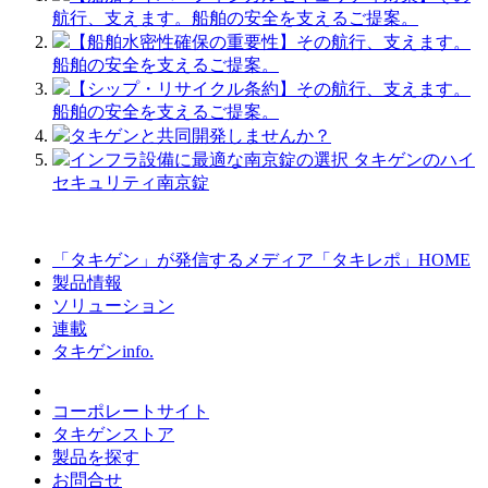
航行、支えます。船舶の安全を支えるご提案。
【船舶水密性確保の重要性】その航行、支えます。
船舶の安全を支えるご提案。
【シップ・リサイクル条約】その航行、支えます。
船舶の安全を支えるご提案。
タキゲンと共同開発しませんか？
インフラ設備に最適な南京錠の選択 タキゲンのハイ
セキュリティ南京錠
「タキゲン」が発信するメディア「タキレポ」HOME
製品情報
ソリューション
連載
タキゲンinfo.
コーポレートサイト
タキゲンストア
製品を探す
お問合せ