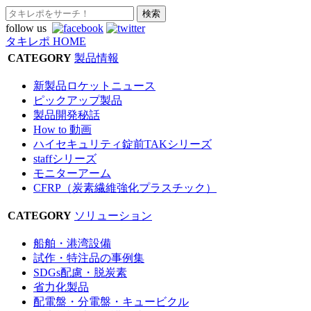
follow us
タキレポ HOME
CATEGORY
製品情報
新製品ロケットニュース
ピックアップ製品
製品開発秘話
How to 動画
ハイセキュリティ錠前TAKシリーズ
staffシリーズ
モニターアーム
CFRP（炭素繊維強化プラスチック）
CATEGORY
ソリューション
船舶・港湾設備
試作・特注品の事例集
SDGs配慮・脱炭素
省力化製品
配電盤・分電盤・キュービクル