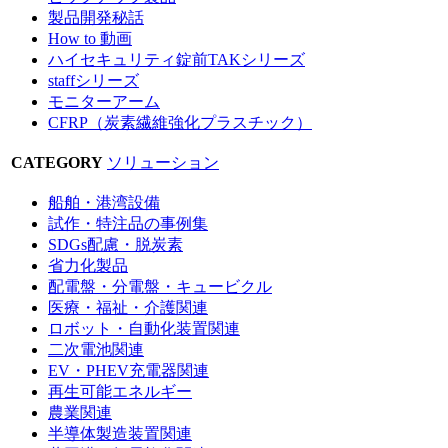
製品開発秘話
How to 動画
ハイセキュリティ錠前TAKシリーズ
staffシリーズ
モニターアーム
CFRP（炭素繊維強化プラスチック）
CATEGORY
ソリューション
船舶・港湾設備
試作・特注品の事例集
SDGs配慮・脱炭素
省力化製品
配電盤・分電盤・キュービクル
医療・福祉・介護関連
ロボット・自動化装置関連
二次電池関連
EV・PHEV充電器関連
再生可能エネルギー
農業関連
半導体製造装置関連