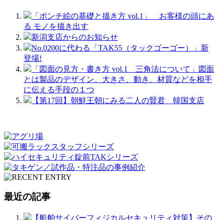
「ポンチ絵の基礎と描き方 vol.1」 お客様の頭にあ
る モノを描き出す
新潟支店からのお知らせ
No.0200に代わる「TAK55（タックゴーゴー）」新
登場!
「図面の見方・書き方 vol.1 三角法について」図面
とは製品のデザイン、大きさ、動き、材質などを相手
に伝える手段の１つ
【第17回】朝鮮王朝にみる二人の賢君 韓国支店
最近の記事
【船舶サイバーフィジカルセキュリティ対策】その