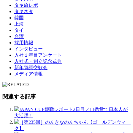
タキ旅レポ
タキネタ
韓国
上海
タイ
台湾
採用情報
インタビュー
入社１年目アンケート
入社式・創立記念式典
新年賀詞交歓会
メディア情報
関連する記事
JAPAN CUP観戦レポート2日目／山岳賞で日本人が
大活躍！
［第235回］のんきなのんちゃん【ゴールデンウィー
ク】