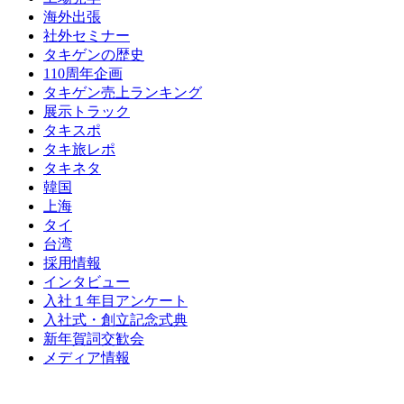
海外出張
社外セミナー
タキゲンの歴史
110周年企画
タキゲン売上ランキング
展示トラック
タキスポ
タキ旅レポ
タキネタ
韓国
上海
タイ
台湾
採用情報
インタビュー
入社１年目アンケート
入社式・創立記念式典
新年賀詞交歓会
メディア情報