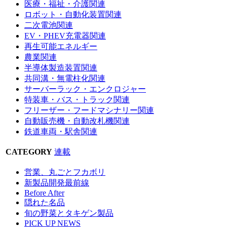
医療・福祉・介護関連
ロボット・自動化装置関連
二次電池関連
EV・PHEV充電器関連
再生可能エネルギー
農業関連
半導体製造装置関連
共同溝・無電柱化関連
サーバーラック・エンクロジャー
特装車・バス・トラック関連
フリーザー・フードマシナリー関連
自動販売機・自動改札機関連
鉄道車両・駅舎関連
CATEGORY
連載
営業、丸ごとフカボリ
新製品開発最前線
Before After
隠れた名品
旬の野菜とタキゲン製品
PICK UP NEWS