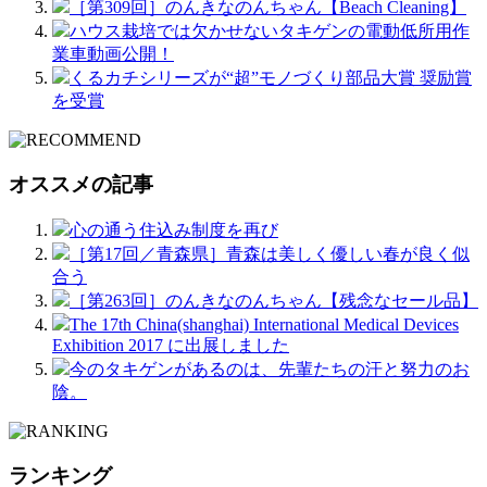
［第309回］のんきなのんちゃん【Beach Cleaning】
ハウス栽培では欠かせないタキゲンの電動低所用作
業車動画公開！
くるカチシリーズが“超”モノづくり部品大賞 奨励賞
を受賞
オススメの記事
心の通う住込み制度を再び
［第17回／青森県］青森は美しく優しい春が良く似
合う
［第263回］のんきなのんちゃん【残念なセール品】
The 17th China(shanghai) International Medical Devices
Exhibition 2017 に出展しました
今のタキゲンがあるのは、先輩たちの汗と努力のお
陰。
ランキング