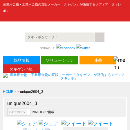
産業用金物・工業用金物の直販メーカー「タキゲン」が発信するメディア「タキレ
ポ」
製品情報
CATEGORY
follow us
新製品ロケットニュース
ピックアップ製品
製品情報
ソリューション
連載
タキゲンinfo.
製品開発秘話
How to 動画
ハイセキュリティ錠前TAKシリーズ
HOME
>
>
unique2604_3
staffシリーズ
unique2604_3
モニターアーム
2026.03.27掲載
CATEGORY
CFRP（炭素繊維強化プラスチック）
ソリューション
CATEGORY