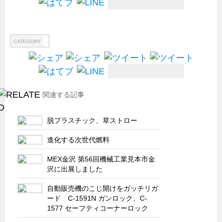
船舶・港湾設備
試作・特注品の事例集
CATEGORY
SDGs配慮・脱炭素
省力化製品
配電盤・分電盤・キュービクル
関連する記事
医療・福祉・介護関連
ロボット・自動化装置関連
脱プラスチック、草ストロー
二次電池関連
進化する次世代燃料
EV・PHEV充電器関連
MEX金沢 第56回機械工業見本市金
再生可能エネルギー
沢に出展しました
農業関連
自動販売機のこじ開けをガッチリガ
半導体製造装置関連
ード C-1591N ガンロック、C-
1577 セーフティコーナーロック
共同溝・無電柱化関連