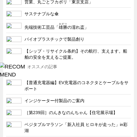
営業、丸ごとフカボリ「東京支店」
サステナブルな傘
おがつ
先端技術工芸品「
雄勝
の濡れ盃」
バイオプラスチックで製品創り
【シップ・リサイクル条約】その航行、支えます。船
舶の安全を支えるご提案。
オススメの記事
【普通充電器編】EV充電器のコネクタとケーブルをサ
ポート
インジケーター付製品のご案内
［第239回］のんきなのんちゃん【住宅展示場】
ベジタブルマラソン「新入社員 ヒロキが走った」in彩
湖