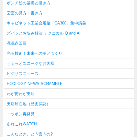
ポンチ絵の基礎と描き方
図面の見方・書き方
キャビネット工業会規格「CA300」集中講義
ズバッとお悩み解決 テクニカル Q and A
瀧源点回帰
光る技術！未来へのモノづくり
ちょっとユニークなお客様
ビジサスニュース
ECOLOGY NEWS SCRAMBLE
わが街わが支店
支店所在地（歴史探訪）
ニッポン再発見
あれこれWATCH
こんなとき、どう言うの?