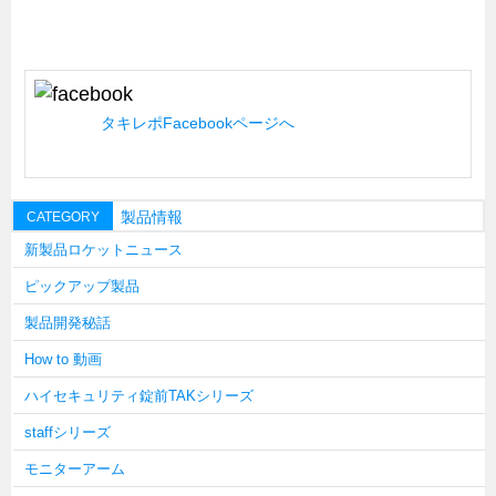
キャビネット工業会規格「CA300」集中講義
ズバッとお悩み解決 テクニカル Q and A
瀧源点回帰
タキレポFacebookページへ
光る技術！未来へのモノづくり
ちょっとユニークなお客様
ビジサスニュース
製品情報
CATEGORY
ECOLOGY NEWS SCRAMBLE
新製品ロケットニュース
わが街わが支店
ピックアップ製品
支店所在地（歴史探訪）
製品開発秘話
ニッポン再発見
How to 動画
あれこれWATCH
ハイセキュリティ錠前TAKシリーズ
こんなとき、どう言うの?
staffシリーズ
４コマ漫画 のんきなのんちゃん
モニターアーム