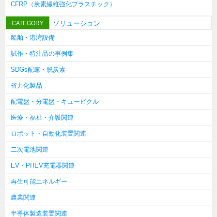
CFRP（炭素繊維強化プラスチック）
タキゲンinfo.
CATEGORY
お知らせ
ソリューション
CATEGORY
展示会情報／出展告知
船舶・港湾設備
展示会情報／報告レポート
試作・特注品の事例集
工場見学
SDGs配慮・脱炭素
海外出張
省力化製品
社外セミナー
配電盤・分電盤・キュービクル
タキゲンの歴史
医療・福祉・介護関連
110周年企画
ロボット・自動化装置関連
タキゲン売上ランキング
二次電池関連
展示トラック
EV・PHEV充電器関連
タキスポ
再生可能エネルギー
タキ旅レポ
農業関連
タキネタ
半導体製造装置関連