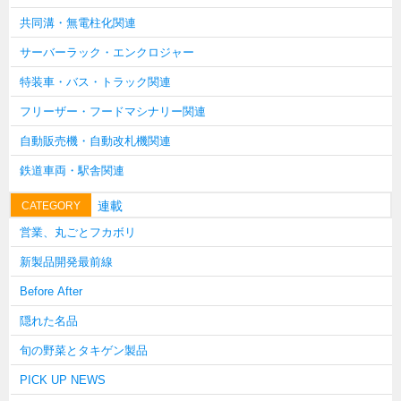
韓国
共同溝・無電柱化関連
上海
サーバーラック・エンクロジャー
タイ
特装車・バス・トラック関連
台湾
フリーザー・フードマシナリー関連
採用情報
自動販売機・自動改札機関連
インタビュー
鉄道車両・駅舎関連
入社１年目アンケート
連載
CATEGORY
入社式・創立記念式典
営業、丸ごとフカボリ
新年賀詞交歓会
新製品開発最前線
メディア情報
Before After
隠れた名品
旬の野菜とタキゲン製品
PICK UP NEWS