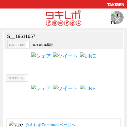
S__19611657
製品情報
CATEGORY
2021.06.16掲載
CATEGORY
新製品ロケットニュース
ピックアップ製品
製品開発秘話
How to 動画
CATEGORY
ハイセキュリティ錠前TAKシリーズ
staffシリーズ
モニターアーム
CFRP（炭素繊維強化プラスチック）
タキレポFacebookページへ
ソリューション
CATEGORY