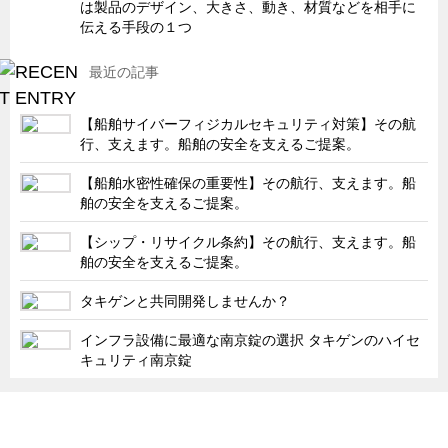
は製品のデザイン、大きさ、動き、材質などを相手に
キャビネット工業会規格「CA300」集中講義
伝える手段の１つ
ズバッとお悩み解決 テクニカル Q and A
最近の記事
瀧源点回帰
【船舶サイバーフィジカルセキュリティ対策】その航
光る技術！未来へのモノづくり
行、支えます。船舶の安全を支えるご提案。
ちょっとユニークなお客様
【船舶水密性確保の重要性】その航行、支えます。船
ビジサスニュース
舶の安全を支えるご提案。
ECOLOGY NEWS SCRAMBLE
【シップ・リサイクル条約】その航行、支えます。船
わが街わが支店
舶の安全を支えるご提案。
支店所在地（歴史探訪）
タキゲンと共同開発しませんか？
ニッポン再発見
インフラ設備に最適な南京錠の選択 タキゲンのハイセ
あれこれWATCH
キュリティ南京錠
こんなとき、どう言うの?
「タキゲン」が発信するメディア「タキレポ」HOME
４コマ漫画 のんきなのんちゃん
製品情報
ソリューション
連載
タキゲンinfo.