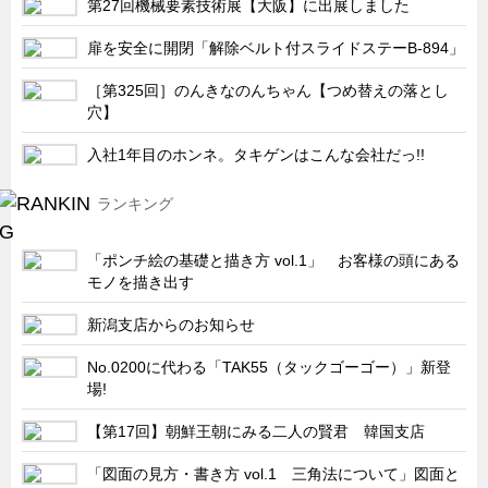
第27回機械要素技術展【大阪】に出展しました
サーバーラック・エンクロジャー
特装車・バス・トラック関連
扉を安全に開閉「解除ベルト付スライドステーB-894」
フリーザー・フードマシナリー関連
［第325回］のんきなのんちゃん【つめ替えの落とし
穴】
自動販売機・自動改札機関連
鉄道車両・駅舎関連
入社1年目のホンネ。タキゲンはこんな会社だっ!!
連載
CATEGORY
ランキング
営業、丸ごとフカボリ
「ポンチ絵の基礎と描き方 vol.1」 お客様の頭にある
新製品開発最前線
モノを描き出す
Before After
新潟支店からのお知らせ
隠れた名品
No.0200に代わる「TAK55（タックゴーゴー）」新登
旬の野菜とタキゲン製品
場!
PICK UP NEWS
【第17回】朝鮮王朝にみる二人の賢君 韓国支店
ポンチ絵の基礎と描き方
「図面の見方・書き方 vol.1 三角法について」図面と
図面の見方・書き方