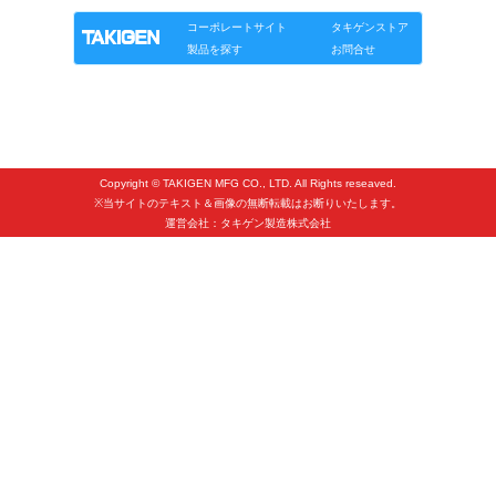
タキゲンinfo.
CATEGORY
コーポレートサイト
タキゲンストア
お知らせ
製品を探す
お問合せ
展示会情報／出展告知
展示会情報／報告レポート
工場見学
Copyright © TAKIGEN MFG CO., LTD. All Rights reseaved.
海外出張
※当サイトのテキスト＆画像の無断転載はお断りいたします。
運営会社：タキゲン製造株式会社
社外セミナー
タキゲンの歴史
110周年企画
タキゲン売上ランキング
展示トラック
タキスポ
タキ旅レポ
タキネタ