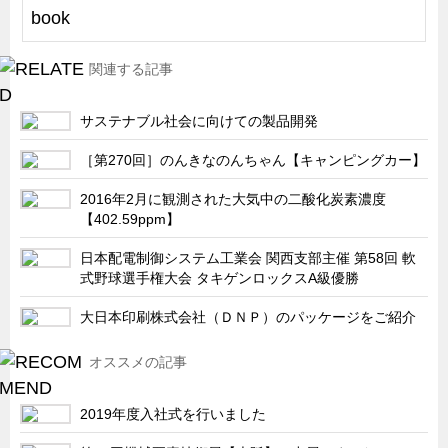
船舶・港湾設備
試作・特注品の事例集
関連する記事
SDGs配慮・脱炭素
サステナブル社会に向けての製品開発
省力化製品
配電盤・分電盤・キュービクル
［第270回］のんきなのんちゃん【キャンピングカー】
医療・福祉・介護関連
2016年2月に観測された大気中の二酸化炭素濃度
【402.59ppm】
ロボット・自動化装置関連
日本配電制御システム工業会 関西支部主催 第58回 軟
二次電池関連
式野球選手権大会 タキゲンロックスA級優勝
EV・PHEV充電器関連
大日本印刷株式会社（ＤＮＰ）のパッケージをご紹介
再生可能エネルギー
農業関連
オススメの記事
半導体製造装置関連
2019年度入社式を行いました
共同溝・無電柱化関連