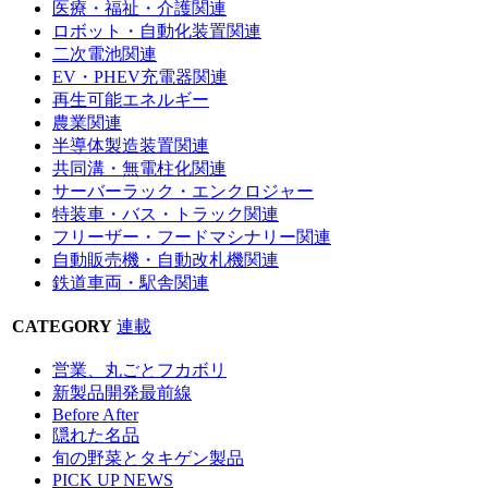
医療・福祉・介護関連
ロボット・自動化装置関連
二次電池関連
EV・PHEV充電器関連
再生可能エネルギー
農業関連
半導体製造装置関連
共同溝・無電柱化関連
サーバーラック・エンクロジャー
特装車・バス・トラック関連
フリーザー・フードマシナリー関連
自動販売機・自動改札機関連
鉄道車両・駅舎関連
CATEGORY
連載
営業、丸ごとフカボリ
新製品開発最前線
Before After
隠れた名品
旬の野菜とタキゲン製品
PICK UP NEWS