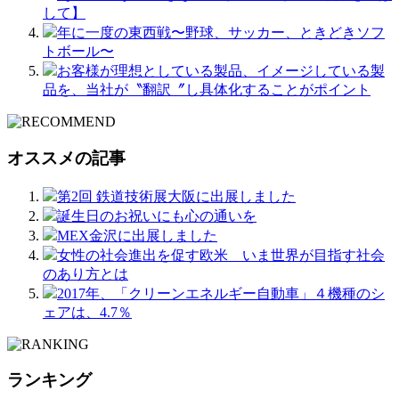
して】
年に一度の東西戦〜野球、サッカー、ときどきソフ
トボール〜
お客様が理想としている製品、イメージしている製
品を、当社が〝翻訳〞し具体化することがポイント
オススメの記事
第2回 鉄道技術展大阪に出展しました
誕生日のお祝いにも心の通いを
MEX金沢に出展しました
女性の社会進出を促す欧米 いま世界が目指す社会
のあり方とは
2017年、「クリーンエネルギー自動車」４機種のシ
ェアは、4.7％
ランキング