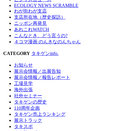
ECOLOGY NEWS SCRAMBLE
わが街わが支店
支店所在地（歴史探訪）
ニッポン再発見
あれこれWATCH
こんなとき、どう言うの?
４コマ漫画 のんきなのんちゃん
CATEGORY
タキゲンinfo.
お知らせ
展示会情報／出展告知
展示会情報／報告レポート
工場見学
海外出張
社外セミナー
タキゲンの歴史
110周年企画
タキゲン売上ランキング
展示トラック
タキスポ