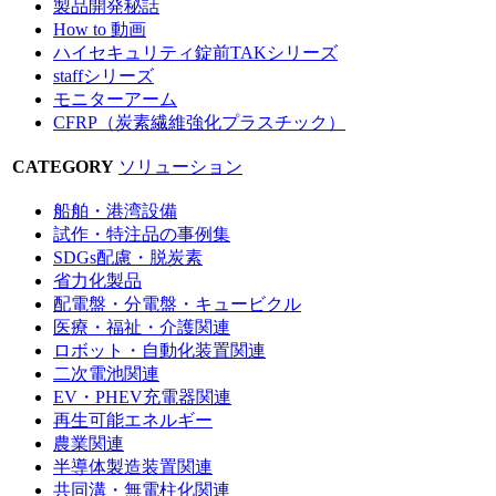
製品開発秘話
How to 動画
ハイセキュリティ錠前TAKシリーズ
staffシリーズ
モニターアーム
CFRP（炭素繊維強化プラスチック）
CATEGORY
ソリューション
船舶・港湾設備
試作・特注品の事例集
SDGs配慮・脱炭素
省力化製品
配電盤・分電盤・キュービクル
医療・福祉・介護関連
ロボット・自動化装置関連
二次電池関連
EV・PHEV充電器関連
再生可能エネルギー
農業関連
半導体製造装置関連
共同溝・無電柱化関連