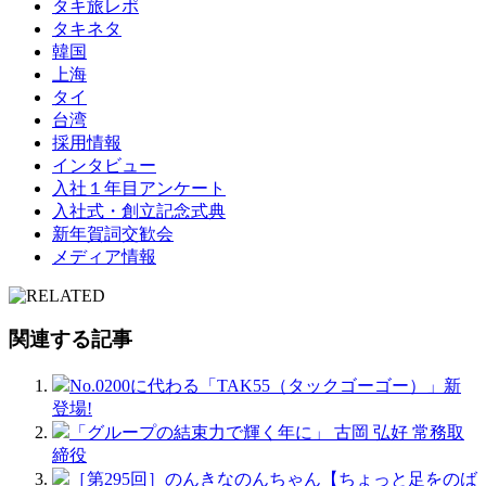
タキ旅レポ
タキネタ
韓国
上海
タイ
台湾
採用情報
インタビュー
入社１年目アンケート
入社式・創立記念式典
新年賀詞交歓会
メディア情報
関連する記事
No.0200に代わる「TAK55（タックゴーゴー）」新
登場!
「グループの結束力で輝く年に」 古岡 弘好 常務取
締役
［第295回］のんきなのんちゃん【ちょっと足をのば