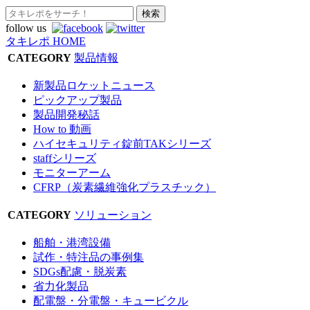
follow us
タキレポ HOME
CATEGORY
製品情報
新製品ロケットニュース
ピックアップ製品
製品開発秘話
How to 動画
ハイセキュリティ錠前TAKシリーズ
staffシリーズ
モニターアーム
CFRP（炭素繊維強化プラスチック）
CATEGORY
ソリューション
船舶・港湾設備
試作・特注品の事例集
SDGs配慮・脱炭素
省力化製品
配電盤・分電盤・キュービクル