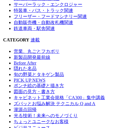
サーバーラック・エンクロジャー
特装車・バス・トラック関連
フリーザー・フードマシナリー関連
自動販売機・自動改札機関連
鉄道車両・駅舎関連
CATEGORY
連載
営業、丸ごとフカボリ
新製品開発最前線
Before After
隠れた名品
旬の野菜とタキゲン製品
PICK UP NEWS
ポンチ絵の基礎と描き方
図面の見方・書き方
キャビネット工業会規格「CA300」集中講義
ズバッとお悩み解決 テクニカル Q and A
瀧源点回帰
光る技術！未来へのモノづくり
ちょっとユニークなお客様
ビジサスニュース