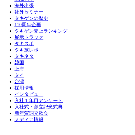
海外出張
社外セミナー
タキゲンの歴史
110周年企画
タキゲン売上ランキング
展示トラック
タキスポ
タキ旅レポ
タキネタ
韓国
上海
タイ
台湾
採用情報
インタビュー
入社１年目アンケート
入社式・創立記念式典
新年賀詞交歓会
メディア情報