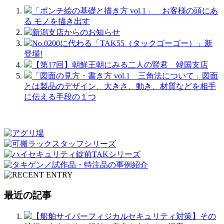
「ポンチ絵の基礎と描き方 vol.1」 お客様の頭にあ
る モノを描き出す
新潟支店からのお知らせ
No.0200に代わる「TAK55（タックゴーゴー）」新
登場!
【第17回】朝鮮王朝にみる二人の賢君 韓国支店
「図面の見方・書き方 vol.1 三角法について」図面
とは製品のデザイン、大きさ、動き、材質などを相手
に伝える手段の１つ
最近の記事
【船舶サイバーフィジカルセキュリティ対策】その