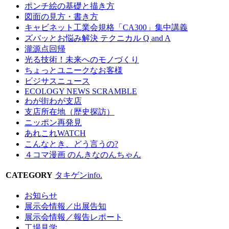
ポンチ絵の基礎と描き方
図面の見方・書き方
キャビネット工業会規格「CA300」集中講義
ズバッとお悩み解決 テクニカル Q and A
瀧源点回帰
光る技術！未来へのモノづくり
ちょっとユニークなお客様
ビジサスニュース
ECOLOGY NEWS SCRAMBLE
わが街わが支店
支店所在地（歴史探訪）
ニッポン再発見
あれこれWATCH
こんなとき、どう言うの?
４コマ漫画 のんきなのんちゃん
CATEGORY
タキゲンinfo.
お知らせ
展示会情報／出展告知
展示会情報／報告レポート
工場見学