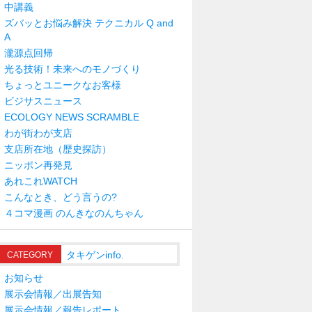
中講義
ズバッとお悩み解決 テクニカル Q and
A
瀧源点回帰
光る技術！未来へのモノづくり
ちょっとユニークなお客様
ビジサスニュース
ECOLOGY NEWS SCRAMBLE
わが街わが支店
支店所在地（歴史探訪）
ニッポン再発見
あれこれWATCH
こんなとき、どう言うの?
４コマ漫画 のんきなのんちゃん
タキゲンinfo.
CATEGORY
お知らせ
展示会情報／出展告知
展示会情報／報告レポート