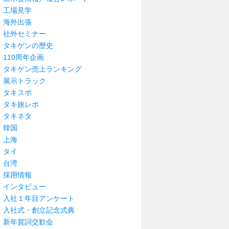
工場見学
海外出張
社外セミナー
タキゲンの歴史
110周年企画
タキゲン売上ランキング
展示トラック
タキスポ
タキ旅レポ
タキネタ
韓国
上海
タイ
台湾
採用情報
インタビュー
入社１年目アンケート
入社式・創立記念式典
新年賀詞交歓会