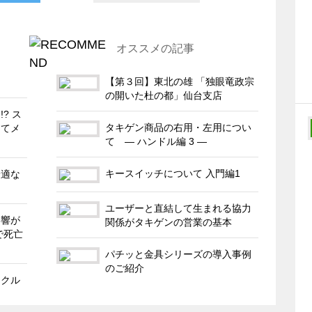
オススメの記事
【第３回】東北の雄 「独眼竜政宗
の開いた杜の都」仙台支店
? ス
タキゲン商品の右用・左用につい
ってメ
て ― ハンドル編 3 ―
キースイッチについて 入門編1
最適な
ユーザーと直結して生まれる協力
影響が
関係がタキゲンの営業の基本
で死亡
パチッと金具シリーズの導入事例
のご紹介
イクル