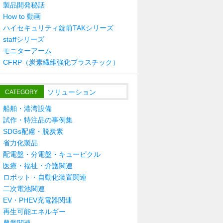
製品開発秘話
How to 動画
ハイセキュリティ錠前TAKシリーズ
staffシリーズ
モニターアーム
CFRP（炭素繊維強化プラスチック）
ソリューション
CATEGORY
船舶・港湾設備
試作・特注品の事例集
SDGs配慮・脱炭素
省力化製品
配電盤・分電盤・キュービクル
医療・福祉・介護関連
ロボット・自動化装置関連
二次電池関連
EV・PHEV充電器関連
再生可能エネルギー